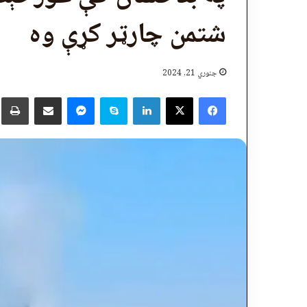
شتمن چارټر کړې وه
جنوري 21, 2024
X
Facebook
LinkedIn
Skype
پر برېښنالیک یې شریک کړئ
Messenger
چ