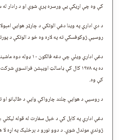
کې وه چې اړیکې يې ورسره پرې شوې او د رادار له 
د دې ادارې په وینا دغې الوتکې د چارټر هوايي امبولا
روسیې ژوکوفسکي ته په لاره وه خو د الوتکې د پورته 
ده په ۱۹۷۸ کال کې ډاسالټ اويېشن فرانسوي 
کې وه.
د روسیې د هوايي چلند چارواکي وايي د طالبانو او 
دغې ادارې په کابل کې د خپل سفارت له قوله ليکلي 
ژوندي موندل شوي. د دوو نورو د برخلیک په اړه لا هم