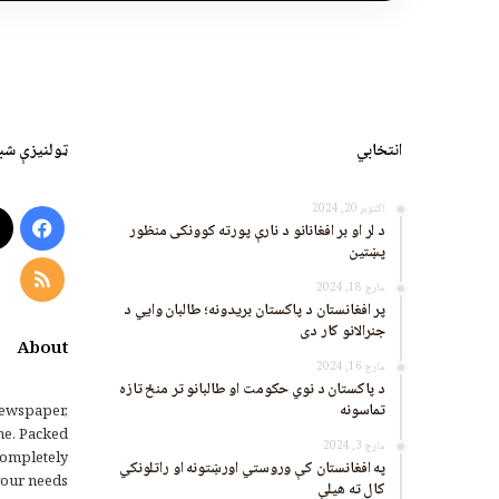
انتخابي
ټولنیزې شب
اکتوبر 20, 2024
ook
د لر او بر افغانانو د نارې پورته کوونکی منظور
پښتین
RSS
مارچ 18, 2024
پر افغانستان د پاکستان بریدونه؛ طالبان وايي د
جنرالانو کار دی
About
مارچ 16, 2024
د پاکستان د نوي حکومت او طالبانو تر منځ تازه
تماسونه
ewspaper,
me. Packed
مارچ 3, 2024
completely
په افغانستان کې وروستي اورښتونه او راتلونکي
our needs.
کال ته هیلې