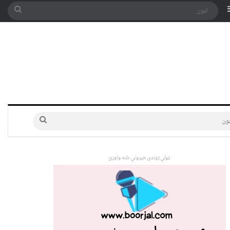
په توری
Sidebar
لټون
لټون
ټولې ژوندۍ خپرونې دلته واورئ