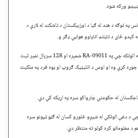
ښيښو ورکه شوه.
نس په توګه د هند له ګیا د اوزبېکستان د تاشکند له لارې د
کېدو ځای د تایلنډ اتاپاوو هوايي ډګر و.
دغې ادارې ویلي چې دغه فالکون ۱۰ ډوله دوه ماشینه الوتکه چې په RA-09011 شمېره او 128 سرېال نمبر ثبت
شرکت جوړه کړې وه او اوس د اتلېټيک ګروپ او یوه فرد په ملکيت
تاجکستان له حکومتي چارواکو سره په اړیکه کې دي.
چې د دغې الوتکې له شپږو څلورو کسان له ګڼو ټپونو سره
 د معلوماتو کره کولو ته منتظر دي.