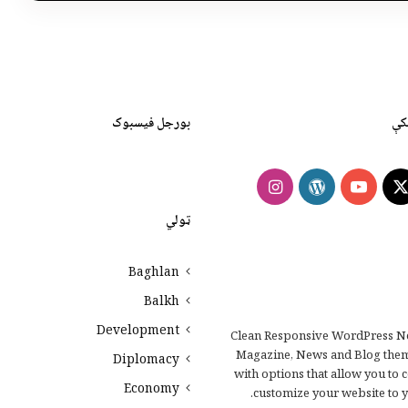
کې
بورجل فیسبوک
Instagram
WordPress
YouTube
Faceb
X
ټولي
Baghlan
Balkh
Development
Clean Responsive WordPress N
Magazine, News and Blog the
Diplomacy
with options that allow you to 
Economy
customize your website to y