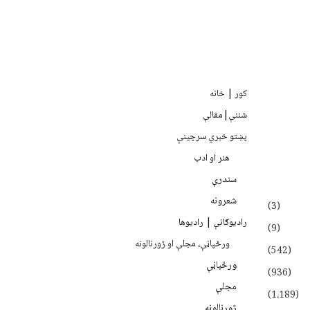
کور | خانه
شننې|مقالې
پښتو خبري سرچينې
هنر او ادب
سندرې
شعرونه
(3)
رادیوګانې | رادیوها
(9)
ورځپاڼې، مجلې او ژورنالونه
(542)
ورځپاڼې
(936)
مجلې
(1،189)
ژورنالونه