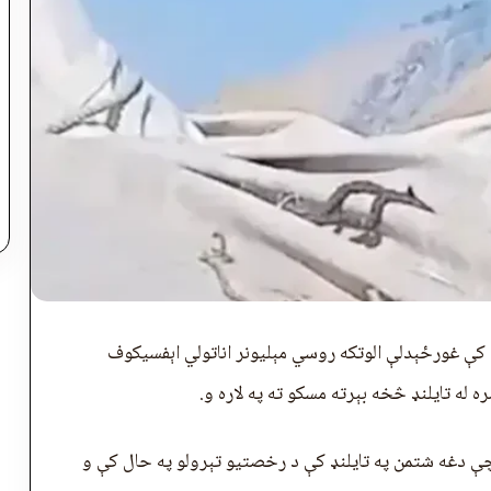
ې غورځېدلې الوتکه روسي مېلیونر اناتولي اېفسيکوف
 له تایلنډ څخه بېرته مسکو ته په لاره و.
ې دغه شتمن په تایلنډ کې د رخصتیو تېرولو په حال کې و