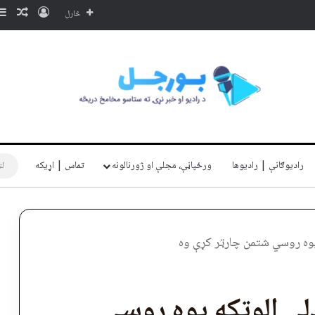
ننوتل
ناڅا
څارل
رادیوګانې | رادیوها
ورځپاڼې، مجلې او ژورنالونه
تماس | اړیکه
یوه روسي شتمن چارټر کړې وه
ې الوتکه یوه روسي