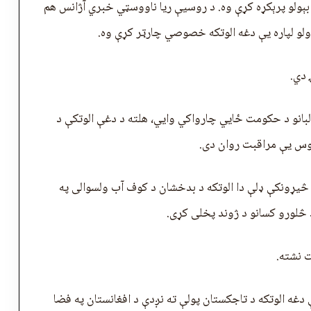
ېولو پرېکړه کړې وه. د روسیې ریا ناووسټي خبري آژانس هم
لو لپاره يې دغه الوتکه خصوصي چارټر کړې وه.
 دي.
بانو د حکومت ځايي چارواکي وايي، هلته د دغې الوتکې د
وس يې مراقبت روان دی.
 څيړونکې ډلې دا الوتکه د بدخشان د کوف آب ولسوالی په
 څلورو کسانو د ژوند پخلی کړی.
ت نشته.
دغه الوتکه د تاجکستان پولې ته نږدې د افغانستان په فضا