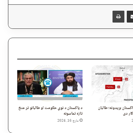
پر برېښنالیک یې شریک کړئ
Messen
چاپول
اکستان بریدونه؛ طالبان
د پاکستان د نوي حکومت او طالبانو تر منځ
کار دی
تازه تماسونه
مارچ 16, 2024