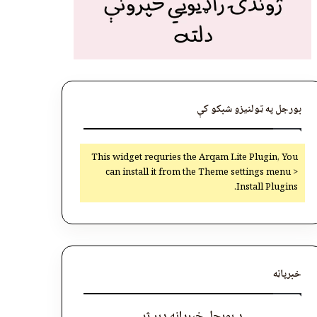
بورجل په ټولنیزو شبکو کې
This widget requries the Arqam Lite Plugin, You
can install it from the Theme settings menu >
Install Plugins.
خبرپاڼه
د بورجل خبرپاڼه ډېر ژر