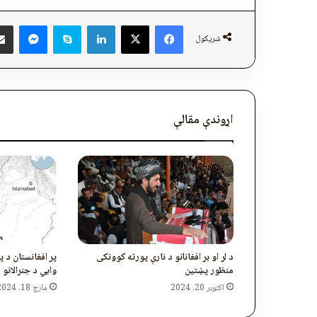
ger
Skype
LinkedIn
Facebook
X
شریکول
اړوندې مقالې
د لر او بر افغانانو د نارې پورته کوونکی
پر افغانستان د پ
منظور پښتین
وايي د جنرالانو 
اکتوبر 20, 2024
مارچ 18, 2024