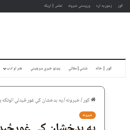
کور
زموږ په اړه
وروستي خبرونه
تماس | اړیکه
کور | خانه
شننې|مقالې
پښتو خبري سرچينې
هنر او ادب
کور
/
خبرونه
/
په بدخشان کې غورځېدلې الوتکه 
خبرونه
په بدخشان کې غورځېدل