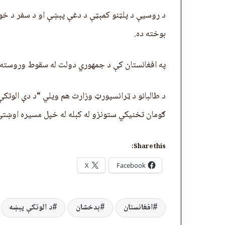
د روسیې د پلټنو کمېټې د دغې پېښې او د سفر د خوند
بوخته ده.
په افغانستان کې د جمهوري دولت له سقوط وروسته د د
د طالبانو د ټرانسپورټ وزارت هم ویلي “د دې الوتکې
ګومان تخنيکي ستونزو له کبله له خپل مسيره اوښتې
Share this:
X
Facebook
افغانستان
بدخشان
د الوتکې پېښه