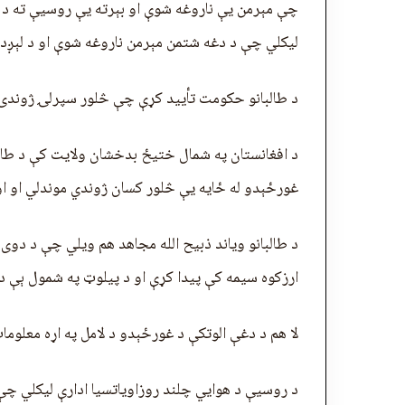
چې مېرمن یې ناروغه شوې او بېرته يې روسیې ته د ب
ليکلي چې د دغه شتمن مېرمن ناروغه شوې او د لېږدو
د طالبانو حکومت تأیید کړې چې څلور سپرلۍ ژوندۍ
د افغانستان په شمال ختیځ بدخشان ولایت کې د طال
غورځېدو له ځایه يې څلور کسان ژوندي موندلي او ا
د طالبانو ویاند ذبیح الله مجاهد هم ویلي چې د دوی
ارزکوه سیمه کې پيدا کړې او د پيلوټ په شمول ېې د
لا هم د دغې الوتکې د غورځېدو د لامل په اړه معلوما
د روسیې د هوايي چلند روزاویاتسیا ادارې ليکلي چې 