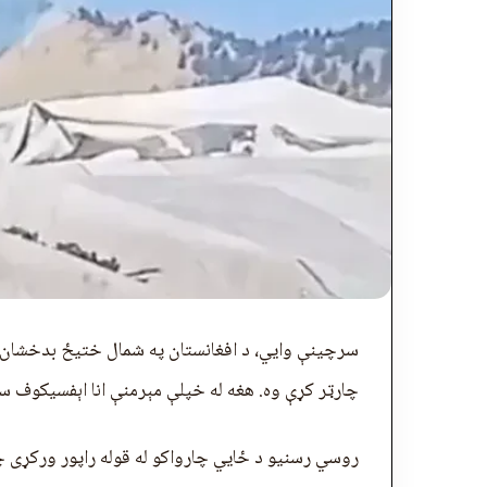
سرچينې وايي، د افغانستان په شمال ختیځ بدخشان ک
چارټر کړې وه. هغه له خپلې مېرمنې انا اېفسيکوف سره
روسي رسنیو د ځايي چارواکو له قوله راپور ورکړی چ