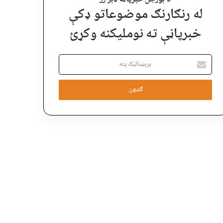
له رنګارنګ موضوعاتو ډکې
خبرپاڼې ته نوملیکنه وکړئ
برېښنالیک
پته