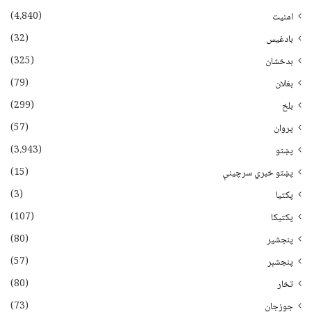
(4،840)
امنیت
(32)
بادغیس
(325)
بدخشان
(79)
بغلان
(299)
بلخ
(57)
پروان
(3،943)
پښتو
(15)
پښتو خبري سرچينې
(3)
پکتيا
(107)
پکتیکا
(80)
پنجشیر
(57)
پنجشېر
(80)
تخار
(73)
جوزجان