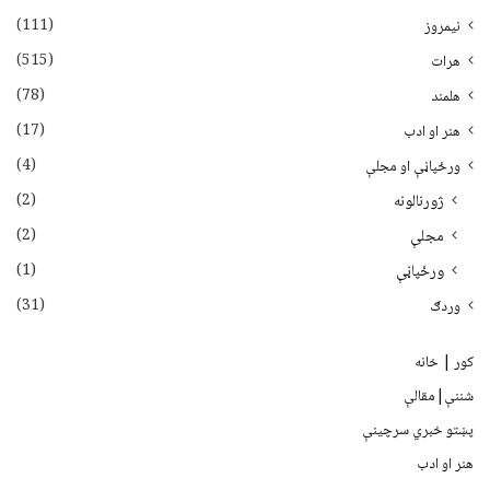
(111)
نیمروز
(515)
هرات
(78)
هلمند
(17)
هنر او ادب
(4)
ورځپاڼې او مجلې
(2)
ژورنالونه
(2)
مجلې
(1)
ورځپاڼې
(31)
وردګ
کور | خانه
شننې|مقالې
پښتو خبري سرچينې
هنر او ادب