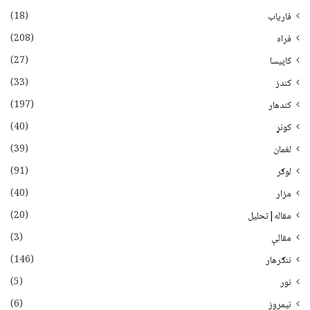
(18)
فاریاب
(208)
فراه
(27)
کاپیسا
(33)
کندز
(197)
کندهار
(40)
کونړ
(39)
لغمان
(91)
لوګر
(40)
مزار
(20)
مقاله|تحلیل
(3)
مقالې
(146)
ننګرهار
(5)
نور
(6)
نيمروز