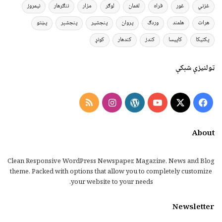
غزني
غور
فراه
لغمان
لوګر
مزار
ننګرهار
نیمروز
هرات
هلمند
وردګ
پروان
پنجشیر
پنجشېر
پښتو
پکتیکا
کاپیسا
کندز
کندهار
کونړ
ټولنیزې شبکې
Instagram
RSS
WordPress
YouTube
Facebook
X
About
Clean Responsive WordPress Newspaper, Magazine, News and Blog
theme. Packed with options that allow you to completely customize
your website to your needs.
Newsletter