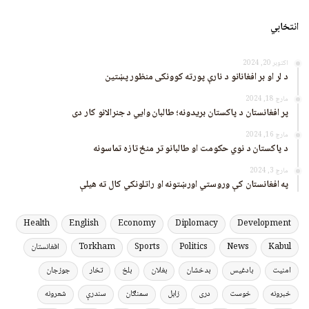
انتخابي
اکتوبر 20, 2024
د لر او بر افغانانو د نارې پورته کوونکی منظور پښتین
مارچ 18, 2024
پر افغانستان د پاکستان بریدونه؛ طالبان وايي د جنرالانو کار دی
مارچ 16, 2024
د پاکستان د نوي حکومت او طالبانو تر منځ تازه تماسونه
مارچ 3, 2024
په افغانستان کې وروستي اورښتونه او راتلونکي کال ته هیلې
Health
English
Economy
Diplomacy
Development
Kabul
News
Politics
Sports
Torkham
افغانستان
امنیت
بادغیس
بدخشان
بغلان
بلخ
تخار
جوزجان
خبرونه
خوست
دری
زابل
سمنګان
سندرې
شعرونه