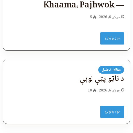
— Khaama، Pajhwok
جولای 6, 2026
5
نور ولولئ
مقاله|تحلیل
د ناټو پټې لوبې
جولای 6, 2026
10
نور ولولئ