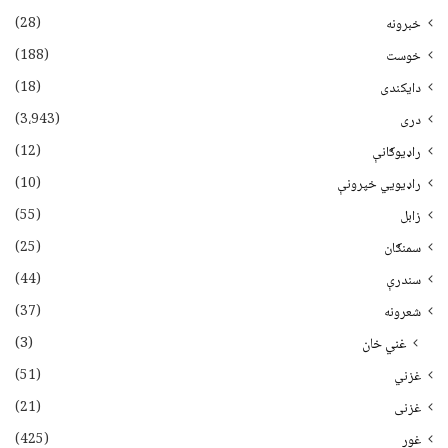
(28)
خبرونه
(188)
خوست
(18)
دایکندی
(3،943)
دری
(12)
راډیوګانې
(10)
راډیويي خپرونې
(55)
زابل
(25)
سمنګان
(44)
سندرې
(37)
شعرونه
(3)
غني خان
(51)
غزني
(21)
غزنی
(425)
غور