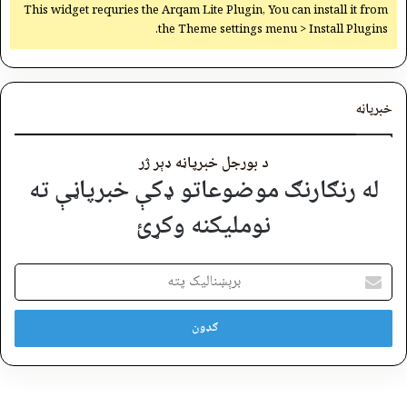
This widget requries the Arqam Lite Plugin, You can install it from
the Theme settings menu > Install Plugins.
خبرپاڼه
د بورجل خبرپاڼه ډېر ژر
له رنګارنګ موضوعاتو ډکې خبرپاڼې ته
نوملیکنه وکړئ
برېښنالیک
پته