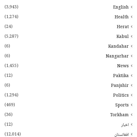
(3،943)
English
(1،274)
Health
(24)
Herat
(5،287)
Kabul
(6)
Kandahar
(6)
Nangarhar
(1،455)
News
(12)
Paktika
(6)
Panjshir
(1،294)
Politics
(469)
Sports
(36)
Torkham
(12)
اخبار
(12،014)
افغانستان