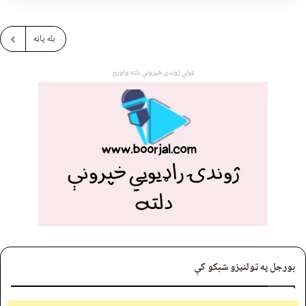
بله پاڼه
ټولې ژوندۍ خپرونې دلته واورئ
بورجل په ټولنیزو شبکو کې