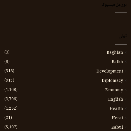
بورجل فیسبوک
ټولي
(3)
Baghlan
(9)
Balkh
(518)
Development
(915)
Diplomacy
(1،168)
Economy
(3،796)
English
(1،232)
Health
(21)
Herat
(5،107)
Kabul