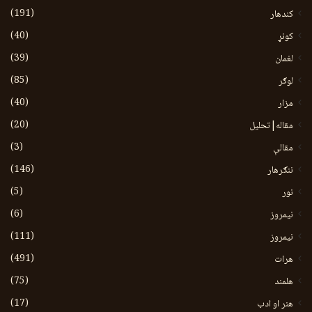
(191)
کندهار
(40)
کونړ
(39)
لغمان
(85)
لوګر
(40)
مزار
(20)
مقاله|تحلیل
(3)
مقالې
(146)
ننګرهار
(5)
نور
(6)
نيمروز
(111)
نیمروز
(491)
هرات
(75)
هلمند
(17)
هنر او ادب