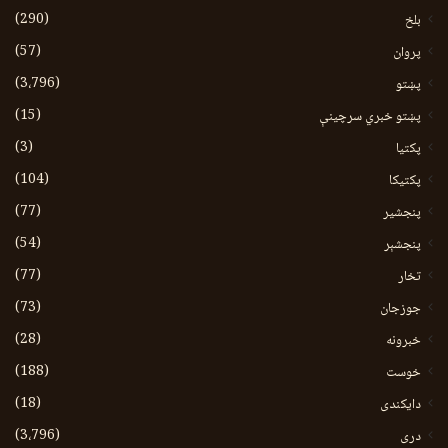
(290)
بلخ
(57)
پروان
(3،796)
پښتو
(15)
پښتو خبري سرچينې
(3)
پکتيا
(104)
پکتیکا
(77)
پنجشیر
(54)
پنجشېر
(77)
تخار
(73)
جوزجان
(28)
خبرونه
(188)
خوست
(18)
دایکندی
(3،796)
دری