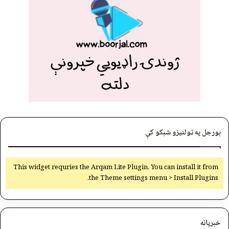
بورجل په ټولنیزو شبکو کې
This widget requries the Arqam Lite Plugin, You can install it from
the Theme settings menu > Install Plugins.
خبرپاڼه