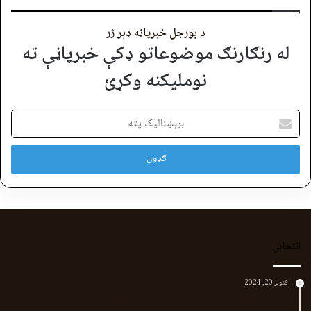
د بورجل خبرپاڼه ډېر ژر
له رنګارنګ موضوعاتو ډکې خبرپاڼې ته
نوملیکنه وکړئ
برېښنالیک
پته
انتخابي
اکتوبر 20, 2024
د لر او بر افغانانو د نارې پورته کوونکی منظور پښتین