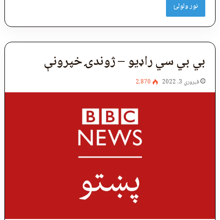
نور ولولئ
بي بي سي راډیو – ژوندۍ خپرونې
فبروري 3, 2022
2،870