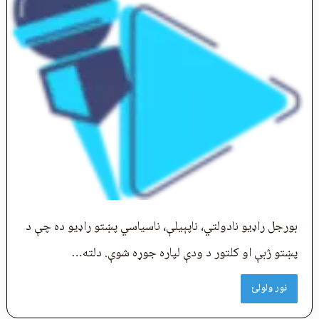
بورجل راډیو نادولتي، ناپېيلې، ناسیاسي پښتو راډیو ده چې د
پښتو ژبې او کلتور د ودې لپاره جوړه شوې. دلته…
نور ولولئ