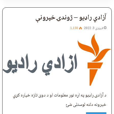
آزادي راډيو – ژوندۍ خپرونې
فبروري 3, 2022
1،150
د آزادۍ راډيو په اړه نور معلومات او د دوی تازه خپاره کړي
خبرونه دلته لوستلی شئ