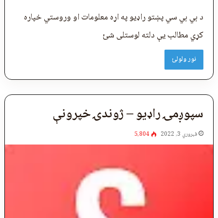
د بي بي سي پښتو راډيو په اړه معلومات او وروستي خپاره
کړي مطالب یې دلته لوستلی شئ
نور ولولئ
سپوږمۍ راډیو – ژوندۍ خپرونې
فبروري 3, 2022
5،804