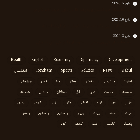
مارچ 18, 2024
پر افغانستان د پاکستان بریدونه؛ طالبان وايي د جنرالانو کار دی
مارچ 16, 2024
د پاکستان د نوي حکومت او طالبانو تر منځ تازه تماسونه
مارچ 3, 2024
په افغانستان کې وروستي اورښتونه او راتلونکي کال ته هیلې
Health
English
Economy
Diplomacy
Development
Kabul
News
Politics
Sports
Torkham
افغانستان
امنیت
بادغیس
بدخشان
بغلان
بلخ
تخار
جوزجان
خبرونه
خوست
دری
زابل
سمنګان
سندرې
شعرونه
غزني
غور
فراه
لغمان
لوګر
مزار
ننګرهار
نیمروز
هرات
هلمند
وردګ
پروان
پنجشیر
پنجشېر
پښتو
پکتیکا
کاپیسا
کندز
کندهار
کونړ