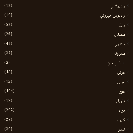
(12)
راډیوګانې
(10)
راډیويي خپرونې
(52)
زابل
(25)
سمنګان
(44)
سندرې
(37)
شعرونه
(3)
غني خان
(48)
غزني
(15)
غزنی
(404)
غور
(18)
فاریاب
(202)
فراه
(27)
کاپیسا
(30)
کندز