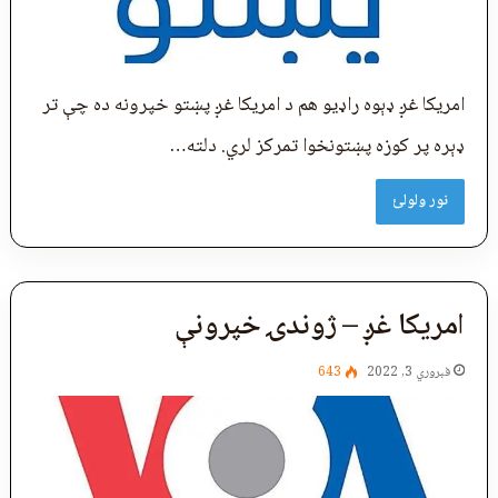
امریکا غږ ډېوه راډیو هم د امریکا غږ پښتو خپرونه ده چې تر
ډېره پر کوزه پښتونخوا تمرکز لري. دلته…
نور ولولئ
امریکا غږ – ژوندۍ خپرونې
فبروري 3, 2022
643