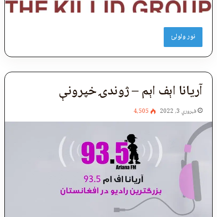
نور ولولئ
آریانا اېف اېم – ژوندۍ خپرونې
فبروري 3, 2022
4،505