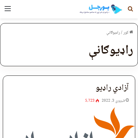
لټون
مېن
کور
/
راډیوګانې
راډیوګانې
آزادي راډيو
فبروري 3, 2022
5،723