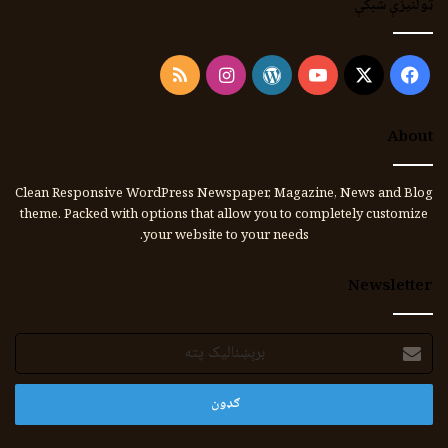
ټولنیزې شبکې
Instagram
RSS
WordPress
YouTube
Facebook
X
About
Clean Responsive WordPress Newspaper, Magazine, News and Blog
theme. Packed with options that allow you to completely customize
your website to your needs.
Newsletter
برېښنالیک
پته