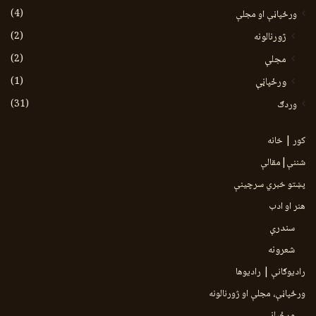
(4)
ورځپاڼې او مجلې
(2)
ژورنالونه
(2)
مجلې
(1)
ورځپاڼې
(31)
وردګ
کور | خانه
شننې|مقالې
پښتو خبري سرچينې
هنر او ادب
سندرې
شعرونه
رادیوګانې | رادیوها
ورځپاڼې، مجلې او ژورنالونه