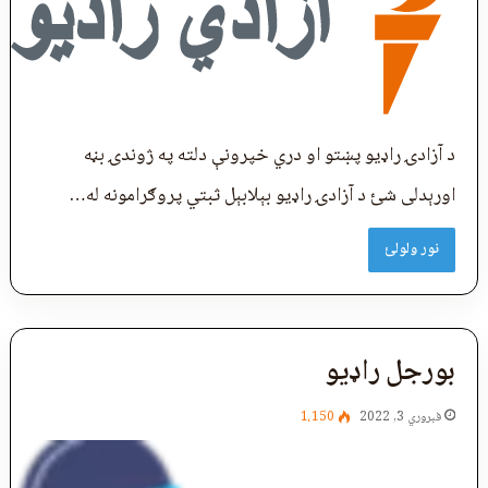
د آزادۍ راډیو پښتو او دري خپرونې دلته په ژوندۍ بڼه
اورېدلی شئ د آزادۍ راډیو بېلابېل ثبتي پروګرامونه له…
نور ولولئ
بورجل راډیو
فبروري 3, 2022
1،150