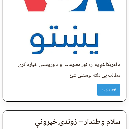
د امریکا غږ په اړه نور معلومات او د وروستي خپاره کړي
مطالب یې دلته لوستلی شئ
نور ولولئ
سلام وطندار – ژوندۍ خپرونې