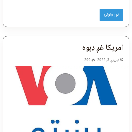
نور ولولئ
امریکا غږ ډېوه
فبروري 3, 2022
200