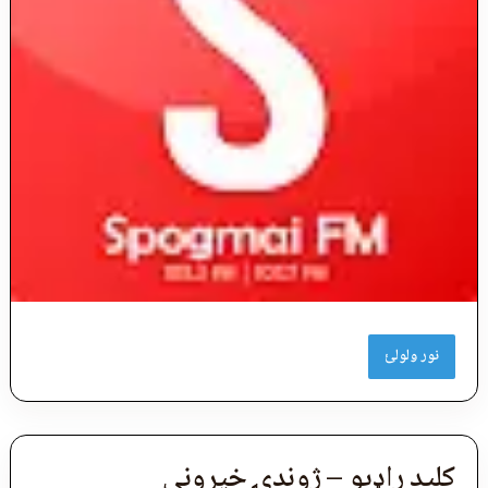
نور ولولئ
کليد راډیو – ژوندۍ خپرونې