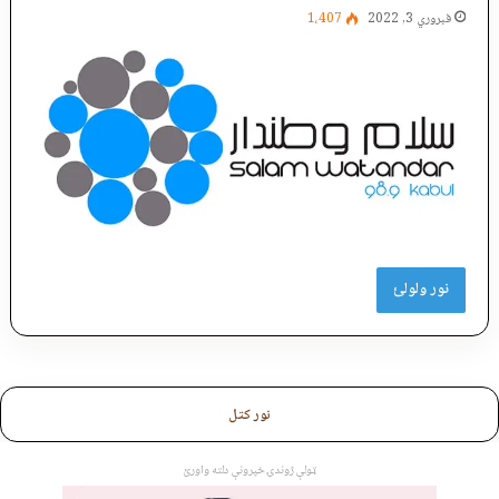
فبروري 3, 2022
1،407
نور ولولئ
نور کتل
ټولې ژوندۍ خپرونې دلته واورئ