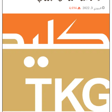
فبروري 3, 2022
4،694