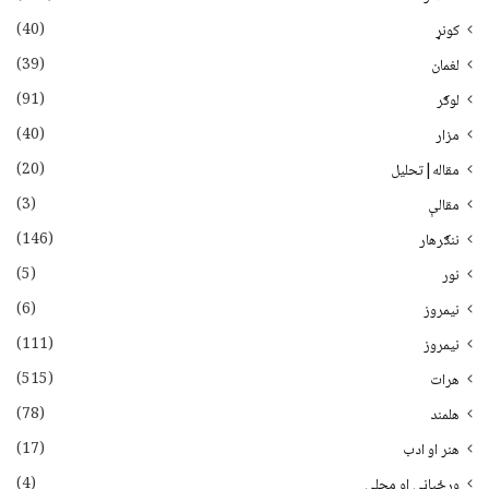
(40)
کونړ
(39)
لغمان
(91)
لوګر
(40)
مزار
(20)
مقاله|تحلیل
(3)
مقالې
(146)
ننګرهار
(5)
نور
(6)
نيمروز
(111)
نیمروز
(515)
هرات
(78)
هلمند
(17)
هنر او ادب
(4)
ورځپاڼې او مجلې