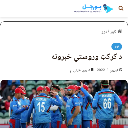
لټون
مېن
کور
/
نور
نور
د کرکټ وروستي خبرونه
فبروري 3, 2022
له یوې دقیقې لږ