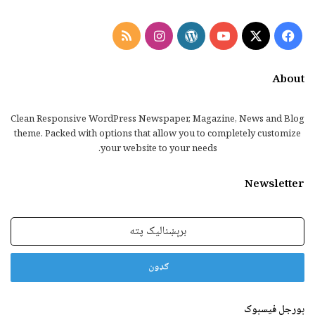
Instagram
RSS
WordPress
YouTube
Facebook
X
About
Clean Responsive WordPress Newspaper, Magazine, News and Blog
theme. Packed with options that allow you to completely customize
your website to your needs.
Newsletter
برېښنالیک
پته
بورجل فیسبوک