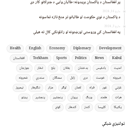
پر افغانستان د پاکستان بریدونه؛ طالبان وايي د جنرالانو کار دی
مارچ 16, 2024
د پاکستان د نوي حکومت او طالبانو تر منځ تازه تماسونه
مارچ 3, 2024
په افغانستان کې وروستي اورښتونه او راتلونکي کال ته هیلې
Health
English
Economy
Diplomacy
Development
Kabul
News
Politics
Sports
Torkham
افغانستان
امنیت
بادغیس
بدخشان
بغلان
بلخ
تخار
جوزجان
خبرونه
خوست
دری
زابل
سمنګان
سندرې
شعرونه
غزني
غور
فراه
لغمان
لوګر
مزار
ننګرهار
نیمروز
هرات
هلمند
وردګ
پروان
پنجشیر
پنجشېر
پښتو
پکتیکا
کاپیسا
کندز
کندهار
کونړ
ټولنیزې شبکې