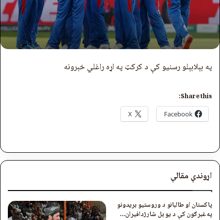
په بېلابېلو رسنیو کې د کرکټ په اړه راغلي خبرونه
Share this:
X
Facebook
اړوندې مقالې
پاکستان او طالبانو د وروستیو بریدونو
په غبرګون کې د یو بل شارژدافیران…