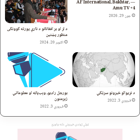
— AF International، Bakhtar،
Amu TV +4
جون 29, 2026
د لر او بر افغانانو د نارې پورته کوونکی
منظور پښتین
اکتوبر 20, 2024
د نړیوالو خبرونو سرټکي
بورجل راډیو، وېب‌پاڼه او معلوماتي
زېرمتون
فبروري 3, 2022
فبروري 3, 2022
ټولې ژوندۍ خپرونې دلته واورئ