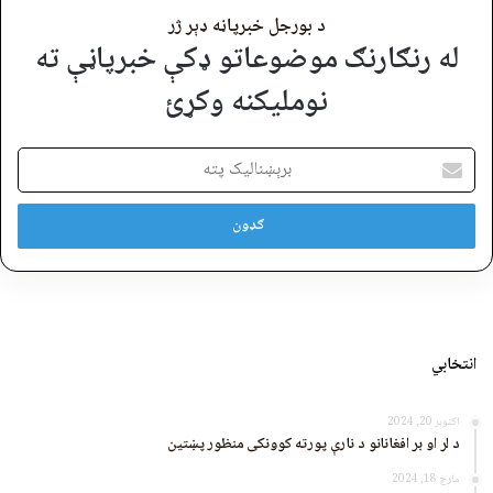
د بورجل خبرپاڼه ډېر ژر
له رنګارنګ موضوعاتو ډکې خبرپاڼې ته
نوملیکنه وکړئ
برېښنالیک
پته
انتخابي
اکتوبر 20, 2024
د لر او بر افغانانو د نارې پورته کوونکی منظور پښتین
مارچ 18, 2024