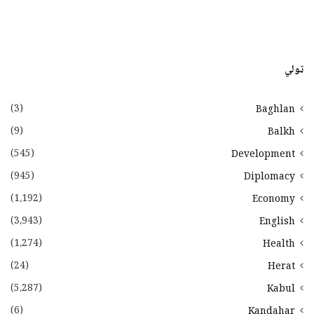
ټولي
(3)
Baghlan
(9)
Balkh
(545)
Development
(945)
Diplomacy
(1،192)
Economy
(3،943)
English
(1،274)
Health
(24)
Herat
(5،287)
Kabul
(6)
Kandahar