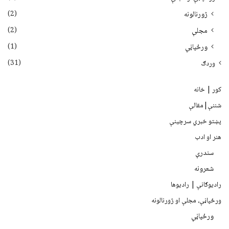
(2)
ژورنالونه
(2)
مجلې
(1)
ورځپاڼې
(31)
وردګ
کور | خانه
شننې|مقالې
پښتو خبري سرچينې
هنر او ادب
سندرې
شعرونه
رادیوګانې | رادیوها
ورځپاڼې، مجلې او ژورنالونه
ورځپاڼې