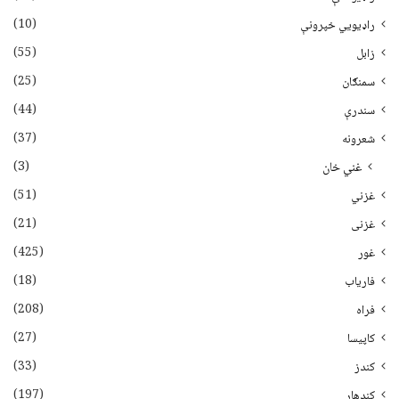
(10)
راډیويي خپرونې
(55)
زابل
(25)
سمنګان
(44)
سندرې
(37)
شعرونه
(3)
غني خان
(51)
غزني
(21)
غزنی
(425)
غور
(18)
فاریاب
(208)
فراه
(27)
کاپیسا
(33)
کندز
(197)
کندهار