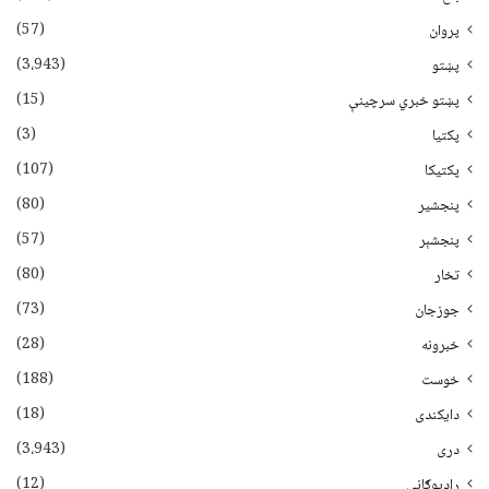
(57)
پروان
(3،943)
پښتو
(15)
پښتو خبري سرچينې
(3)
پکتيا
(107)
پکتیکا
(80)
پنجشیر
(57)
پنجشېر
(80)
تخار
(73)
جوزجان
(28)
خبرونه
(188)
خوست
(18)
دایکندی
(3،943)
دری
(12)
راډیوګانې