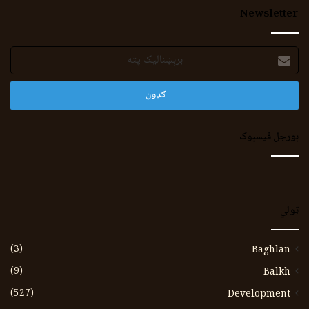
Newsletter
برېښنالیک
پته
بورجل فیسبوک
ټولي
(3)
Baghlan
(9)
Balkh
(527)
Development