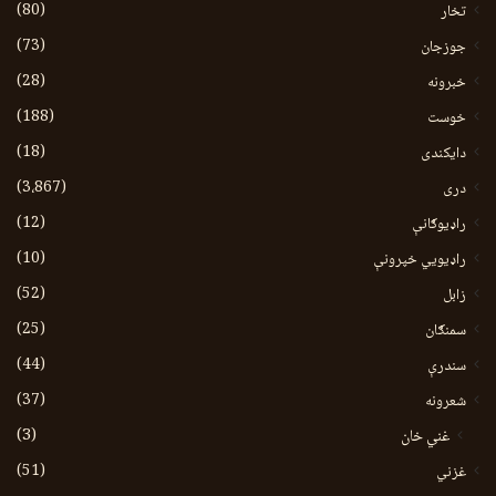
(80)
تخار
(73)
جوزجان
(28)
خبرونه
(188)
خوست
(18)
دایکندی
(3،867)
دری
(12)
راډیوګانې
(10)
راډیويي خپرونې
(52)
زابل
(25)
سمنګان
(44)
سندرې
(37)
شعرونه
(3)
غني خان
(51)
غزني