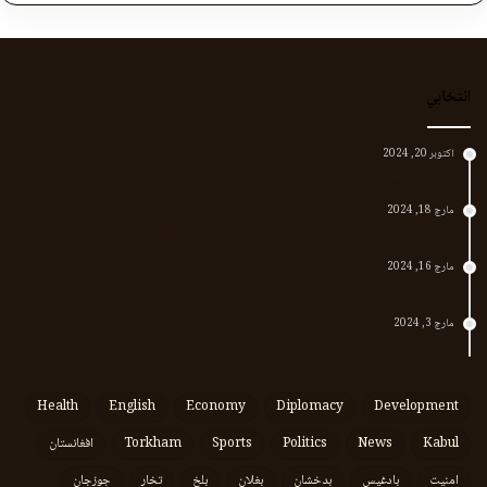
انتخابي
اکتوبر 20, 2024
د لر او بر افغانانو د نارې پورته کوونکی منظور پښتین
مارچ 18, 2024
پر افغانستان د پاکستان بریدونه؛ طالبان وايي د جنرالانو کار دی
مارچ 16, 2024
د پاکستان د نوي حکومت او طالبانو تر منځ تازه تماسونه
مارچ 3, 2024
په افغانستان کې وروستي اورښتونه او راتلونکي کال ته هیلې
Health
English
Economy
Diplomacy
Development
Kabul
News
Politics
Sports
Torkham
افغانستان
امنیت
بادغیس
بدخشان
بغلان
بلخ
تخار
جوزجان