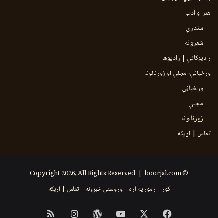
هنر او ادب
سندرې
شعرونه
رادیوګانې | رادیوها
ورځپاڼې، مجلې او ژورنالونه
ورځپاڼې
مجلې
ژورنالونه
تماس | اړیکه
boorjal.com
© Copyright 2026, All Rights Reserved |
کور
زموږ په اړه
وروستي خبرونه
تماس | اړیکه
Instagram
RSS
WordPress
YouTube
Facebook
X