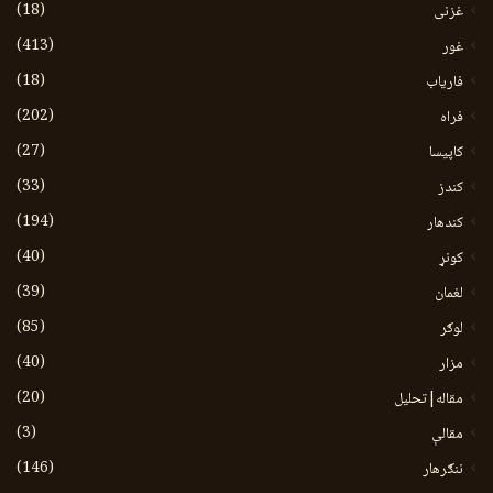
(18)
غزنی
(413)
غور
(18)
فاریاب
(202)
فراه
(27)
کاپیسا
(33)
کندز
(194)
کندهار
(40)
کونړ
(39)
لغمان
(85)
لوګر
(40)
مزار
(20)
مقاله|تحلیل
(3)
مقالې
(146)
ننګرهار