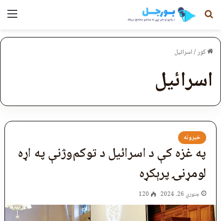
لټون
مېن
کور
/
اسرائیل
اسرائیل
خبرونه
په غزه کې د اسرائیل د توکم‌وژنې په اړه
لومړنۍ پرېکړه
جنوري 26, 2024
120