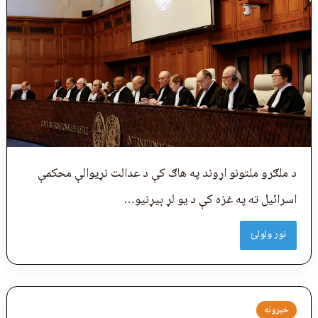
د ملګرو ملتونو اړوند په هاګ کې د عدالت نړیوالې محکمې
اسرائيل ته په غزه کې د یو لړ بيړنیو…
نور ولولئ
خبرونه