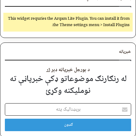
This widget requries the Arqam Lite Plugin, You can install it from
the Theme settings menu > Install Plugins.
خبرپاڼه
د بورجل خبرپاڼه ډېر ژر
له رنګارنګ موضوعاتو ډکې خبرپاڼې ته
نوملیکنه وکړئ
برېښنالیک
پته