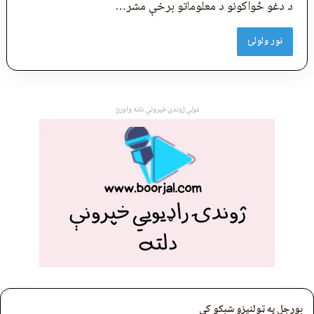
د دغو ځواکونو د معلوماتو برخې مشر…
نور ولولئ
ټولې ژوندۍ خپرونې دلته واورئ
بورجل په ټولنیزو شبکو کې