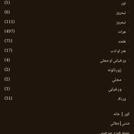
(5)
نور
(6)
نيمروز
(111)
نیمروز
(497)
هرات
(75)
هلمند
(17)
هنر او ادب
(4)
ورځپاڼې او مجلې
(2)
ژورنالونه
(2)
مجلې
(1)
ورځپاڼې
(31)
وردګ
کور | خانه
شننې|مقالې
پښتو خبري سرچينې