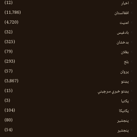
(12)
اخبار
(11،786)
افغانستان
(4،720)
امنیت
(32)
بادغیس
(325)
بدخشان
(79)
بغلان
(293)
بلخ
(57)
پروان
(3،867)
پښتو
(15)
پښتو خبري سرچينې
(3)
پکتيا
(104)
پکتیکا
(80)
پنجشیر
(54)
پنجشېر