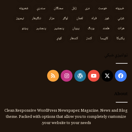
خبرونه
خوست
دری
زابل
سمنګان
سندرې
شعرونه
غزني
غور
فراه
لغمان
لوګر
مزار
ننګرهار
نیمروز
هرات
هلمند
وردګ
پروان
پنجشیر
پنجشېر
پښتو
پکتیکا
کاپیسا
کندز
کندهار
کونړ
ټولنیزې شبکې
Instagram
RSS
WordPress
YouTube
Facebook
X
About
Clean Responsive WordPress Newspaper, Magazine, News and Blog
theme. Packed with options that allow you to completely customize
your website to your needs.