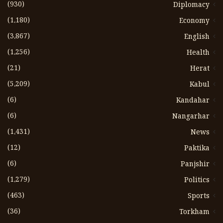
(930)
Diplomacy
(1،180)
Economy
(3،867)
English
(1،256)
Health
(21)
Herat
(5،209)
Kabul
(6)
Kandahar
(6)
Nangarhar
(1،431)
News
(12)
Paktika
(6)
Panjshir
(1،279)
Politics
(463)
Sports
(36)
Torkham