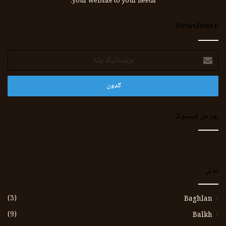
your website to your needs.
Newsletter
برېښنالیک
پته
بورجل فیسبوک
ټولي
(3)
Baghlan
(9)
Balkh