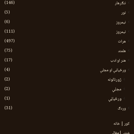
(146)
ننګرهار
(5)
نور
(6)
نيمروز
(111)
نیمروز
(497)
هرات
(75)
هلمند
(17)
هنر او ادب
(4)
ورځپاڼې او مجلې
(2)
ژورنالونه
(2)
مجلې
(1)
ورځپاڼې
(31)
وردګ
کور | خانه
شننې|مقالې