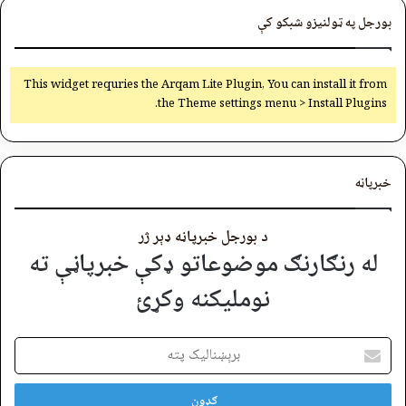
بورجل په ټولنیزو شبکو کې
This widget requries the Arqam Lite Plugin, You can install it from
the Theme settings menu > Install Plugins.
خبرپاڼه
د بورجل خبرپاڼه ډېر ژر
له رنګارنګ موضوعاتو ډکې خبرپاڼې ته
نوملیکنه وکړئ
برېښنالیک
پته