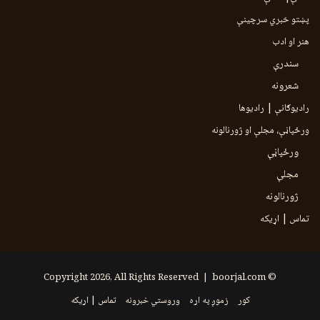
پښتو خبري سرچينې
هنر او ادب
سندرې
شعرونه
رادیوګانې | رادیوها
ورځپاڼې، مجلې او ژورنالونه
ورځپاڼې
مجلې
ژورنالونه
تماس | اړیکه
boorjal.com
© Copyright 2026, All Rights Reserved |
کور
زموږ په اړه
وروستي خبرونه
تماس | اړیکه