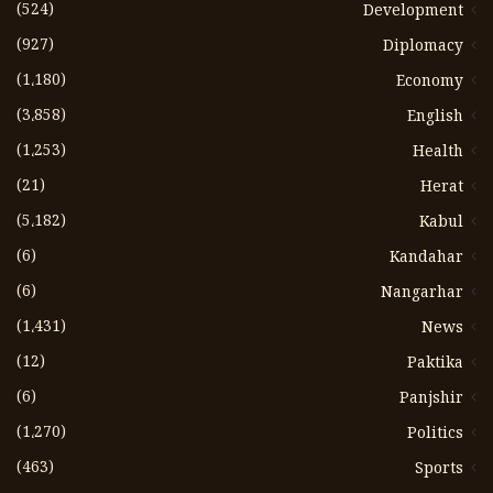
(524)
Development
(927)
Diplomacy
(1،180)
Economy
(3،858)
English
(1،253)
Health
(21)
Herat
(5،182)
Kabul
(6)
Kandahar
(6)
Nangarhar
(1،431)
News
(12)
Paktika
(6)
Panjshir
(1،270)
Politics
(463)
Sports