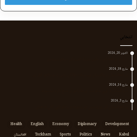
انتخابي
اکتوبر 20, 2024
د لر او بر افغانانو د نارې پورته کوونکی منظور پښتین
مارچ 18, 2024
پر افغانستان د پاکستان بریدونه؛ طالبان وايي د جنرالانو کار دی
مارچ 16, 2024
د پاکستان د نوي حکومت او طالبانو تر منځ تازه تماسونه
مارچ 3, 2024
په افغانستان کې وروستي اورښتونه او راتلونکي کال ته هیلې
Health
English
Economy
Diplomacy
Development
Kabul
News
Politics
Sports
Torkham
افغانستان