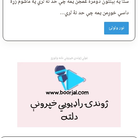
ستا په بېلتون دومره غمجن یمه چې حد نهٔ لري پۀ ماشوم زړۀ
داسې خوږمن یمه چې حد نهٔ لري…
نور ولولئ
ټولې ژوندۍ خپرونې دلته واورئ