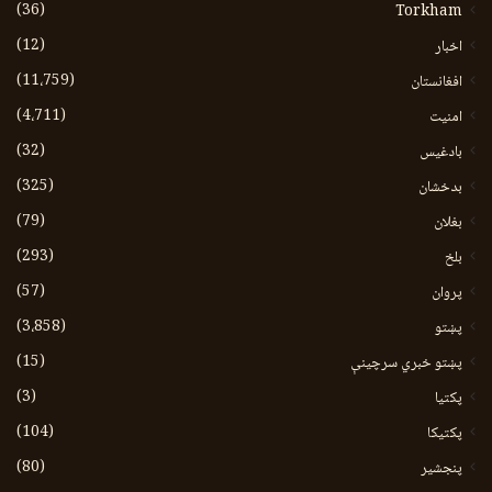
(36)
Torkham
(12)
اخبار
(11،759)
افغانستان
(4،711)
امنیت
(32)
بادغیس
(325)
بدخشان
(79)
بغلان
(293)
بلخ
(57)
پروان
(3،858)
پښتو
(15)
پښتو خبري سرچينې
(3)
پکتيا
(104)
پکتیکا
(80)
پنجشیر