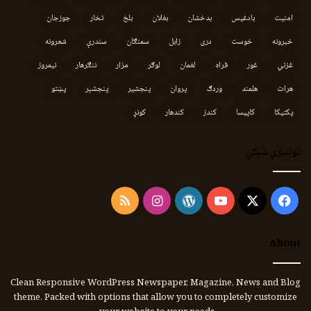
امنیت
بادغیس
بدخشان
بغلان
بلخ
تخار
جوزجان
خبرونه
خوست
دری
زابل
سمنګان
سندرې
شعرونه
غزني
غور
فراه
لغمان
لوګر
مزار
ننګرهار
نیمروز
هرات
هلمند
وردګ
پروان
پنجشیر
پنجشېر
پښتو
پکتیکا
کاپیسا
کندز
کندهار
کونړ
ټولنیزې شبکې
Instagram
RSS
WordPress
YouTube
Facebook
X
About
Clean Responsive WordPress Newspaper, Magazine, News and Blog
theme. Packed with options that allow you to completely customize