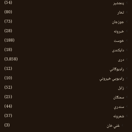
(54)
پنجشېر
(80)
تخار
(73)
جوزجان
(28)
خبرونه
(188)
خوست
(18)
دایکندی
(3،858)
دری
(12)
راډیوګانې
(10)
راډیويي خپرونې
(52)
زابل
(25)
سمنګان
(44)
سندرې
(37)
شعرونه
(3)
غني خان