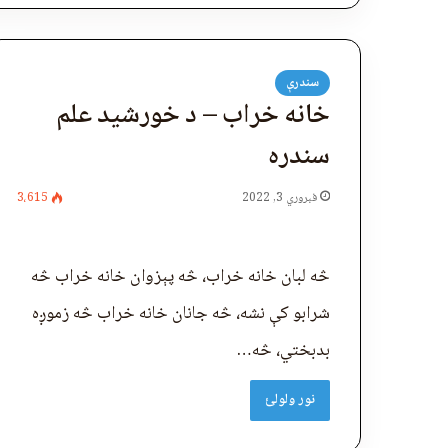
سندرې
خانه خراب – د خورشید علم
سندره
فبروري 3, 2022
3،615
څه لبان خانه خراب، څه پېزوان خانه خراب څه
شرابو کې نشه، څه جانان خانه خراب څه زموږه
بدبختي، څه…
نور ولولئ