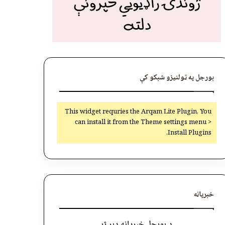
بورجل په ټولنیزو شبکو کې
This widget requries the Arqam Lite Plugin, You
can install it from the Theme settings menu >
Install Plugins.
خبرپاڼه
د بورجل خبرپاڼه ډېر ژر