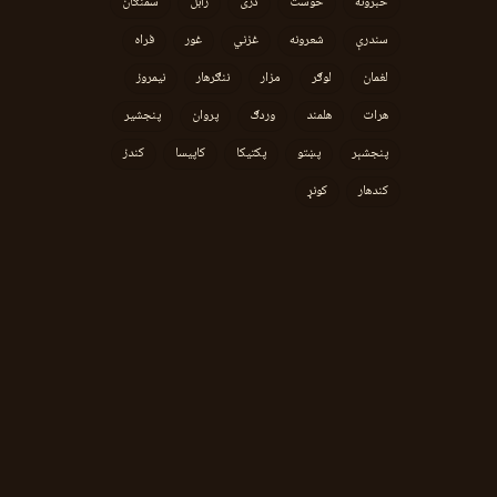
خبرونه
خوست
دری
زابل
سمنګان
سندرې
شعرونه
غزني
غور
فراه
لغمان
لوګر
مزار
ننګرهار
نیمروز
هرات
هلمند
وردګ
پروان
پنجشیر
پنجشېر
پښتو
پکتیکا
کاپیسا
کندز
کندهار
کونړ