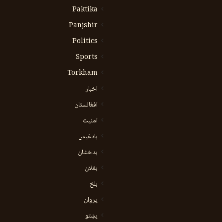
Paktika
Panjshir
Politics
Sports
Torkham
اخبار
افغانستان
امنیت
بادغیس
بدخشان
بغلان
بلخ
پروان
پښتو