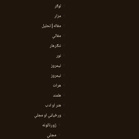
لوګر
مزار
مقاله|تحلیل
مقالې
ننګرهار
نور
نيمروز
نیمروز
هرات
هلمند
هنر او ادب
ورځپاڼې او مجلې
ژورنالونه
مجلې