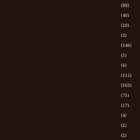
(88)
(40)
(20)
(3)
(146)
(5)
(6)
(111)
(503)
(75)
(17)
(4)
(2)
(2)