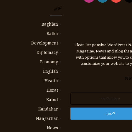
ټولي
Baghlan
Balkh
Development
Clean Responsive WordPress N
Magazine, News and Blog the
Diplomacy
with options that allow you to 
Economy
customize your website to y
English
Ne
Health
Herat
Kabul
Kandahar
Nangarhar
News