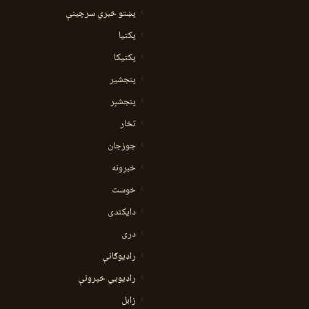
پښتو خبري سرچينې
پکتيا
پکتیکا
پنجشیر
پنجشېر
تخار
جوزجان
خبرونه
خوست
دایکندی
دری
راډیوګانې
راډیويي خپرونې
زابل