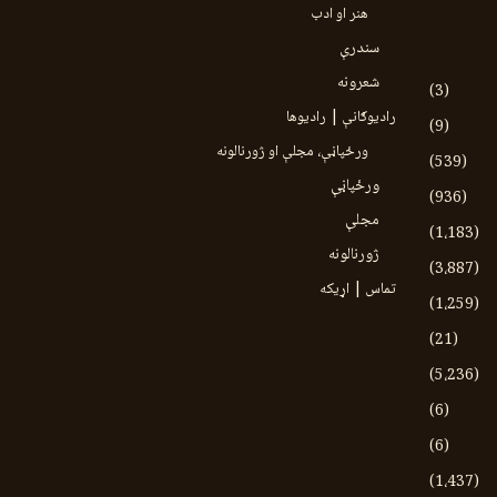
هنر او ادب
سندرې
شعرونه
(3)
رادیوګانې | رادیوها
(9)
ورځپاڼې، مجلې او ژورنالونه
(539)
ورځپاڼې
(936)
مجلې
(1،183)
ژورنالونه
(3،887)
تماس | اړیکه
(1،259)
(21)
(5،236)
(6)
(6)
(1،437)