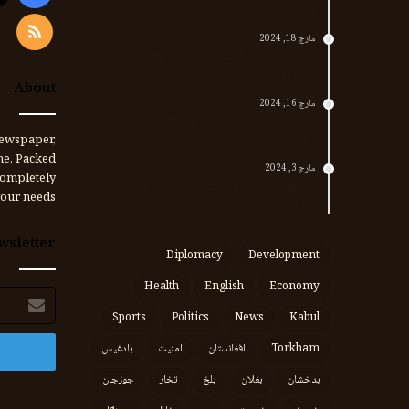
پښتین
RSS
مارچ 18, 2024
پر افغانستان د پاکستان بریدونه؛ طالبان وايي د
جنرالانو کار دی
About
مارچ 16, 2024
د پاکستان د نوي حکومت او طالبانو تر منځ تازه
تماسونه
ewspaper,
me. Packed
مارچ 3, 2024
completely
په افغانستان کې وروستي اورښتونه او راتلونکي
our needs.
کال ته هیلې
wsletter
Diplomacy
Development
Health
English
Economy
برېښنالیک
پته
Sports
Politics
News
Kabul
Torkham
افغانستان
امنیت
بادغیس
بدخشان
بغلان
بلخ
تخار
جوزجان