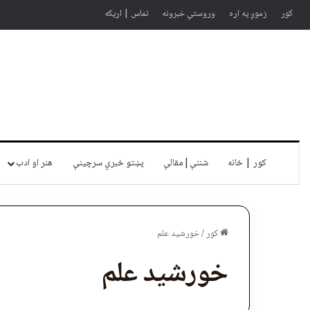
کور
زموږ په اړه
وروستي خبرونه
تماس | اړیکه
کور | خانه
شننې|مقالې
پښتو خبري سرچينې
هنر او ادب
کور
/
خورشید علم
خورشید علم