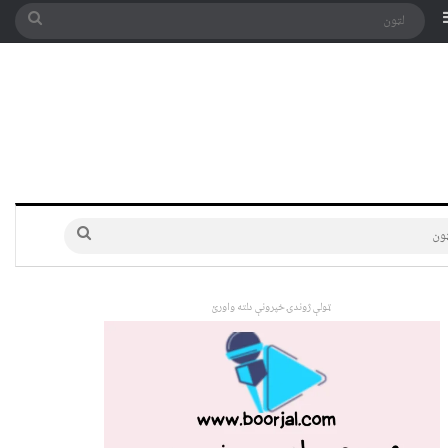
په توری
Sidebar
لټون
لټون
ټولې ژوندۍ خپرونې دلته واورئ