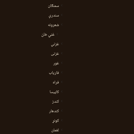
سمنګان
سندرې
شعرونه
غني خان
غزني
غزنی
غور
فاریاب
فراه
کاپیسا
کندز
کندهار
کونړ
لغمان