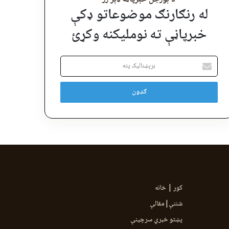
له رنګارنګ موضوعاتو ډکې
خبرپاڼې ته نوملیکنه وکړئ
برېښنالیک
پته
کور | خانه
شننې|مقالې
پښتو خبري سرچينې