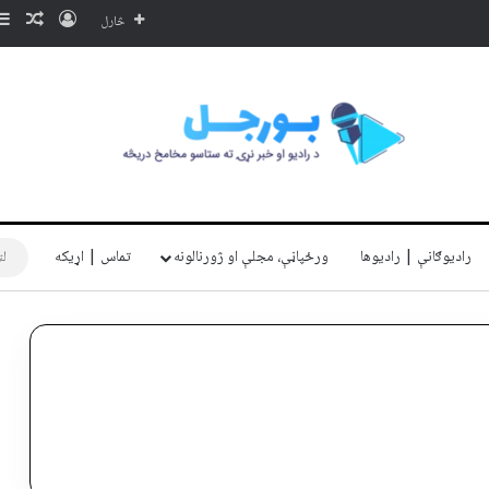
ننوتل
ناڅا
څارل
رادیوګانې | رادیوها
ورځپاڼې، مجلې او ژورنالونه
تماس | اړیکه