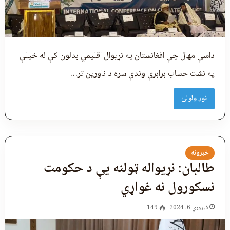
داسې مهال چې افغانستان په نړیوال اقليمي بدلون کې له خپلې
په نشت حساب برابرې ونډې سره د ناورین تر…
نور ولولئ
خبرونه
طالبان: نړیواله ټولنه يې د حکومت
نسکورول نه غواړي
فبروري 6, 2024
149