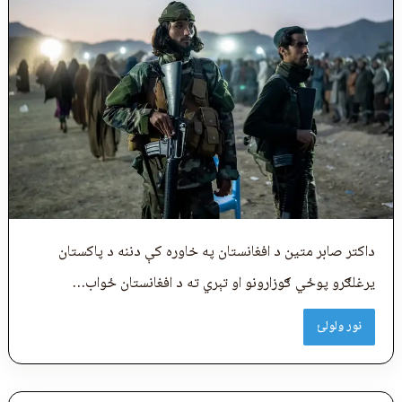
داکتر صابر متین د افغانستان په خاوره کې دننه د پاکستان
یرغلګرو پوځي ګوزارونو او تېري ته د افغانستان ځواب…
نور ولولئ