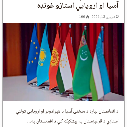
آسیا او اروپايي استازو غونډه
فبروري 13, 2024
106
د افغانستان لپاره د منځنۍ آسیا د هېوادونو او اروپايي ټولنې
استازي د قرغېزستان په بېشکېک کې د افغانستان په…