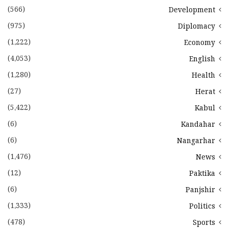
(566)
Development
(975)
Diplomacy
(1،222)
Economy
(4،053)
English
(1،280)
Health
(27)
Herat
(5،422)
Kabul
(6)
Kandahar
(6)
Nangarhar
(1،476)
News
(12)
Paktika
(6)
Panjshir
(1،333)
Politics
(478)
Sports