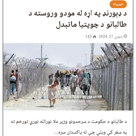
خبرونه
د ډېورنډ په اړه له مودو وروسته د
طالبانو د چوپتیا ماتېدل
جنوري 27, 2024
145
د طالبانو د حکومت د سرحدونو وزیر ملا نورالله نوري تورخم ته
په سفر کې ویلي چې له پاکستان سره…