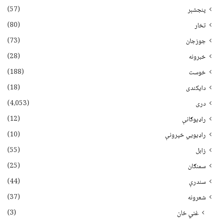
(57)
پنجشېر
(80)
تخار
(73)
جوزجان
(28)
خبرونه
(188)
خوست
(18)
دایکندی
(4،053)
دری
(12)
راډیوګانې
(10)
راډیويي خپرونې
(55)
زابل
(25)
سمنګان
(44)
سندرې
(37)
شعرونه
(3)
غني خان