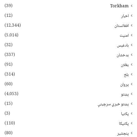
(39)
Torkham
(12)
اخبار
(12،344)
افغانستان
(5،014)
امنیت
(32)
بادغیس
(337)
بدخشان
(91)
بغلان
(314)
بلخ
(60)
پروان
(4،053)
پښتو
(15)
پښتو خبري سرچينې
(3)
پکتيا
(110)
پکتیکا
(80)
پنجشیر