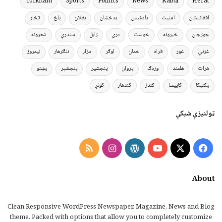
Torkham
Sports
Politics
News
Kabul
Herat
افغانستان
امنیت
بادغیس
بدخشان
بغلان
بلخ
تخار
جوزجان
خبرونه
خوست
دری
زابل
سندرې
شعرونه
غزني
غور
فراه
لغمان
لوګر
مزار
ننګرهار
نیمروز
هرات
هلمند
وردګ
پروان
پنجشیر
پنجشېر
پښتو
پکتیکا
کاپیسا
کندز
کندهار
کونړ
ټولنیزې شبکې
Instagram
RSS
WordPress
YouTube
Facebook
X
About
Clean Responsive WordPress Newspaper, Magazine, News and Blog
theme. Packed with options that allow you to completely customize