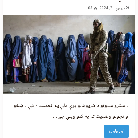
فبروري 21, 2024
108
د ملګرو ملتونو د کارپوهانو یوې ډلې په افغانستان کې د ښځو
او نجونو وضعیت ته په کتو ویلي چې…
نور ولولئ