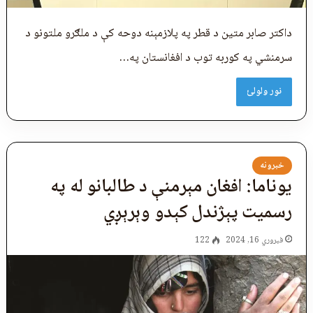
داکتر صابر متین د قطر په پلازمېنه دوحه کې د ملګرو ملتونو د
سرمنشي په کوربه توب د افغانستان په…
نور ولولئ
خبرونه
یوناما: افغان مېرمنې د طالبانو له په
رسمیت پېژندل کېدو وېرېږي
فبروري 16, 2024
122