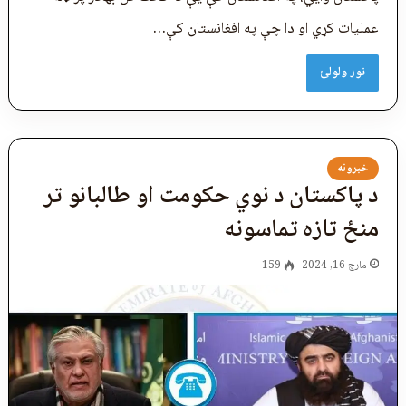
عملیات کړي او دا چې په افغانستان کې…
نور ولولئ
خبرونه
د پاکستان د نوي حکومت او طالبانو تر
منځ تازه تماسونه
مارچ 16, 2024
159