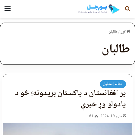
لټون
مېن
کور
/
طالبان
طالبان
مقاله|تحلیل
پر افغانستان د پاکستان بریدونه؛ څو د
یادولو وړ خبرې
مارچ 19, 2024
161