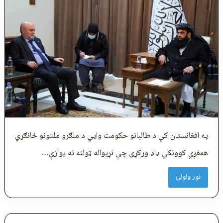
په افغانستان کې د طالبانو حکومت وايي د ملګرو ملتونو ځانګړي
همغږي کوونکي ډاډ ورکړی چې نړیواله ټولنه نه یوازې…
نور ولولئ