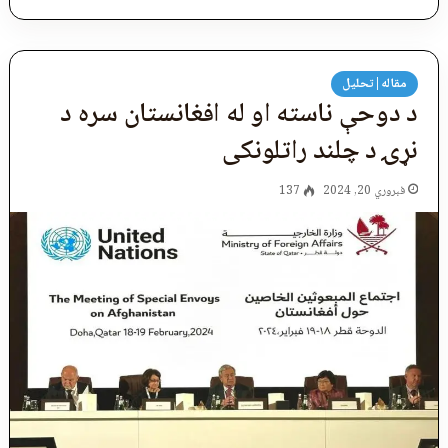
مقاله|تحلیل
د دوحې ناسته او له افغانستان سره د
نړۍ د چلند راتلونکی
فبروري 20, 2024
137