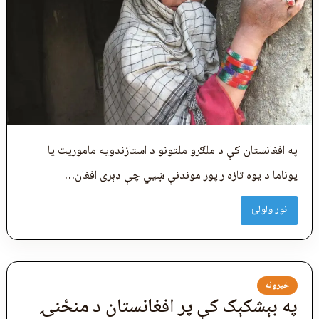
په افغانستان کې د ملګرو ملتونو د استازندویه ماموریت یا
یوناما د یوه تازه راپور موندنې ښيي چې ډېری افغان…
نور ولولئ
خبرونه
په بېشکېک کې پر افغانستان د منځنۍ