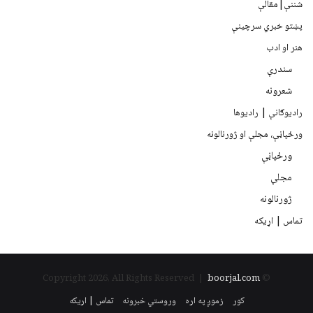
شننې|مقالې
پښتو خبري سرچينې
هنر او ادب
سندرې
شعرونه
رادیوګانې | رادیوها
ورځپاڼې، مجلې او ژورنالونه
ورځپاڼې
مجلې
ژورنالونه
تماس | اړیکه
boorjal.com
© Copyright 2026, All Rights Reserved |
کور
زموږ په اړه
وروستي خبرونه
تماس | اړیکه