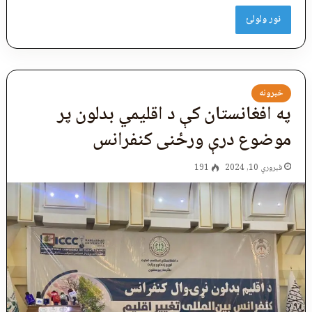
نور ولولئ
خبرونه
په افغانستان کې د اقليمي بدلون پر
موضوع درې ورځنی کنفرانس
فبروري 10, 2024
191