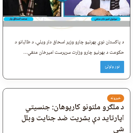
د پاکستان نوي بهرنیو چارو وزیر اسحاق دار ویلي، د طالبانو د
حکومت د بهرنیو چارو وزارت سرپرست امیرخان متقي…
نور ولولئ
خبرونه
د ملګرو ملتونو کارپوهان: جنسيتي
اپارتاید دې بشریت ضد جنایت وبلل
شي