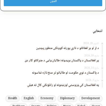
انتخابي
اکتوبر 20, 2024
د لر او بر افغانانو د نارې پورته کوونکی منظور پښتین
مارچ 18, 2024
پر افغانستان د پاکستان بریدونه؛ طالبان وايي د جنرالانو کار دی
مارچ 16, 2024
د پاکستان د نوي حکومت او طالبانو تر منځ تازه تماسونه
مارچ 3, 2024
په افغانستان کې وروستي اورښتونه او راتلونکي کال ته هیلې
Health
English
Economy
Diplomacy
Development