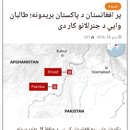
خبرونه
پر افغانستان د پاکستان بریدونه؛ طالبان
وايي د جنرالانو کار دی
مارچ 18, 2024
167
پاکستان وايي، په افغانستان کې يې د حافظ ګل بهادر پر ډله