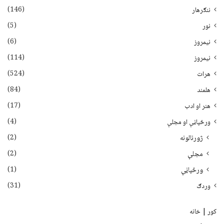
(146)
ننګرهار
(5)
نور
(6)
نيمروز
(114)
نیمروز
(524)
هرات
(84)
هلمند
(17)
هنر او ادب
(4)
ورځپاڼې او مجلې
(2)
ژورنالونه
(2)
مجلې
(1)
ورځپاڼې
(31)
وردګ
کور | خانه