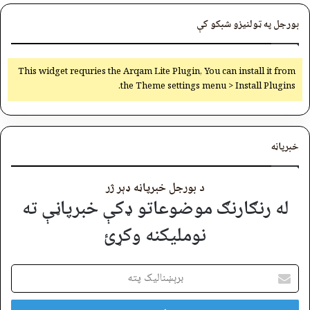
بورجل په ټولنیزو شبکو کې
This widget requries the Arqam Lite Plugin, You can install it from
the Theme settings menu > Install Plugins.
خبرپاڼه
د بورجل خبرپاڼه ډېر ژر
له رنګارنګ موضوعاتو ډکې خبرپاڼې ته
نوملیکنه وکړئ
برېښنالیک
پته