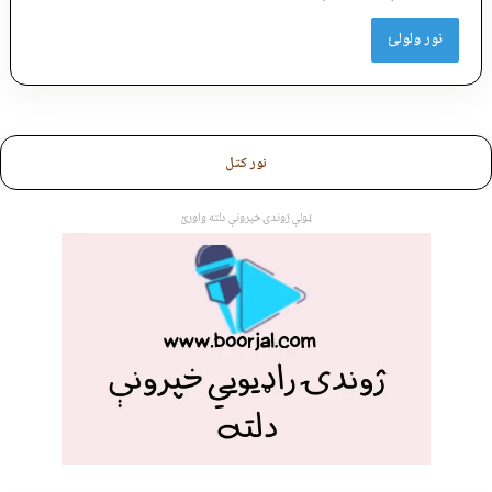
نور ولولئ
نور کتل
ټولې ژوندۍ خپرونې دلته واورئ