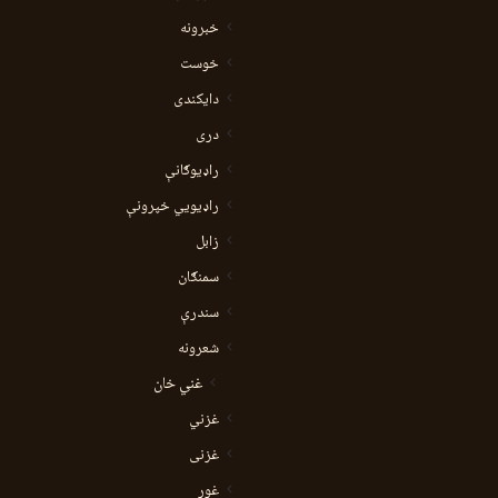
خبرونه
خوست
دایکندی
دری
راډیوګانې
راډیويي خپرونې
زابل
سمنګان
سندرې
شعرونه
غني خان
غزني
غزنی
غور