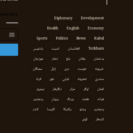
کال ته هیلې
wsletter
Diplomacy
Development
Health
English
Economy
برېښنالیک
پته
Sports
Politics
News
Kabul
Torkham
افغانستان
امنیت
بادغیس
بدخشان
بغلان
بلخ
تخار
جوزجان
خبرونه
خوست
دری
زابل
سمنګان
سندرې
شعرونه
غزني
غور
فراه
لغمان
لوګر
مزار
ننګرهار
نیمروز
هرات
هلمند
وردګ
پروان
پنجشیر
پنجشېر
پښتو
پکتیکا
کاپیسا
کندز
کندهار
کونړ