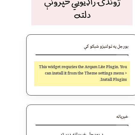
بورجل په ټولنیزو شبکو کې
This widget requries the Arqam Lite Plugin, You
can install it from the Theme settings menu >
Install Plugins.
خبرپاڼه
د بورجل خبرپاڼه ډېر ژر