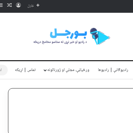
ننوتل
ناڅا
څارل
رادیوګانې | رادیوها
ورځپاڼې، مجلې او ژورنالونه
تماس | اړیکه