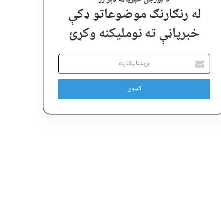
له رنګارنګ موضوعاتو ډکې
خبرپاڼې ته نوملیکنه وکړئ
برېښنالیک
پته