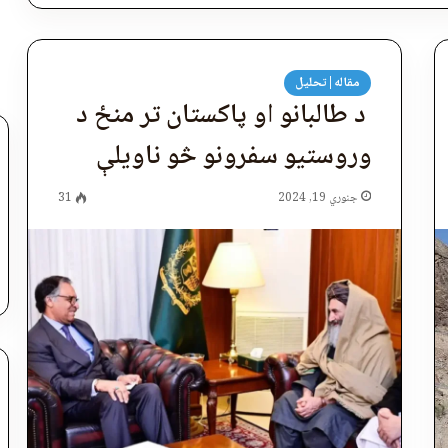
مقاله|تحلیل
د طالبانو او پاکستان تر منځ د
وروستیو سفرونو څو ناویلې
جنوري 19, 2024
31