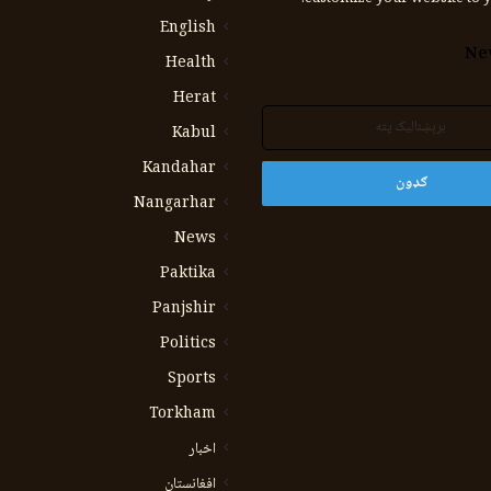
English
Ne
Health
Herat
Kabul
Kandahar
Nangarhar
News
Paktika
Panjshir
Politics
Sports
Torkham
اخبار
افغانستان