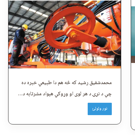
محمدشفیق رشید که څه هم دا طبیعي خبره ده
چې د نړۍ د هر لوی او وړوکي هېواد مشرتابه د…
نور ولولئ