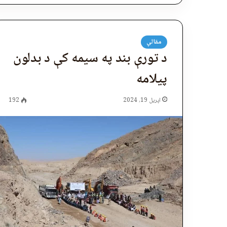
مقالې
د تورې بند په سیمه کې د بدلون
پيلامه
اپریل 19, 2024
192