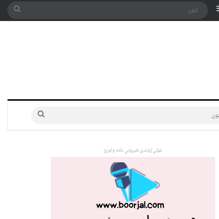
په توری
Sidebar
لټون
لټون
ټولې ژوندۍ خپرونې دلته واورئ