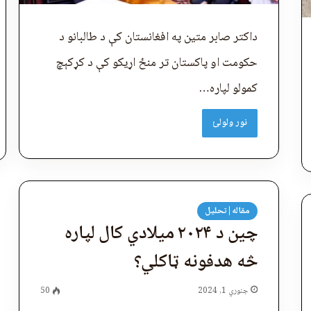
داکتر صابر متین په افغانستان کې د طالبانو د
حکومت او پاکستان تر منځ اړیکو کې د کړکېچ
کمولو لپاره…
نور ولولئ
مقاله|تحلیل
چین د ۲۰۲۴ میلادي کال لپاره
څه هدفونه ټاکلي؟
جنوري 1, 2024
50