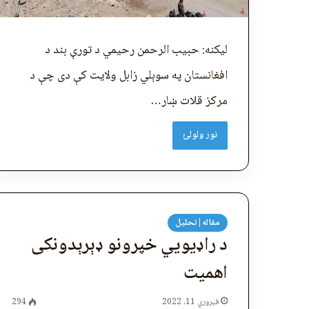
لیکنه: حبیب الرحمن رحیمي د تورې بند د
‌‌افغانستان په سوېلي زابل ولایت کې دی چې د
مرکز قلات ښار…
نور ولولئ
مقاله|تحلیل
د راډيويي خپرونو ډېرېدونکی
اهمیت
فبروري 11, 2022
294