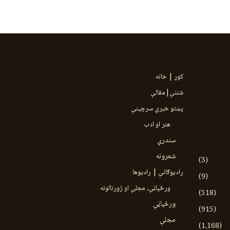
کور | خانه
شننې|مقالې
پښتو خبري سرچينې
هنر او ادب
سندرې
شعرونه
(3)
رادیوګانې | رادیوها
(9)
ورځپاڼې، مجلې او ژورنالونه
(518)
ورځپاڼې
(915)
مجلې
(1،168)