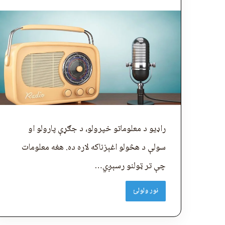
راډیو د معلوماتو خپرولو، د جګړې پارولو او
سولې د هڅولو اغېزناکه لاره ده. هغه معلومات
چې تر ټولنو رسېږي…
نور ولولئ