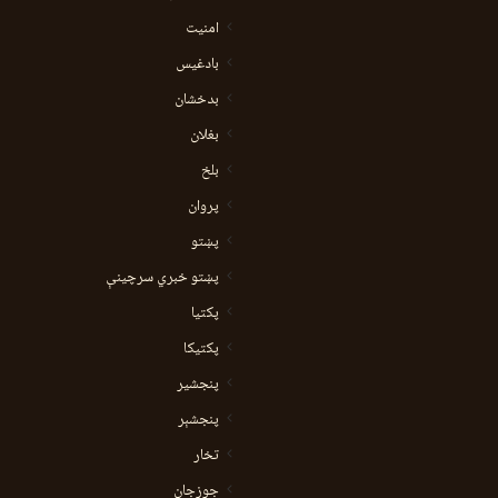
امنیت
بادغیس
بدخشان
بغلان
بلخ
پروان
پښتو
پښتو خبري سرچينې
پکتيا
پکتیکا
پنجشیر
پنجشېر
تخار
جوزجان