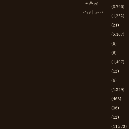
ژورنالونه
(3،796)
تماس | اړیکه
(1،232)
(21)
(5،107)
(6)
(6)
(1،407)
(12)
(6)
(1،249)
(463)
(36)
(12)
(11،573)