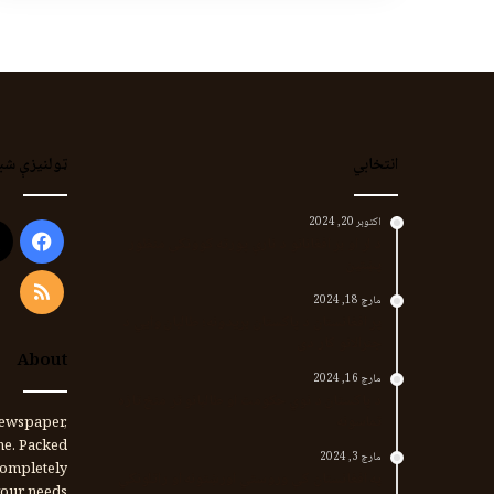
انتخابي
ټولنیزې شب
اکتوبر 20, 2024
ook
د لر او بر افغانانو د نارې پورته کوونکی منظور
پښتین
RSS
مارچ 18, 2024
پر افغانستان د پاکستان بریدونه؛ طالبان وايي د
جنرالانو کار دی
About
مارچ 16, 2024
د پاکستان د نوي حکومت او طالبانو تر منځ تازه
تماسونه
ewspaper,
me. Packed
مارچ 3, 2024
completely
په افغانستان کې وروستي اورښتونه او راتلونکي
our needs.