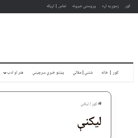
کور
زموږ په اړه
وروستي خبرونه
تماس | اړیکه
کور | خانه
شننې|مقالې
پښتو خبري سرچينې
هنر او ادب
کور
/
لیکنې
لیکنې