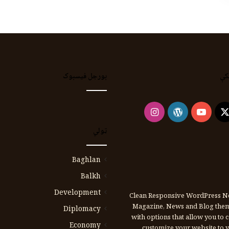
کې
بورجل فیسبوک
Instagram
WordPress
YouTube
Faceb
X
ټولي
Baghlan
Balkh
Development
Clean Responsive WordPress N
Magazine, News and Blog the
Diplomacy
with options that allow you to 
Economy
customize your website to y