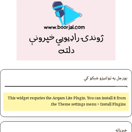
بورجل په ټولنیزو شبکو کې
This widget requries the Arqam Lite Plugin, You can install it from
the Theme settings menu > Install Plugins.
خبرپاڼه