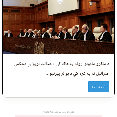
د ملګرو ملتونو اړوند په هاګ کې د عدالت نړیوالې محکمې
اسرائيل ته په غزه کې د یو لړ بيړنیو…
نور ولولئ
ټولې ژوندۍ خپرونې دلته واورئ