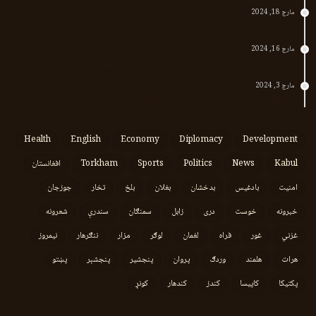
مارچ 18, 2024
پر افغانستان د پاکستان بریدونه؛ طالبان وايي د جنرالانو کار دی
مارچ 16, 2024
د پاکستان د نوي حکومت او طالبانو تر منځ تازه تماسونه
مارچ 3, 2024
په افغانستان کې وروستي اورښتونه او راتلونکي کال ته هیلې
Health
English
Economy
Diplomacy
Development
Kabul
News
Politics
Sports
Torkham
افغانستان
امنیت
بادغیس
بدخشان
بغلان
بلخ
تخار
جوزجان
خبرونه
خوست
دری
زابل
سمنګان
سندرې
شعرونه
غزني
غور
فراه
لغمان
لوګر
مزار
ننګرهار
نیمروز
هرات
هلمند
وردګ
پروان
پنجشیر
پنجشېر
پښتو
پکتیکا
کاپیسا
کندز
کندهار
کونړ