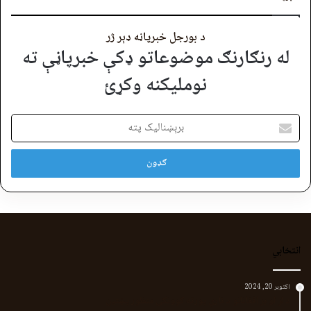
د بورجل خبرپاڼه ډېر ژر
له رنګارنګ موضوعاتو ډکې خبرپاڼې ته
نوملیکنه وکړئ
برېښنالیک
پته
انتخابي
اکتوبر 20, 2024
د لر او بر افغانانو د نارې پورته کوونکی منظور پښتین