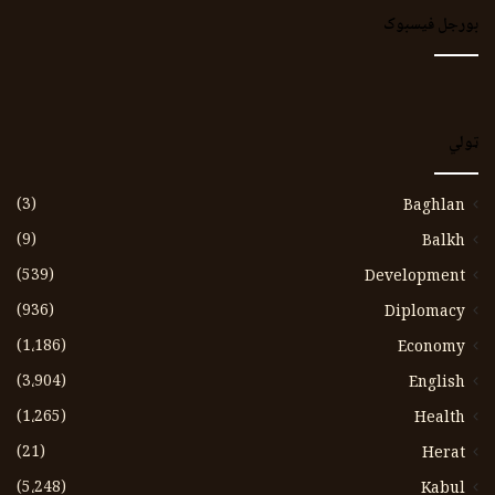
بورجل فیسبوک
ټولي
(3)
Baghlan
(9)
Balkh
(539)
Development
(936)
Diplomacy
(1،186)
Economy
(3،904)
English
(1،265)
Health
(21)
Herat
(5،248)
Kabul