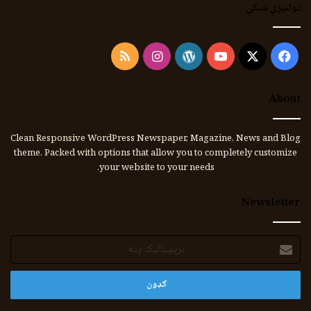
ټولنیزې شبکې
Instagram
RSS
WordPress
YouTube
Facebook
X
About
Clean Responsive WordPress Newspaper, Magazine, News and Blog
theme. Packed with options that allow you to completely customize
your website to your needs.
Newsletter
برېښنالیک
پته