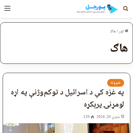
لټون
مېن
کور
/
هاګ
هاګ
خبرونه
په غزه کې د اسرائیل د توکم‌وژنې په اړه
لومړنۍ پرېکړه
جنوري 26, 2024
120