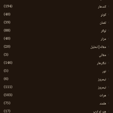
(194)
کندهار
(40)
کونړ
(39)
لغمان
(88)
لوګر
(40)
مزار
(20)
مقاله|تحلیل
(3)
مقالې
(146)
ننګرهار
(5)
نور
(6)
نيمروز
(111)
نیمروز
(503)
هرات
(75)
هلمند
(17)
هنر او ادب