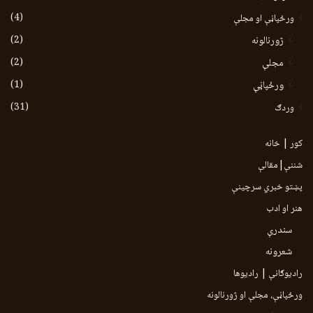
(4)
ورځپاڼې او مجلې
(2)
ژورنالونه
(2)
مجلې
(1)
ورځپاڼې
(31)
وردګ
کور | خانه
شننې|مقالې
پښتو خبري سرچينې
هنر او ادب
سندرې
شعرونه
رادیوګانې | رادیوها
ورځپاڼې، مجلې او ژورنالونه