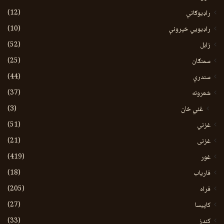
(12)
راډیوګانې
(10)
راډیويي خپرونې
(52)
زابل
(25)
سمنګان
(44)
سندرې
(37)
شعرونه
(3)
غني خان
(51)
غزني
(21)
غزنی
(419)
غور
(18)
فاریاب
(205)
فراه
(27)
کاپیسا
(33)
کندز