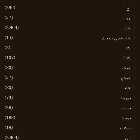
(296)
بلخ
(57)
پروان
(3،904)
پښتو
(15)
پښتو خبري سرچينې
(3)
پکتيا
(107)
پکتیکا
(80)
پنجشیر
(57)
پنجشېر
(80)
تخار
(73)
جوزجان
(28)
خبرونه
(188)
خوست
(18)
دایکندی
(3،904)
دری