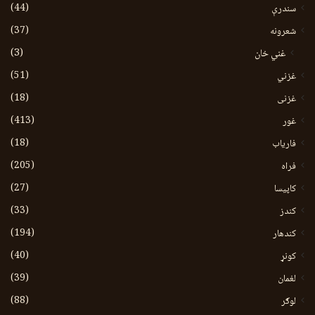
(44)
سندرې
(37)
شعرونه
(3)
غني خان
(51)
غزني
(18)
غزنی
(413)
غور
(18)
فاریاب
(205)
فراه
(27)
کاپیسا
(33)
کندز
(194)
کندهار
(40)
کونړ
(39)
لغمان
(88)
لوګر