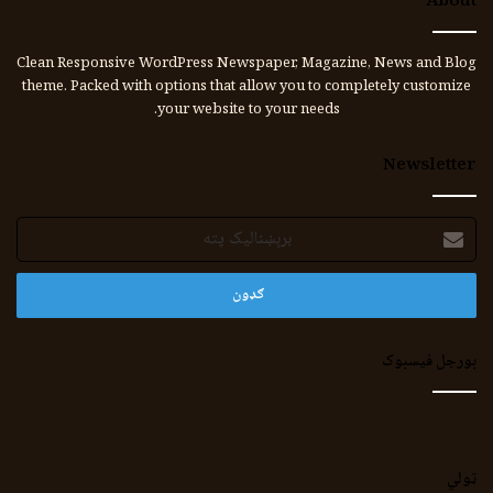
About
Clean Responsive WordPress Newspaper, Magazine, News and Blog
theme. Packed with options that allow you to completely customize
your website to your needs.
Newsletter
برېښنالیک
پته
بورجل فیسبوک
ټولي