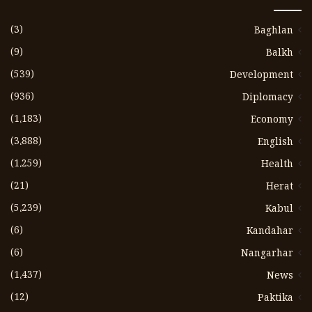
(3)
Baghlan
(9)
Balkh
(539)
Development
(936)
Diplomacy
(1،183)
Economy
(3،888)
English
(1،259)
Health
(21)
Herat
(5،239)
Kabul
(6)
Kandahar
(6)
Nangarhar
(1،437)
News
(12)
Paktika