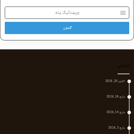
برېښنالیک
پته
انتخابي
اکتوبر 20, 2024
د لر او بر افغانانو د نارې پورته کوونکی منظور پښتین
مارچ 18, 2024
پر افغانستان د پاکستان بریدونه؛ طالبان وايي د جنرالانو کار دی
مارچ 16, 2024
د پاکستان د نوي حکومت او طالبانو تر منځ تازه تماسونه
مارچ 3, 2024
په افغانستان کې وروستي اورښتونه او راتلونکي کال ته هیلې