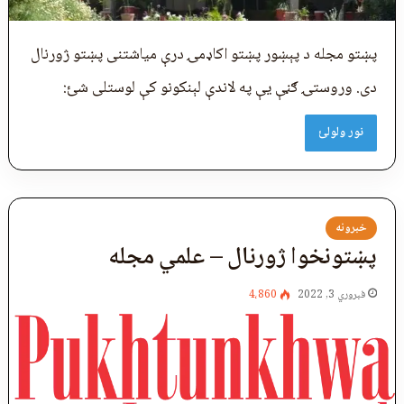
پښتو مجله د پېښور پښتو اکاډمۍ درې میاشتنی پښتو ژورنال
دی. وروستۍ ګڼې يې په لاندې لېنکونو کې لوستلی شئ:
نور ولولئ
خبرونه
پښتونخوا ژورنال – علمي مجله
فبروري 3, 2022
4،860