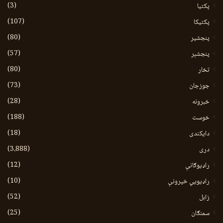
(3)
پکتيا
(107)
پکتیکا
(80)
پنجشیر
(57)
پنجشېر
(80)
تخار
(73)
جوزجان
(28)
خبرونه
(188)
خوست
(18)
دایکندی
(3،888)
دری
(12)
راډیوګانې
(10)
راډیويي خپرونې
(52)
زابل
(25)
سمنګان