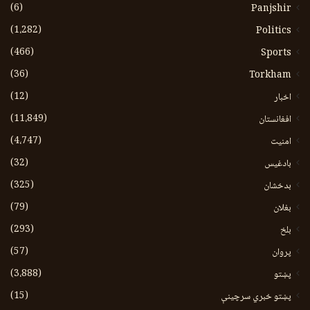
(6)
Panjshir
(1،282)
Politics
(466)
Sports
(36)
Torkham
(12)
اخبار
(11،849)
افغانستان
(4،747)
امنیت
(32)
بادغیس
(325)
بدخشان
(79)
بغلان
(293)
بلخ
(57)
پروان
(3،888)
پښتو
(15)
پښتو خبري سرچينې