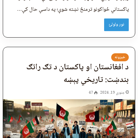
پاکستاني ځواکونو ترمنځ نښته شوې؛ په داسې حال کې…
نور ولولئ
خبرونه
د افغانستان او پاکستان د تګ راتګ
بندښت: تاريخي پېښه
جنوري 19, 2024
47