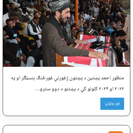
منظور احمد پښتین د پښتون ژغورنې غورځنګ بنسټګر او په
۲۰۲۲ او ۲۰۲۴ کلونو کې د پښتنو د دوو سترو…
نور ولولئ