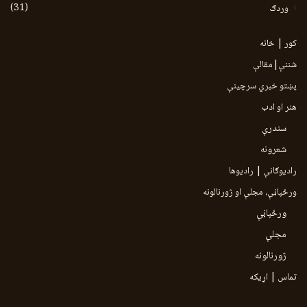
(31)
وردګ
کور | خانه
شننې|مقالې
پښتو خبري سرچينې
هنر او ادب
سندرې
شعرونه
رادیوګانې | رادیوها
ورځپاڼې، مجلې او ژورنالونه
ورځپاڼې
مجلې
ژورنالونه
تماس | اړیکه