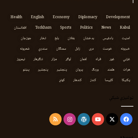
Health
English
Economy
Diplomacy
Development
Kabul
News
Politics
Sports
Torkham
افغانستان
امنیت
بادغیس
بدخشان
بغلان
بلخ
تخار
جوزجان
خبرونه
خوست
دری
زابل
سمنګان
سندرې
شعرونه
غزني
غور
فراه
لغمان
لوګر
مزار
ننګرهار
نیمروز
هرات
هلمند
وردګ
پروان
پنجشیر
پنجشېر
پښتو
پکتیکا
کاپیسا
کندز
کندهار
کونړ
ټولنیزې شبکې
Instagram
RSS
WordPress
YouTube
Facebook
X