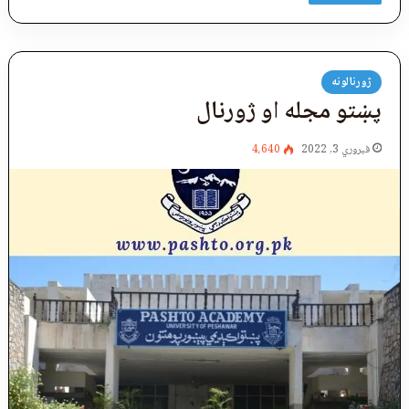
ژورنالونه
پښتو مجله او ژورنال
فبروري 3, 2022
4،640