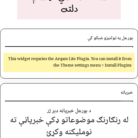
بورجل په ټولنیزو شبکو کې
This widget requries the Arqam Lite Plugin, You can install it from
the Theme settings menu > Install Plugins.
خبرپاڼه
د بورجل خبرپاڼه ډېر ژر
له رنګارنګ موضوعاتو ډکې خبرپاڼې ته
نوملیکنه وکړئ