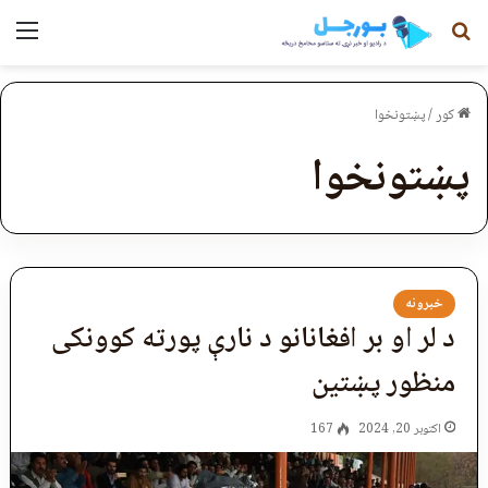
لټون
مېن
کور
/
پښتونخوا
پښتونخوا
خبرونه
د لر او بر افغانانو د نارې پورته کوونکی
منظور پښتین
اکتوبر 20, 2024
167