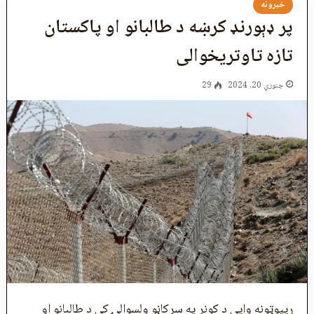
خبرونه
پر ډېورنډ کرښه د طالبانو او پاکستان
تازه تاوتريخوالی
جنوري 20, 2024
29
ريپوټونه وايي د کونړ په سرکاڼو ولسوالۍ کې د طالبانو او