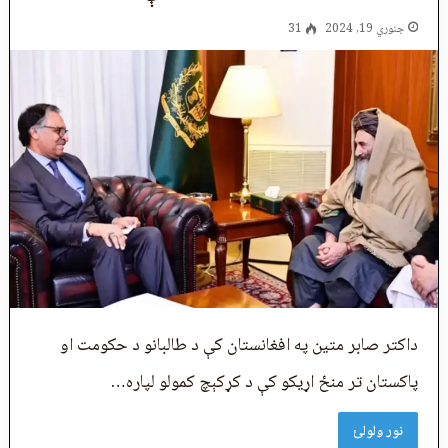
جنوري 19, 2024
31
داکتر صابر متین په افغانستان کې د طالبانو د حکومت او
پاکستان تر منځ اړیکو کې د کړکېچ کمولو لپاره…
نور ولولئ