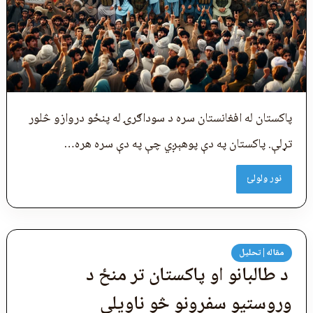
پاکستان له افغانستان سره د سوداګرۍ له پنځو دروازو څلور
تړلې. پاکستان په دې پوهېږي چې په دې سره هره…
نور ولولئ
مقاله|تحلیل
د طالبانو او پاکستان تر منځ د
وروستیو سفرونو څو ناویلې