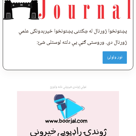
پښتونخوا ژورنال له ښکتنۍ پښتونخوا خپرېدونکی علمي
ژورنال دی. وروستۍ ګڼې يې دلته لوستلی شئ:
نور ولولئ
ټولې ژوندۍ خپرونې دلته واورئ