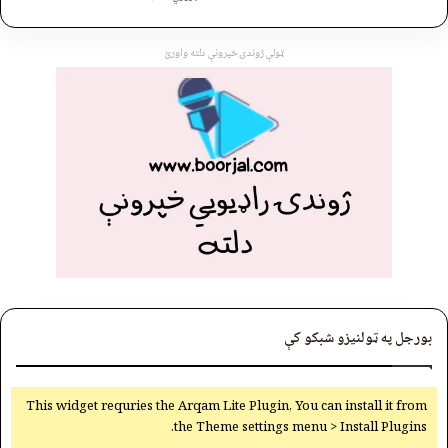
ټولې ژوندۍ خپرونې دلته واورئ
بورجل په ټولنیزو شبکو کې
This widget requries the Arqam Lite Plugin, You can install it from
the Theme settings menu > Install Plugins.