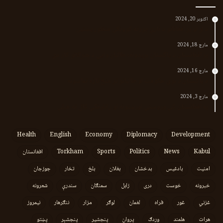
اکتوبر 20, 2024
د لر او بر افغانانو د نارې پورته کوونکی منظور پښتین
مارچ 18, 2024
پر افغانستان د پاکستان بریدونه؛ طالبان وايي د جنرالانو کار دی
مارچ 16, 2024
د پاکستان د نوي حکومت او طالبانو تر منځ تازه تماسونه
مارچ 3, 2024
په افغانستان کې وروستي اورښتونه او راتلونکي کال ته هیلې
Health
English
Economy
Diplomacy
Development
Kabul
News
Politics
Sports
Torkham
افغانستان
امنیت
بادغیس
بدخشان
بغلان
بلخ
تخار
جوزجان
خبرونه
خوست
دری
زابل
سمنګان
سندرې
شعرونه
غزني
غور
فراه
لغمان
لوګر
مزار
ننګرهار
نیمروز
هرات
هلمند
وردګ
پروان
پنجشیر
پنجشېر
پښتو