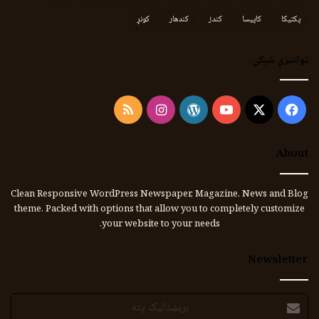
پکتیکا
کاپیسا
کندز
کندهار
کونړ
ټولنیزې شبکې
Instagram
RSS
WordPress
YouTube
Facebook
X
About
Clean Responsive WordPress Newspaper, Magazine, News and Blog
theme. Packed with options that allow you to completely customize
your website to your needs.
Newsletter
برېښنالیک
پته