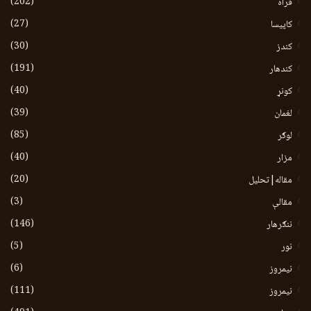
(202)
فراه
(27)
کاپیسا
(30)
کندز
(191)
کندهار
(40)
کونړ
(39)
لغمان
(85)
لوګر
(40)
مزار
(20)
مقاله|تحلیل
(3)
مقالې
(146)
ننګرهار
(5)
نور
(6)
نيمروز
(111)
نیمروز