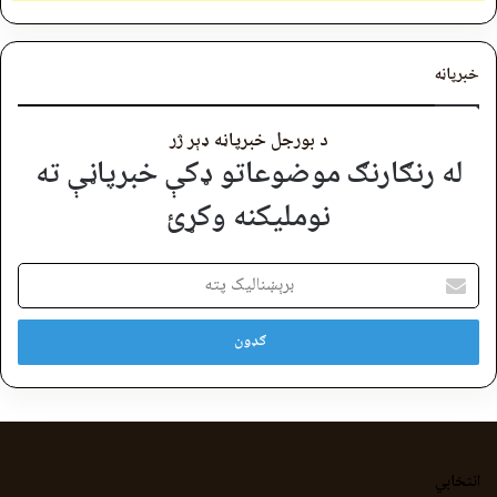
خبرپاڼه
د بورجل خبرپاڼه ډېر ژر
له رنګارنګ موضوعاتو ډکې خبرپاڼې ته
نوملیکنه وکړئ
برېښنالیک
پته
انتخابي