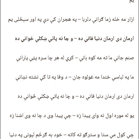
یم
ازار مه خله زما ګرانې دلربا – په هجران کې دې په اور سېځلی یم
ارمان دی ارمان دنیا فاني ده – و چا نه پاتې ښکلې ځواني ده
صنم جانې ما ته مه کوه بانې – کړې له هر چا سره پټې یارانې
ما په لباسي خندا مه غولوه جان – د وفا په تا کې نشته نښانې
ارمان دی ارمان دنیا فاني ده – و چا نه پاتې ښکلې ځواني ده
یو له موره اول نه وای پیدا زه – چې پیدا وی د چا نه وی اشنا زه
چې کول مې ستا و سترګو ته کاته – خود به ګرځم لېونی په دنیا