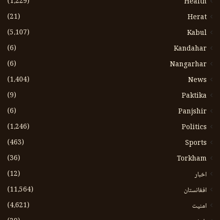
(1،229)
Health
(21)
Herat
(5،107)
Kabul
(6)
Kandahar
(6)
Nangarhar
(1،404)
News
(9)
Paktika
(6)
Panjshir
(1،246)
Politics
(463)
Sports
(36)
Torkham
(12)
اخبار
(11،564)
افغانستان
(4،621)
امنیت