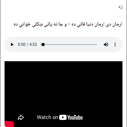
زه
ارمان دی ارمان دنیا فاني ده – و چا نه پاتې ښکلې ځواني ده