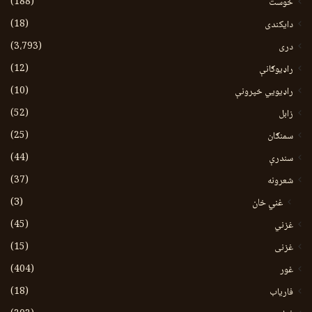
(188)
خوست
(18)
دایکندی
(3،793)
دری
(12)
راډیوګانې
(10)
راډیويي خپرونې
(52)
زابل
(25)
سمنګان
(44)
سندرې
(37)
شعرونه
(3)
غني خان
(45)
غزني
(15)
غزنی
(404)
غور
(18)
فاریاب