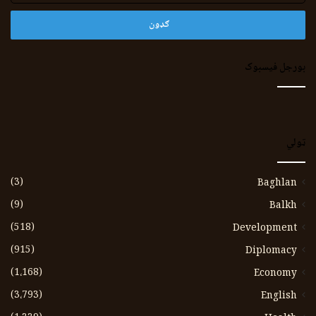
بورجل فیسبوک
ټولي
(3)
Baghlan
(9)
Balkh
(518)
Development
(915)
Diplomacy
(1،168)
Economy
(3،793)
English