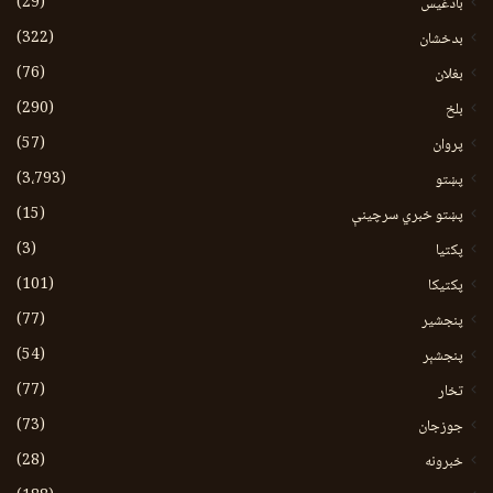
(29)
بادغیس
(322)
بدخشان
(76)
بغلان
(290)
بلخ
(57)
پروان
(3،793)
پښتو
(15)
پښتو خبري سرچينې
(3)
پکتيا
(101)
پکتیکا
(77)
پنجشیر
(54)
پنجشېر
(77)
تخار
(73)
جوزجان
(28)
خبرونه