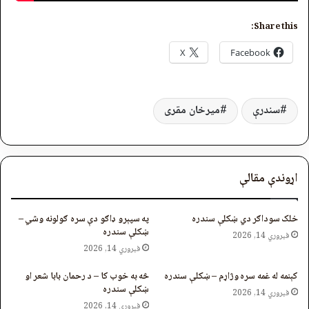
Share this:
X
Facebook
سندرې
میرخان مقری
اړوندې مقالې
خلک سوداګر دي ښکلې سندره
په سپېرو ډاګو دې سره ګولونه وشي –
ښکلې سندره
فبروري 14, 2026
فبروري 14, 2026
کېنمه له غمه سره وژاړم – ښکلې سندره
څه به خوب کا – د رحمان بابا شعر او
ښکلې سندره
فبروري 14, 2026
فبروري 14, 2026