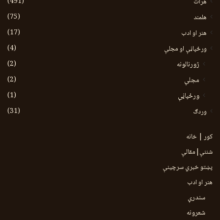
(491)
هرات
(75)
هلمند
(17)
هنر او ادب
(4)
ورځپاڼې او مجلې
(2)
ژورنالونه
(2)
مجلې
(1)
ورځپاڼې
(31)
وردګ
کور | خانه
شننې|مقالې
پښتو خبري سرچينې
هنر او ادب
سندرې
شعرونه