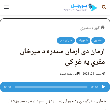
لټون
مېن
کور
/
سندرې
سندرې
شعرونه
هنر او ادب
ارمان دی ارمان سندره د میرخان
مقري په غږ کې
دسمبر 29, 2023
یوه دقیقه لوست
Audio
Player
00:00
00:00
خمارو سترګو دې زه خوړلی یم – زه یې سم د زړه په سر ویشتلی