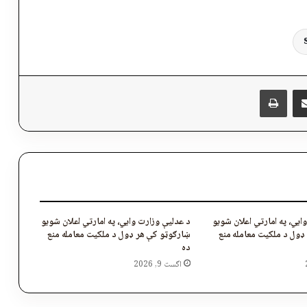
پر برېښنالیک یې شریک کړئ
Messen
چاپول
ایي، په امارتي اعلان شویو
د عدلیې وزارت وایي، په امارتي اعلان شویو
ډول د ملکیت معامله منع
ښارګوټو کې هر ډول د ملکیت معامله منع
ده
اگست 9, 2026