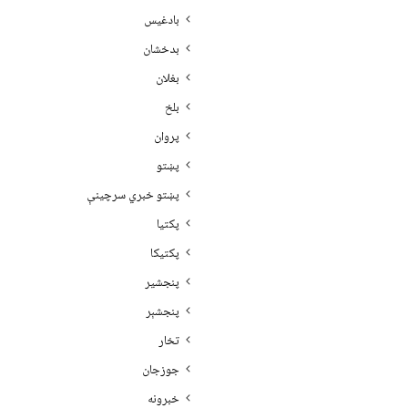
بادغیس
بدخشان
بغلان
بلخ
پروان
پښتو
پښتو خبري سرچينې
پکتيا
پکتیکا
پنجشیر
پنجشېر
تخار
جوزجان
خبرونه