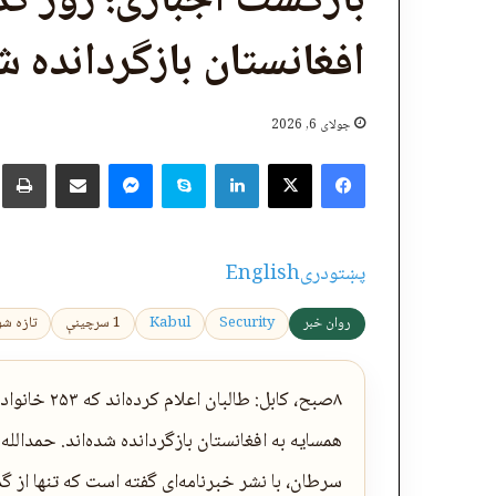
بازگشت اجباری؛ روز گذ
افغانستان بازگردانده شدند 
جولای 6, 2026
X
Facebook
LinkedIn
Skype
پر برېښنالیک یې شریک کړئ
Messenger
چ
پښتو
دری
English
روان خبر
Security
Kabul
1 سرچینې
تازه شوی: 2026-07-6