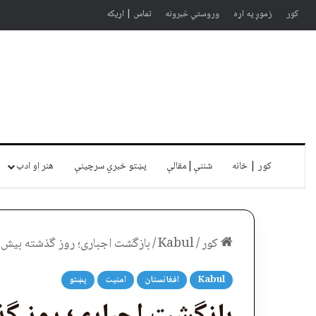
کور
زموږ په اړه
وروستي خبرونه
تماس | اړیکه
کور | خانه
شننې|مقالې
پښتو خبري سرچينې
هنر او ادب
کور
/
Kabul
/
بازگشت اجباری؛ روز گذشته بیش از ی
Kabul
افغانستان
امنیت
پښتو