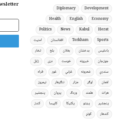
wsletter
Diplomacy
Development
Health
English
Economy
برېښنالیک
پته
Politics
News
Kabul
Herat
Sports
Torkham
افغانستان
امنیت
بادغیس
بدخشان
بغلان
بلخ
تخار
جوزجان
خبرونه
خوست
دری
زابل
سندرې
شعرونه
غزني
غور
فراه
لغمان
لوګر
مزار
ننګرهار
نیمروز
هرات
هلمند
وردګ
پروان
پنجشیر
پنجشېر
پښتو
پکتیکا
کاپیسا
کندز
کندهار
کونړ