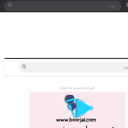
په توری
Sidebar
لټون
لټون
ټولې ژوندۍ خپرونې دلته واورئ