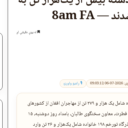
شته بیش از یک‌هزار تن به
— 8am FA
له یوې دقیقې لږ
اپول
0 09:03:12
🎙 راډیو واورئ
۸صبح، کابل: طالبان اعلام کرده‌اند که ۲۵۳ خانواده شامل یک هزار و ۲۷۹ تن از مهاجران افغان از کشورهای
همسایه به افغانستان بازگردانده شده‌اند. حمدالله فطرت، معاون سخنگوی طالبان، بامداد روز دو‌شنبه، ۱۵
سرطان، با نشر خبرنامه‌ای گفته است که تنها از گذرگاه تورخم ۱۹۸ خانواده شامل یک‌هزار و ۲۶ تن وارد