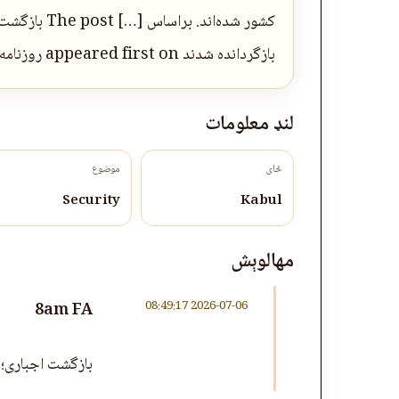
کشور شده‌اند
بازگردانده شدند appeared first on روزنامه ۸صبح.
لنډ معلومات
ځای
موضوع
Security
Kabul
مهالوېش
2026-07-06 08:49:17
8am FA
بازگشت اجباری؛ ر