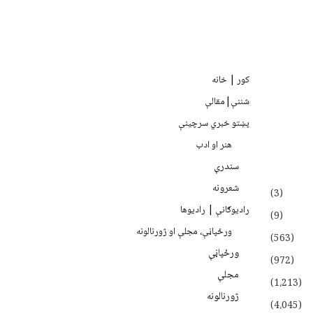
کور | خانه
شننې|مقالې
پښتو خبري سرچينې
هنر او ادب
سندرې
شعرونه
(3)
رادیوګانې | رادیوها
(9)
ورځپاڼې، مجلې او ژورنالونه
(563)
ورځپاڼې
(972)
مجلې
(1،213)
ژورنالونه
(4،045)