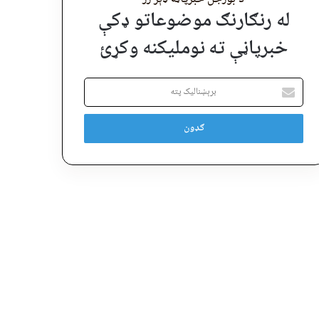
له رنګارنګ موضوعاتو ډکې
خبرپاڼې ته نوملیکنه وکړئ
برېښنالیک
پته