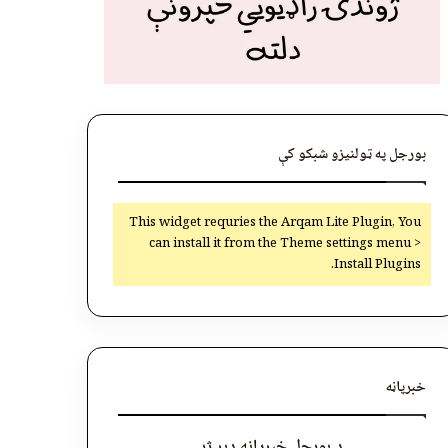
بورجل په ټولنیزو شبکو کې
This widget requries the Arqam Lite Plugin, You
can install it from the Theme settings menu >
Install Plugins.
خبرپاڼه
د بورجل خبرپاڼه ډېر ژر