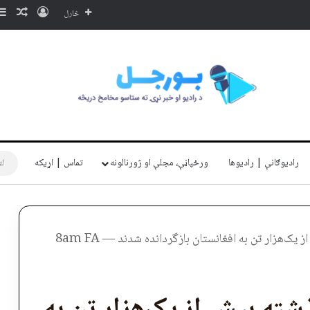
ننوتل
ناڅا
څارل
رادیوګانې | رادیوها
ورځپاڼې، مجلې او ژورنالونه
تماس | اړیکه
ک‌هزار تن به افغانستان بازگردانده شدند — 8am FA