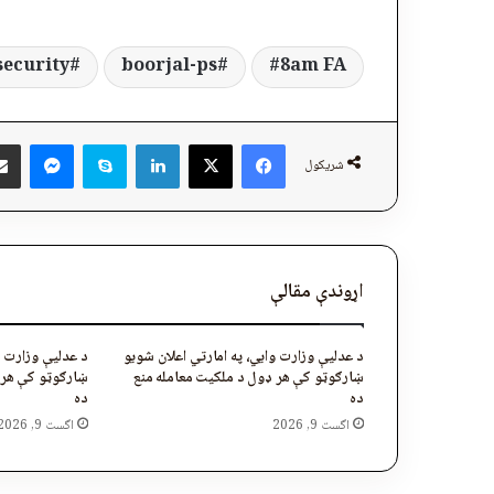
security
boorjal-ps
8am FA
ger
Skype
LinkedIn
Facebook
X
شریکول
اړوندې مقالې
د عدلیې وزارت وایي، په امارتي اعلان شویو
د عدلیې وزارت و
ښارګوټو کې هر ډول د ملکیت معامله منع
ښارګوټو کې هر 
ده
ده
اگست 9, 2026
اگست 9, 2026