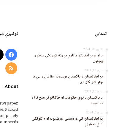
انتخابي
ټولنیزې شب
اکتوبر 20, 2024
ook
د لر او بر افغانانو د نارې پورته کوونکی منظور
پښتین
RSS
مارچ 18, 2024
پر افغانستان د پاکستان بریدونه؛ طالبان وايي د
جنرالانو کار دی
About
مارچ 16, 2024
د پاکستان د نوي حکومت او طالبانو تر منځ تازه
تماسونه
ewspaper,
me. Packed
مارچ 3, 2024
completely
په افغانستان کې وروستي اورښتونه او راتلونکي
our needs.
کال ته هیلې