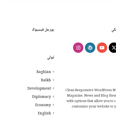
کې
بورجل فیسبوک
Instagram
WordPress
YouTube
Faceb
X
ټولي
Baghlan
Balkh
Development
Clean Responsive WordPress N
Magazine, News and Blog the
Diplomacy
with options that allow you to 
Economy
customize your website to y
English