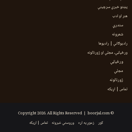
پښتو خبري سرچينې
هنر او ادب
سندرې
شعرونه
رادیوګانې | رادیوها
ورځپاڼې، مجلې او ژورنالونه
ورځپاڼې
مجلې
ژورنالونه
تماس | اړیکه
boorjal.com
© Copyright 2026, All Rights Reserved |
کور
زموږ په اړه
وروستي خبرونه
تماس | اړیکه