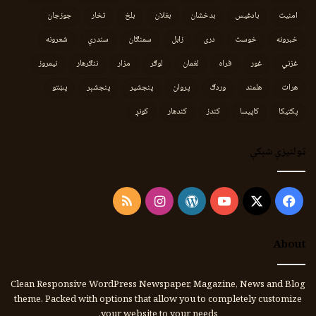
امنیت
بادغیس
بدخشان
بغلان
بلخ
تخار
جوزجان
خبرونه
خوست
دری
زابل
سمنګان
سندرې
شعرونه
غزني
غور
فراه
لغمان
لوګر
مزار
ننګرهار
نیمروز
هرات
هلمند
وردګ
پروان
پنجشیر
پنجشېر
پښتو
پکتیکا
کاپیسا
کندز
کندهار
کونړ
ټولنیزې شبکې
Instagram
RSS
WordPress
YouTube
Facebook
X
About
Clean Responsive WordPress Newspaper, Magazine, News and Blog
theme. Packed with options that allow you to completely customize
your website to your needs.