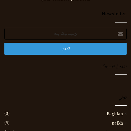
Newsletter
برېښنالیک
پته
بورجل فیسبوک
ټولي
(3)
Baghlan
(9)
Balkh