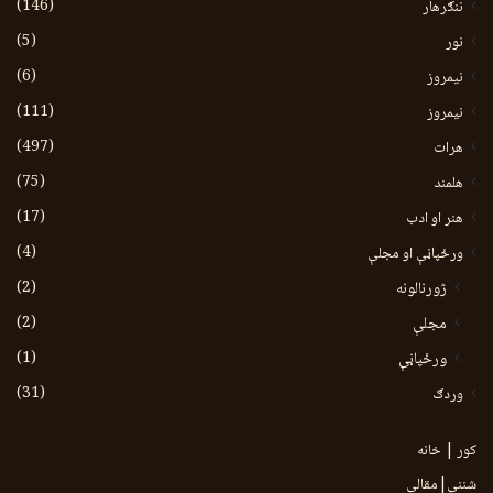
(146)
ننګرهار
(5)
نور
(6)
نيمروز
(111)
نیمروز
(497)
هرات
(75)
هلمند
(17)
هنر او ادب
(4)
ورځپاڼې او مجلې
(2)
ژورنالونه
(2)
مجلې
(1)
ورځپاڼې
(31)
وردګ
کور | خانه
شننې|مقالې