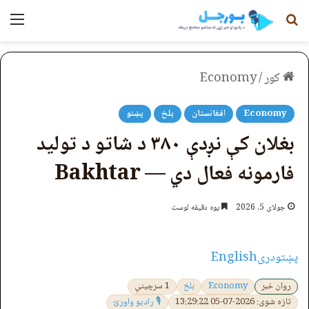
لټون
مېن
کور
/
Economy
Economy
افغانستان
بلخ
پښتو
بغلان کې نږدې ۳۸۰ د شاتو د تولید
فارمونه فعال دي — Bakhtar
جولای 5, 2026
یوه دقیقه لوست
پښتو
دری
English
روان خبر
Economy
بلخ
1 سرچینې
تازه شوی: 2026-07-05 13:29:22
🎙 راډیو واورئ