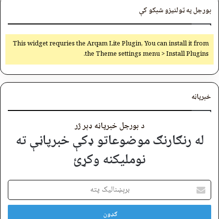
بورجل په ټولنیزو شبکو کې
This widget requries the Arqam Lite Plugin, You can install it from
the Theme settings menu > Install Plugins.
خبرپاڼه
د بورجل خبرپاڼه ډېر ژر
له رنګارنګ موضوعاتو ډکې خبرپاڼې ته
نوملیکنه وکړئ
برېښنالیک
پته