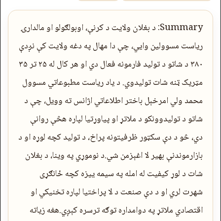
Summary: د بغلان ولایت د کرنې، اوبولګولو او مالدارۍ
ریاست مسوولین وایي، چې دا مهال په دغه ولایت کې نږدې
۳۸۰ د شاتو د تولید فارمونه فعال دي او هر کال له ۲۵ تر ۳۵
مټریک ټنه شات تولیدوي. د یاد ریاست مطبوعاتي مسوول
محمد ولي امرخېل باختر اطلاعاتي اژانس ته وویل، چې د
شاتو د تولیدوونکو د ملاتړ او پیاوړتیا لپاره هڅې روانې
دي، څو د دې سکټور ظرفیتونه پراخ، د تولید کچه لوړه او د
بازارموندنې بهیر لا اغېزمن شي.د نوموړي په وینا، د بغلان
شات د لوړ کیفیت له امله په سیمه‌ ییزه کچه ځانګړی
شهرت لري او د دې صنعت د لا پراختیا لپاره تخنیکي او
اقتصادي ملاتړ په دوامداره توګه ترسره کېږي.هغه زیاته