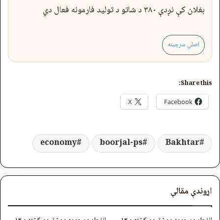
بغلان کې نږدې ۳۸۰ د شاتو د تولید فارمونه فعال دي
اصلي سرچینه
Share this:
X
Facebook
economy
boorjal-ps
Bakhtar
اړوندې مقالې