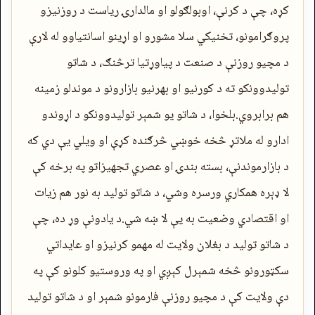
کړه، چې د کرنې، اوبولګولو او مالدارۍ ریاست د روزنیزو
پروګرامونو، تخنیکي سلا مشورو او اړینو اسانتیاوو له لارې
د مچیو روزنې د صنعت د پیاوړتیا ترڅنګ، د شاتو
تولیدوونکو ته د کورنیو او بهرنیو بازارونو د موندلو زمینه
هم برابروي.بلخوا، د شاتو یو شمېر تولیدوونکو د اړوندو
ادارو له ملاتړ څخه خوښي څرګنده کړې او ویلي یې دي که
د بازارموندنې، بسته‌ بندۍ او عصري تجهیزاتو په برخه کې
لا ډېره همکاري ورسره وشي، د شاتو تولید به نور هم زیات
او اقتصادي وضعیت به یې لا ښه شي.د یادونې وړ ده، چې
د شاتو تولید د بغلان ولایت له مهمو کرنیزو او عایداتي
سکټورونو څخه شمېرل کېږي او په وروستیو کلونو کې په
دې ولایت کې د مچیو روزنې فارمونو شمېر او د شاتو تولید