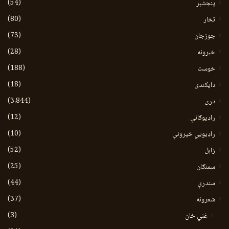
(54)
پنجشېر
(80)
تخار
(73)
جوزجان
(28)
خبرونه
(188)
خوست
(18)
دایکندی
(3،844)
دری
(12)
راډیوګانې
(10)
راډیويي خپرونې
(52)
زابل
(25)
سمنګان
(44)
سندرې
(37)
شعرونه
(3)
غني خان