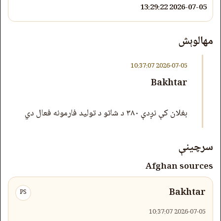
2026-07-05 13:29:22
مهالوېش
2026-07-05 10:37:07
Bakhtar
بغلان کې نږدې ۳۸۰ د شاتو د تولید فارمونه فعال دي
سرچینې
Afghan sources
Bakhtar
PS
2026-07-05 10:37:07