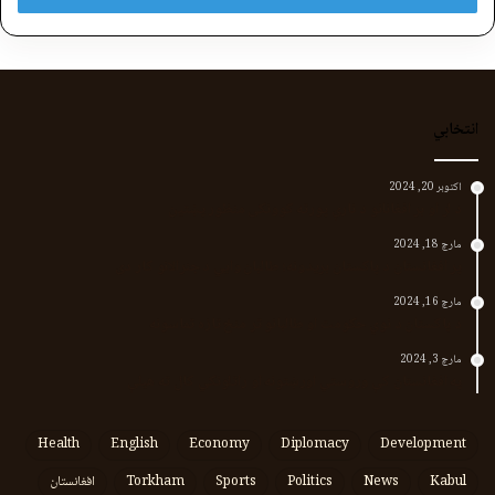
انتخابي
اکتوبر 20, 2024
د لر او بر افغانانو د نارې پورته کوونکی منظور پښتین
مارچ 18, 2024
پر افغانستان د پاکستان بریدونه؛ طالبان وايي د جنرالانو کار دی
مارچ 16, 2024
د پاکستان د نوي حکومت او طالبانو تر منځ تازه تماسونه
مارچ 3, 2024
په افغانستان کې وروستي اورښتونه او راتلونکي کال ته هیلې
Health
English
Economy
Diplomacy
Development
Kabul
News
Politics
Sports
Torkham
افغانستان