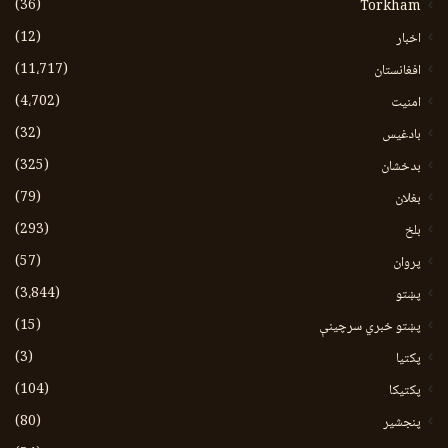
(36)
Torkham
(12)
اخبار
(11،717)
افغانستان
(4،702)
امنیت
(32)
بادغیس
(325)
بدخشان
(79)
بغلان
(293)
بلخ
(57)
پروان
(3،844)
پښتو
(15)
پښتو خبري سرچينې
(3)
پکتيا
(104)
پکتیکا
(80)
پنجشیر