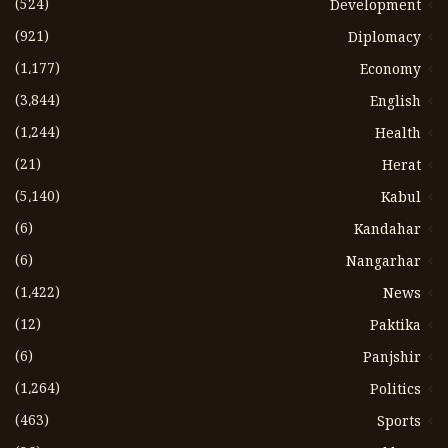
(524)
Development
(921)
Diplomacy
(1،177)
Economy
(3،844)
English
(1،244)
Health
(21)
Herat
(5،140)
Kabul
(6)
Kandahar
(6)
Nangarhar
(1،422)
News
(12)
Paktika
(6)
Panjshir
(1،264)
Politics
(463)
Sports