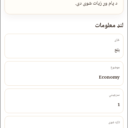
د پام وړ زیات شوی دی.
لنډ معلومات
ځای
بلخ
موضوع
Economy
سرچینې
1
تازه شوی