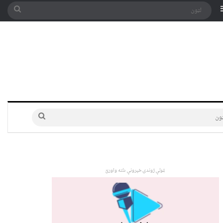
په توری
Sidebar
لټون
لټون
ټولې ژوندۍ خپرونې دلته واورئ