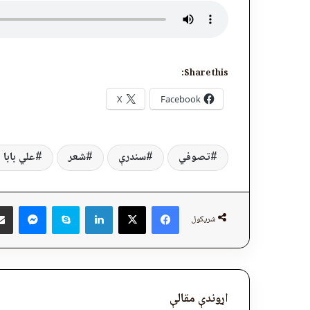
Share this:
X
Facebook
تصوفي
سندرې
شعر
علي بابا 
ger
Skype
LinkedIn
Facebook
X
شریکول
اړوندې مقالې