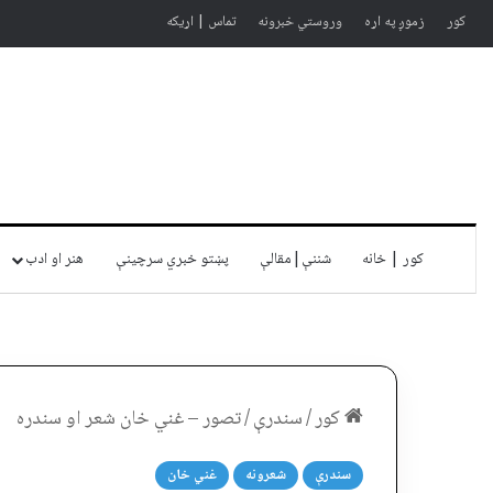
کور
زموږ په اړه
وروستي خبرونه
تماس | اړیکه
کور | خانه
شننې|مقالې
پښتو خبري سرچينې
هنر او ادب
کور
/
سندرې
/
تصور – غني خان شعر او سندره
سندرې
شعرونه
غني خان