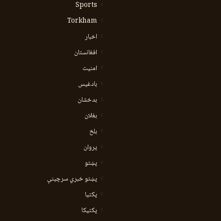
Sports
Torkham
اخبار
افغانستان
امنیت
بادغیس
بدخشان
بغلان
بلخ
پروان
پښتو
پښتو خبري سرچينې
پکتيا
پکتیکا