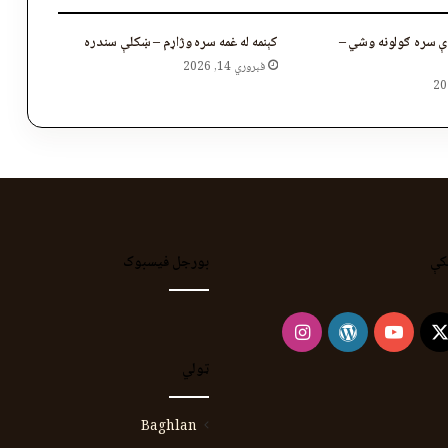
دې سره ګولونه وشي –
کېنمه له غمه سره وژاړم – ښکلې سندره
فبروري 14, 2026
کې
بورجل فیسبوک
Instagram
WordPress
YouTube
Faceb
X
ټولي
Baghlan