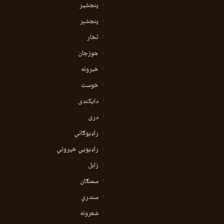
پنجشیر
پنجشېر
تخار
جوزجان
خبرونه
خوست
دایکندی
دری
راډیوګانې
راډیويي خپرونې
زابل
سمنګان
سندرې
شعرونه