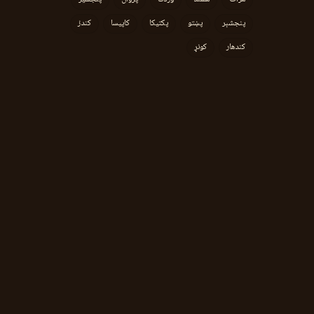
پنجشېر
پښتو
پکتیکا
کاپیسا
کندز
کندهار
کونړ