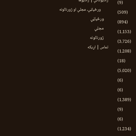
رادیوګانې | رادیوها
(9)
ورځپاڼې، مجلې او ژورنالونه
(509)
ورځپاڼې
(894)
مجلې
(1،153)
ژورنالونه
(3،726)
تماس | اړیکه
(1،208)
(18)
(5،020)
(6)
(6)
(1،389)
(9)
(6)
(1،234)