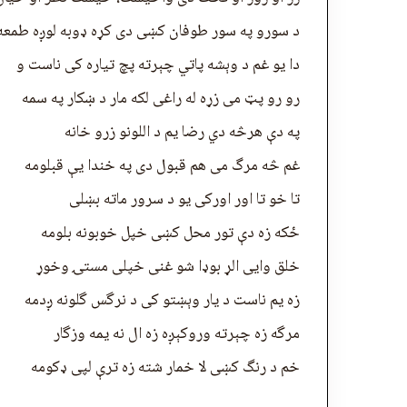
د سورو په سور طوفان کښی دی کړه ډوبه لوږه طمعه
دا یو غم د وېشه پاتي چېرته پچ تیاره کی ناست و
رو رو پټ می زړه له راغی لکه مار د ښکار په سمه
په دې هرڅه دي رضا یم د اللونو زرو خانه
غم څه مرگ می هم قبول دی په خندا یې قبلومه
تا خو تا اور اورکی یو د سرور ماته بښلی
ځکه زه دې تور محل کښی خپل خوبونه بلومه
خلق وایی الړ بوډا شو غنی خپلی مستۍ وخوړ
زه یم ناست د یار وېښتو کی د نرگس گلونه ږدمه
مرگه زه چېرته وروکېږه زه ال نه یمه وزگار
خم د رنگ کښی لا خمار شته زه ترې لپی ډکومه