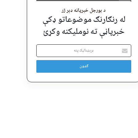
د بورجل خبرپاڼه ډېر ژر
له رنګارنګ موضوعاتو ډکې
خبرپاڼې ته نوملیکنه وکړئ
برېښنالیک
پته