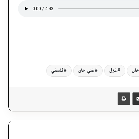
خان
غزل
غني خان
فلسفي
پر برېښنالیک یې شریک کړئ
Messen
چاپول