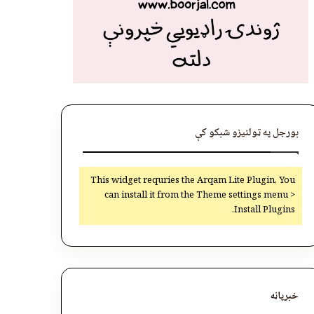
بورجل په ټولنیزو شبکو کې
This widget requries the Arqam Lite Plugin, You
can install it from the Theme settings menu >
Install Plugins.
خبرپاڼه