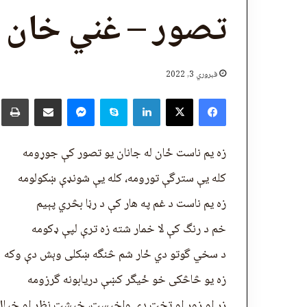
تصور – غني خان ش
فبروري 3, 2022
X
Facebook
LinkedIn
Skype
پر برېښنالیک یې شریک کړئ
Messenger
چ
زه یم ناست ځان له جانان یو تصور کې جوړومه
کله یې سترگې تورومه، کله یې شونډې ښکولومه
زه یم ناست د غم په هار کې د رڼا بڅري پېیم
خم د رنگ کې لا خمار شته زه ترې لپې ډکومه
د سخي گوتو دي ځار شم څنگه ښکلی وېش دې وکه
زه یو څاڅکی خو ځیگر کښې دریابونه گرزومه
زر او زور او تخت دی واخیست، خیشت نظر او خیال