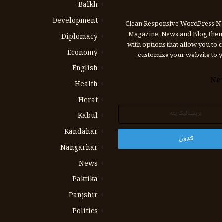
Balkh
Development
Clean Responsive WordPress N
Magazine, News and Blog the
Diplomacy
with options that allow you to 
Economy
customize your website to y
English
Ne
Health
Herat
Kabul
Kandahar
Nangarhar
News
Paktika
Panjshir
Politics