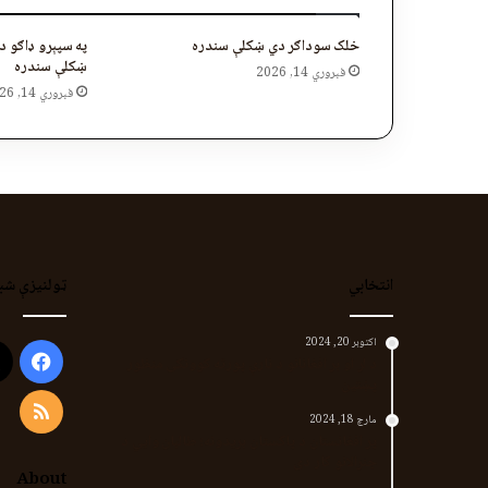
خلک سوداګر دي ښکلې سندره
په سپېرو ډاګو 
ښکلې سندره
فبروري 14, 2026
فبروري 14, 2026
انتخابي
ټولنیزې شب
اکتوبر 20, 2024
ook
د لر او بر افغانانو د نارې پورته کوونکی منظور
پښتین
RSS
مارچ 18, 2024
پر افغانستان د پاکستان بریدونه؛ طالبان وايي د
جنرالانو کار دی
About