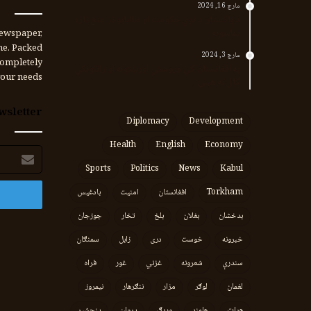
مارچ 16, 2024
د پاکستان د نوي حکومت او طالبانو تر منځ تازه
تماسونه
ewspaper,
me. Packed
مارچ 3, 2024
completely
په افغانستان کې وروستي اورښتونه او راتلونکي
our needs.
کال ته هیلې
wsletter
Diplomacy
Development
Health
English
Economy
برېښنالیک
پته
Sports
Politics
News
Kabul
Torkham
افغانستان
امنیت
بادغیس
بدخشان
بغلان
بلخ
تخار
جوزجان
خبرونه
خوست
دری
زابل
سمنګان
سندرې
شعرونه
غزني
غور
فراه
لغمان
لوګر
مزار
ننګرهار
نیمروز
هرات
هلمند
وردګ
پروان
پنجشیر