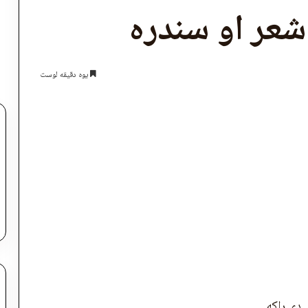
عر او سندره
یوه دقیقه لوست
اپول
 دې راکه