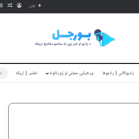
ننوتل
ناڅا
څارل
رادیوګانې | رادیوها
ورځپاڼې، مجلې او ژورنالونه
تماس | اړیکه