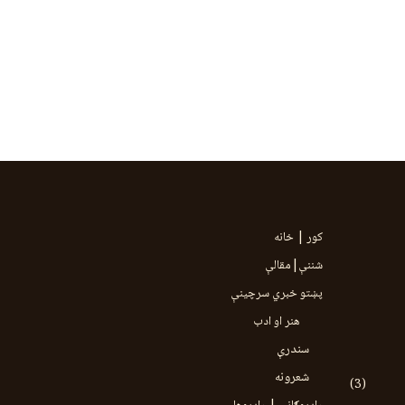
کور | خانه
شننې|مقالې
پښتو خبري سرچينې
هنر او ادب
سندرې
شعرونه
(3)