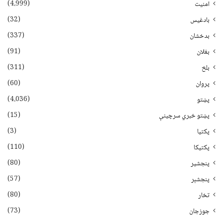
(4،999)
امنیت
(32)
بادغیس
(337)
بدخشان
(91)
بغلان
(311)
بلخ
(60)
پروان
(4،036)
پښتو
(15)
پښتو خبري سرچينې
(3)
پکتيا
(110)
پکتیکا
(80)
پنجشیر
(57)
پنجشېر
(80)
تخار
(73)
جوزجان