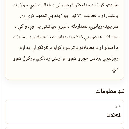
غوښتونکو ته د معاملاتو لارښوونې د فعالیت نوي جوازونه
وېشلي او د فعالیت ۷۱ نور جوازونه یې تمدید کړي دي.
سرچینه زیاتوي، همدارنګه د تېرې میاشتې په اوږدو کې د
معاملاتو لارښوونې ۲۰۸ متصدیانو ته د معاملاتو د وساطت
د اصولو او د معاملاتو د ترسره کولو د څرنګوالي په اړه
روزنیزې برنامې جوړې شوې او اړینې زده‌کړې ورکړل شوې
دي.
لنډ معلومات
ځای
Kabul