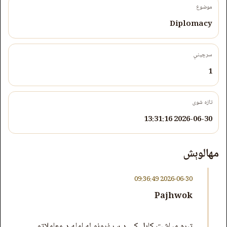
موضوع
Diplomacy
سرچینې
1
تازه شوی
2026-06-30 13:31:16
مهالوېش
2026-06-30 09:36:49
Pajhwok
تېره میاشت کابل کې د سرغړونو له امله د معاملاتو