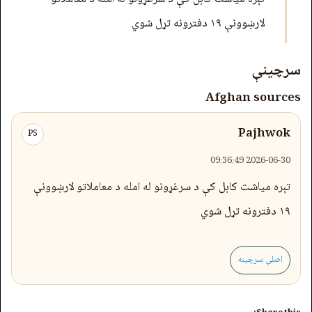
لارښوونې ۱۹ دفترونه تړل شوي
سرچینې
Afghan sources
Pajhwok
PS
2026-06-30 09:36:49
تېره میاشت کابل کې د سرغړونو له امله د معاملاتو لارښوونې
۱۹ دفترونه تړل شوي
اصلي سرچینه