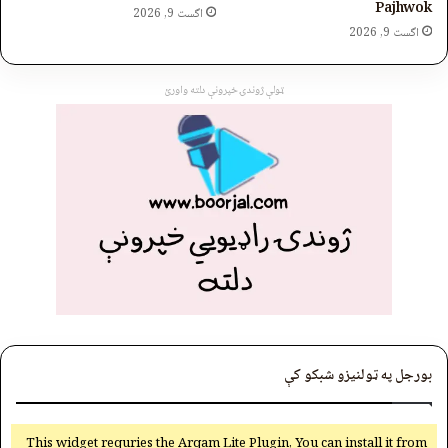
Pajhwok
اگست 9, 2026
اگست 9, 2026
ټولې ژوندۍ خپرونې دلته واورئ
بورجل په ټولنیزو شبکو کې
This widget requries the Arqam Lite Plugin, You can install it from