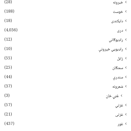
(28)
خبرونه
(188)
خوست
(18)
دایکندی
(4،036)
دری
(12)
راډیوګانې
(10)
راډیويي خپرونې
(55)
زابل
(25)
سمنګان
(44)
سندرې
(37)
شعرونه
(3)
غني خان
(57)
غزني
(21)
غزنی
(437)
غور