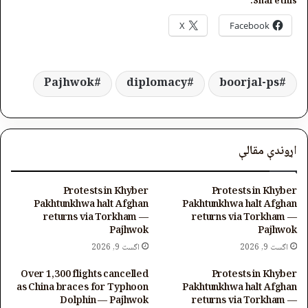
Share this:
X
Facebook
Pajhwok
diplomacy
boorjal-ps
اړوندې مقالې
Protests in Khyber
Protests in Khyber
Pakhtunkhwa halt Afghan
Pakhtunkhwa halt Afghan
returns via Torkham —
returns via Torkham —
Pajhwok
Pajhwok
اگست 9, 2026
اگست 9, 2026
Over 1,300 flights cancelled
Protests in Khyber
as China braces for Typhoon
Pakhtunkhwa halt Afghan
Dolphin — Pajhwok
returns via Torkham —