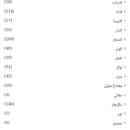
(18)
فاریاب
(214)
فراه
(27)
کاپیسا
(33)
کندز
(200)
کندهار
(40)
کونړ
(39)
لغمان
(91)
لوګر
(43)
مزار
(20)
مقاله|تحلیل
(3)
مقالې
(146)
ننګرهار
(5)
نور
(6)
نيمروز