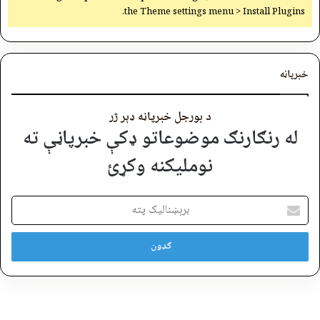
the Theme settings menu > Install Plugins.
خبرپاڼه
د بورجل خبرپاڼه ډېر ژر
له رنګارنګ موضوعاتو ډکې خبرپاڼې ته
نوملیکنه وکړئ
برېښنالیک
پته