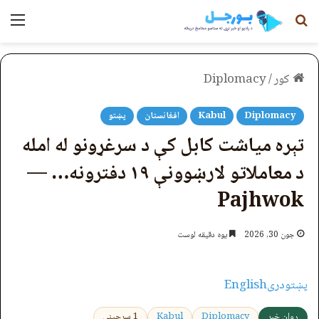
لټون
مېن
کور
/
Diplomacy
Diplomacy
Kabul
افغانستان
پښتو
تېره میاشت کابل کې د سرغړونو له امله
د معاملاتو لارښوونې ۱۹ دفترونه… —
Pajhwok
جون 30, 2026
یوه دقیقه لوست
پښتو
دری
English
روان خبر
Diplomacy
Kabul
1 سرچینې