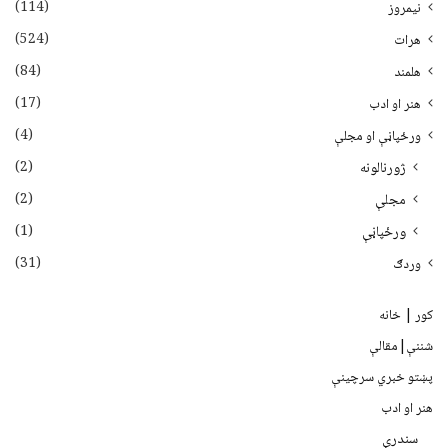
(114)
نیمروز
(524)
هرات
(84)
هلمند
(17)
هنر او ادب
(4)
ورځپاڼې او مجلې
(2)
ژورنالونه
(2)
مجلې
(1)
ورځپاڼې
(31)
وردګ
کور | خانه
شننې|مقالې
پښتو خبري سرچينې
هنر او ادب
سندرې