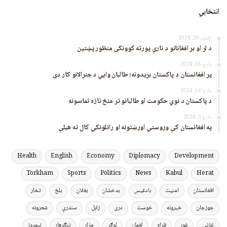
انتخابي
اکتوبر 20, 2024
د لر او بر افغانانو د نارې پورته کوونکی منظور پښتین
مارچ 18, 2024
پر افغانستان د پاکستان بریدونه؛ طالبان وايي د جنرالانو کار دی
مارچ 16, 2024
د پاکستان د نوي حکومت او طالبانو تر منځ تازه تماسونه
مارچ 3, 2024
په افغانستان کې وروستي اورښتونه او راتلونکي کال ته هیلې
Health
English
Economy
Diplomacy
Development
Torkham
Sports
Politics
News
Kabul
Herat
افغانستان
امنیت
بادغیس
بدخشان
بغلان
بلخ
تخار
جوزجان
خبرونه
خوست
دری
زابل
سندرې
شعرونه
غزني
غور
فراه
لغمان
لوګر
مزار
ننګرهار
نیمروز