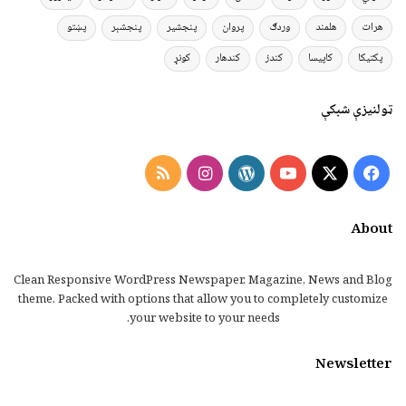
هرات
هلمند
وردګ
پروان
پنجشیر
پنجشېر
پښتو
پکتیکا
کاپیسا
کندز
کندهار
کونړ
ټولنیزې شبکې
Instagram
RSS
WordPress
YouTube
Facebook
X
About
Clean Responsive WordPress Newspaper, Magazine, News and Blog
theme. Packed with options that allow you to completely customize
your website to your needs.
Newsletter