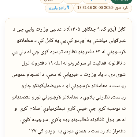
تازه شوی: 2026-06-30 13:31:16
🎙 راډیو واورئ
کابل (پژواک، ۹ چنګاښ ۱۴۰۵): د عدلیې وزارت وایي چې د
غبرګولي میاشتې په اوږدو کې یې په کابل کې د معاملاتو
لارښوونې له ۶۳ دفترونو نظارت ترسره کړی چې له ډلې یې
د ناقانونه فعالیت او سرغړونو له امله ۱۹ دفترونه تړل
شوي دي. د یاد وزارت د خبرپاڼې له مخې، د انسجام عمومي
ریاست د معاملاتو لارښوونې او د عریضه‌لیکونکو چارو
ریاست، نظارتي پلاوي د معاملاتو لارښوونې نورو متصدیانو
ته توصیه کړې چې خپلې کاري نیمګړتیاوې اصلاح کړي او
له هر ډول ناقانونه فعالیتونو ډډه وکړي. سرچینه کاږي،
دغه‌راز یاد ریاست د همدې مودې په اوږدو کې ۱۳۷