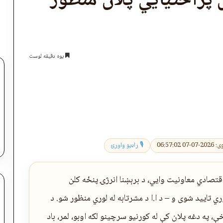
ن پراختیايي پلان منظور
یوه دقیقه لوست
اپول
0 06:57:02
🎙 راډیو واورئ
۱): د ریاست‌الوزراء اقتصادي معاونیت وایي، د برېښنا انرژۍ پنځه کلن
 تایید شوی و – د ا.ا د مشرتابه له لوري منظور شو. د
، په دغه پلان کې له کورنیو سرچینو لکه اوبو، لمر، باد