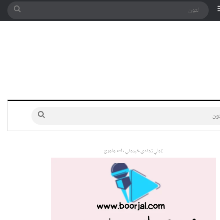
په توری
Sidebar
لټون
لټون
ټولې ژوندۍ خپرونې دلته واورئ