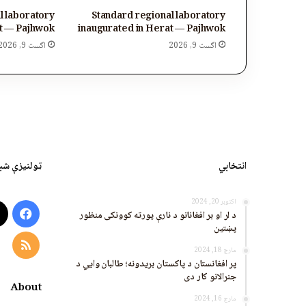
l laboratory
Standard regional laboratory
at — Pajhwok
inaugurated in Herat — Pajhwok
اگست 9, 2026
اگست 9, 2026
انتخابي
ټولنیزې شب
اکتوبر 20, 2024
ook
د لر او بر افغانانو د نارې پورته کوونکی منظور
پښتین
RSS
مارچ 18, 2024
پر افغانستان د پاکستان بریدونه؛ طالبان وايي د
جنرالانو کار دی
About
مارچ 16, 2024