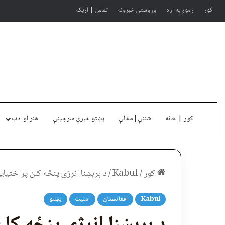
کور
زموږ په اړه
وروستي خبرونه
تماس | اړیکه
کور | خانه
شننې|مقالې
پښتو خبري سرچينې
هنر او ادب
کور
/
Kabul
/
د برېښنا انرژۍ پنځه کلن پراختیايي پ
Kabul
افغانستان
امنیت
پښتو