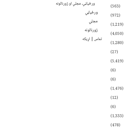
ورځپاڼې، مجلې او ژورنالونه
(563)
ورځپاڼې
(972)
مجلې
(1،219)
ژورنالونه
(4،050)
تماس | اړیکه
(1،280)
(27)
(5،419)
(6)
(6)
(1،476)
(12)
(6)
(1،333)
(478)