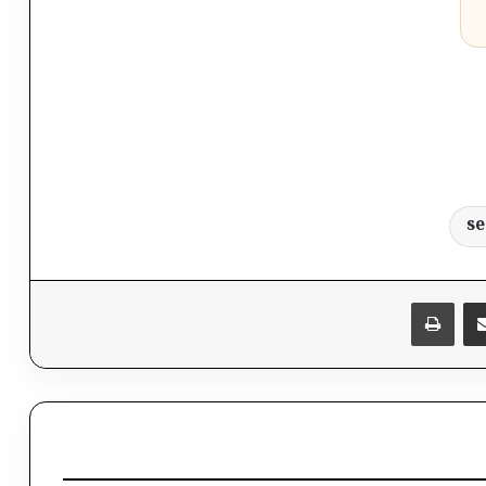
se
پر برېښنالیک یې شریک کړئ
Messen
چاپول