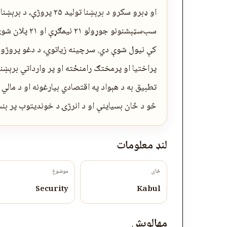
کې نیول شوې دي. سرچینه زیاتوي، د دغو پروژو د
پراختیا او پرمختګ رامنځته او پر وارداتي برېښنا
تطبیق به د هېواد په اقتصادي بیارغونه او د مالي
څو د ځان بسیاینې او د انرژۍ د خوندیتوب پر ب
لنډ معلومات
ځای
موضوع
Security
Kabul
مهالوېش