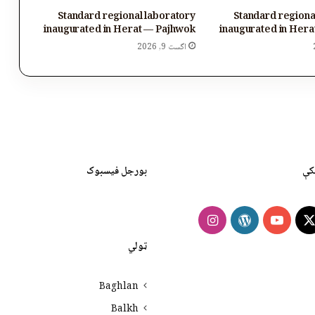
Standard regional laboratory
Standard regiona
inaugurated in Herat — Pajhwok
inaugurated in Her
اگست 9, 2026
کې
بورجل فیسبوک
Instagram
WordPress
YouTube
Faceb
X
ټولي
Baghlan
Balkh