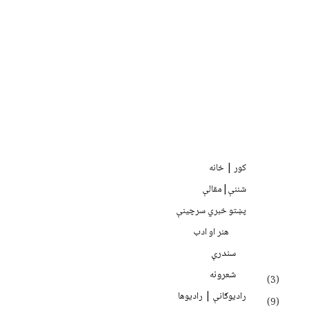
کور | خانه
شننې|مقالې
پښتو خبري سرچينې
هنر او ادب
سندرې
شعرونه
(3)
رادیوګانې | رادیوها
(9)