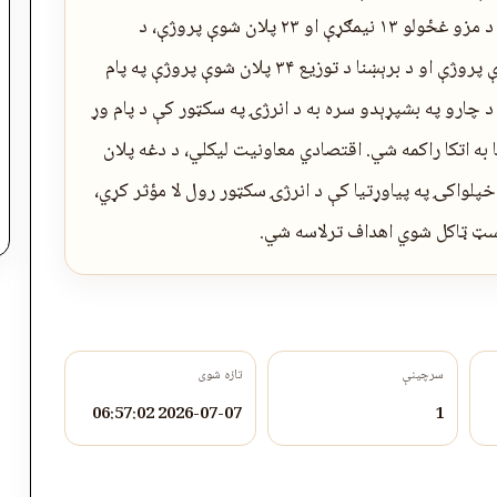
او ډبرو سکرو د برېښنا تولید ۲۵ پروژې، د برېښنا د مزو غځولو ۱۳ نیمګړې او ۲۳ پلان شوې پروژې، د
سب‌سټېشنونو جوړولو ۲۱ نیمګړې او ۲۱ پلان شوې پروژې او د برېښنا د توزیع ۳۴ پلان شوې پروژې په پام
 چارو په بشپړېدو سره به د انرژۍ په سکټور کې د پام وړ
 به اتکا راکمه شي. اقتصادي معاونیت لیکلي، د دغه پلان
 خپلواکۍ په پياوړتیا کې د انرژۍ سکټور رول لا مؤثر کړي،
نسټ ټاکل شوي اهداف ترلاسه شي.
سرچینې
تازه شوی
2026-07-07 06:57:02
1