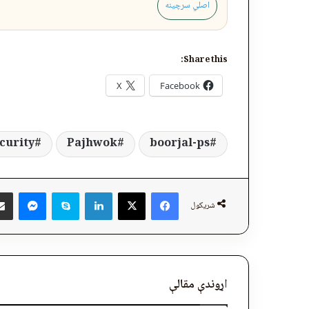
اصلي سرچینه
Share this:
X
Facebook
curity
Pajhwok
boorjal-ps
ger
Skype
LinkedIn
Facebook
X
شریکول
اړوندې مقالې