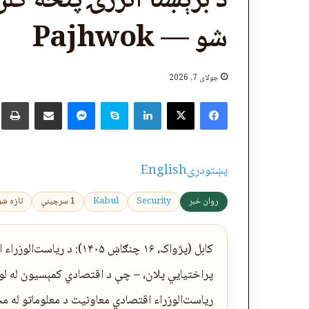
د برېښنا انرژۍ پنځه کل
شو — Pajhwok
جولای 7, 2026
X
Facebook
LinkedIn
Skype
پر برېښنالیک یې شریک کړئ
Messenger
چ
پښتو
دری
English
روان خبر
Security
Kabul
1 سرچینې
تازه شوی: 2026-07-7
کابل (پژواک، ۱۶ چنګاښ ۴۰۵
پراختیايي پلان، – چې د اقتصادي کمېسیون له لوري
ریاست‌الوزراء اقتصادي معاونیت د معلوماتو له مخې