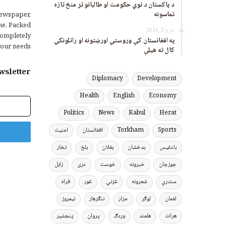
د پاکستان د نوي حکومت او طالبانو تر منځ تازه
تماسونه
ewspaper,
me. Packed
مارچ 3, 2024
completely
په افغانستان کې وروستي اورښتونه او راتلونکي
our needs.
کال ته هیلې
wsletter
Diplomacy
Development
Health
English
Economy
برېښنالیک
پته
Politics
News
Kabul
Herat
Sports
Torkham
افغانستان
امنیت
بادغیس
بدخشان
بغلان
بلخ
تخار
جوزجان
خبرونه
خوست
دری
زابل
سندرې
شعرونه
غزني
غور
فراه
لغمان
لوګر
مزار
ننګرهار
نیمروز
هرات
هلمند
وردګ
پروان
پنجشیر