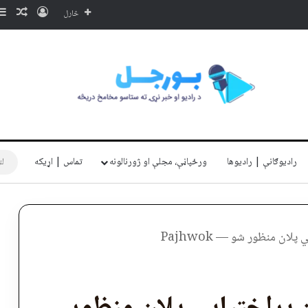
ننوتل
ناڅا
څارل
رادیوګانې | رادیوها
ورځپاڼې، مجلې او ژورنالونه
تماس | اړیکه
لان منظور شو — Pajhwok