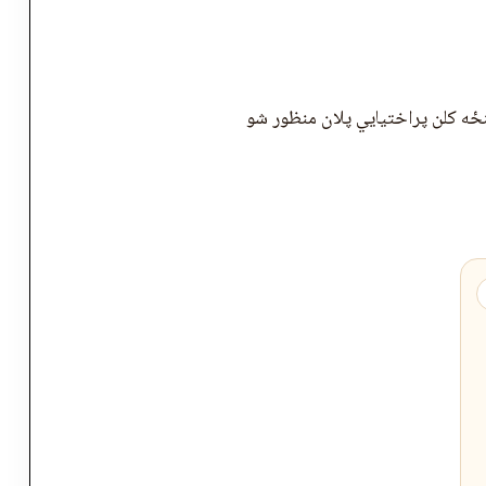
نځه کلن پراختیايي پلان منظور شو