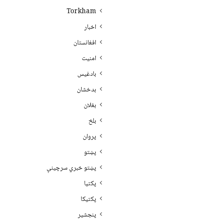
Torkham
اخبار
افغانستان
امنیت
بادغیس
بدخشان
بغلان
بلخ
پروان
پښتو
پښتو خبري سرچينې
پکتيا
پکتیکا
پنجشیر