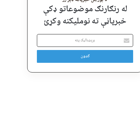
له رنګارنګ موضوعاتو ډکې
خبرپاڼې ته نوملیکنه وکړئ
برېښنالیک
پته