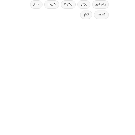
پنجشېر
پښتو
پکتیکا
کاپیسا
کندز
کندهار
کونړ