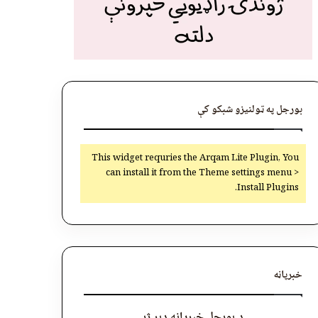
بورجل په ټولنیزو شبکو کې
This widget requries the Arqam Lite Plugin, You
can install it from the Theme settings menu >
Install Plugins.
خبرپاڼه
د بورجل خبرپاڼه ډېر ژر