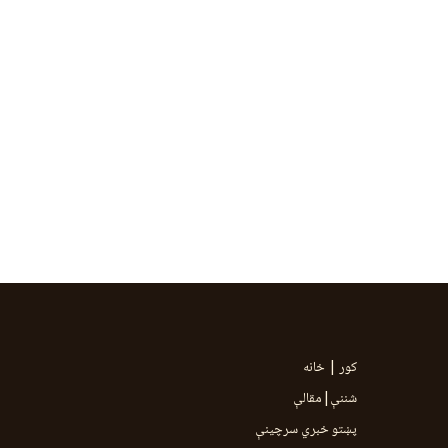
کور | خانه
شننې|مقالې
پښتو خبري سرچينې