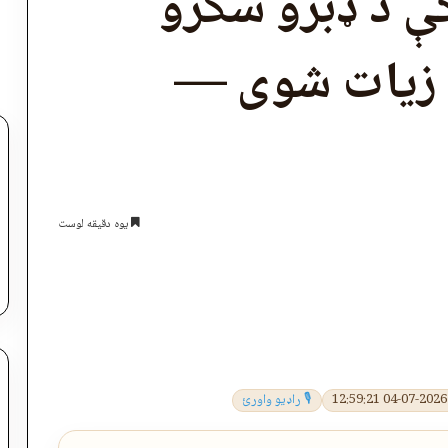
ې د ډبرو سکرو
 ۵۰ سلنه زیات شوی —
یوه دقیقه لوست
اپول
🎙 راډیو واورئ