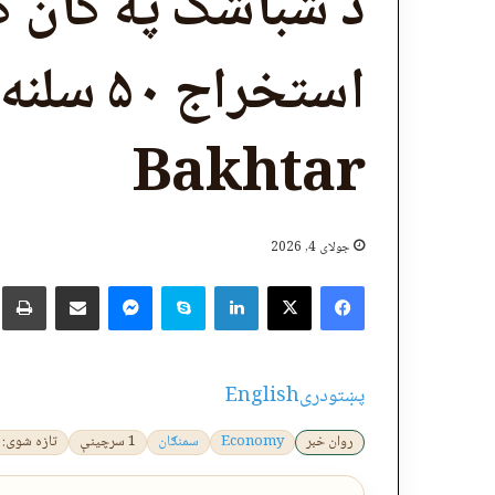
د شباشک په کان ک
استخراج
Bakhtar
جولای 4, 2026
X
Facebook
LinkedIn
Skype
پر برېښنالیک یې شریک کړئ
Messenger
چ
پښتو
دری
English
روان خبر
Economy
سمنګان
1 سرچینې
تازه شوی: 2026-07-04 12:59:21