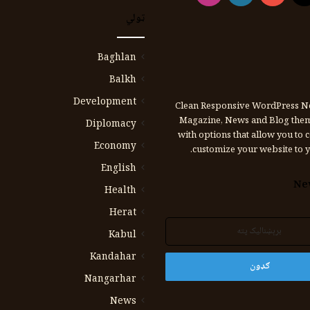
ټولي
Baghlan
Balkh
Development
Clean Responsive WordPress N
Magazine, News and Blog the
Diplomacy
with options that allow you to 
Economy
customize your website to y
English
Ne
Health
Herat
Kabul
Kandahar
Nangarhar
News