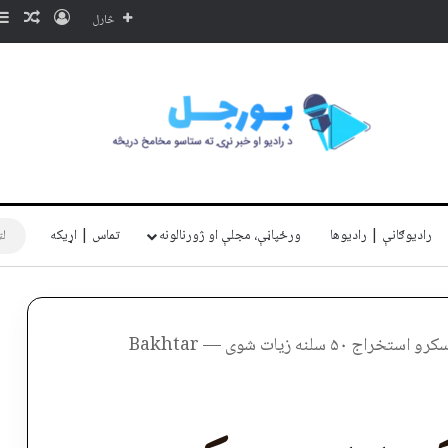
ننوتل
ناڅا
څارل
رادیوګانې | رادیوها
ورځپاڼې، مجلې او ژورنالونه
تماس | اړیکه
لنه زیات شوی — Bakhtar