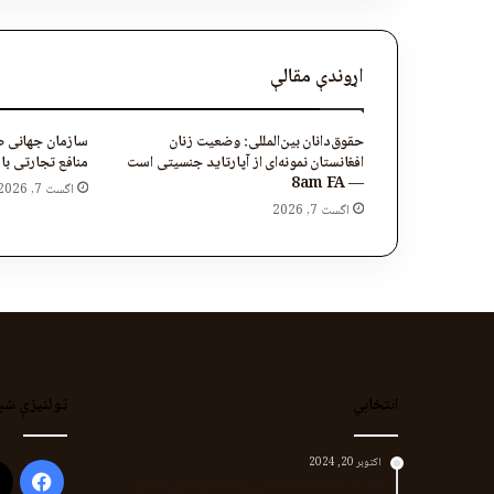
اړوندې مقالې
حقوق‌دانان بین‌المللی: وضعیت زنان
سازمان جهانی صح
افغانستان نمونه‌ای از آپارتاید جنسیتی است
منافع تجارتی باشند
— 8am FA
اگست 7, 2026
اگست 7, 2026
انتخابي
ټولنیزې شب
اکتوبر 20, 2024
ook
د لر او بر افغانانو د نارې پورته کوونکی منظور