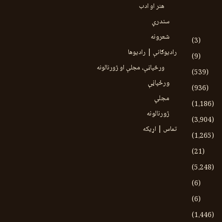
هنر او ادب
سندرې
شعرونه
(3)
رادیوګانې | رادیوها
(9)
ورځپاڼې، مجلې او ژورنالونه
(539)
ورځپاڼې
(936)
مجلې
(1،186)
ژورنالونه
(3،904)
تماس | اړیکه
(1،265)
(21)
(5،248)
(6)
(6)
(1،446)