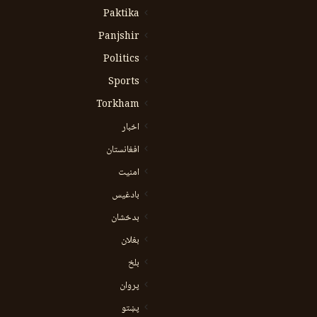
Paktika
Panjshir
Politics
Sports
Torkham
اخبار
افغانستان
امنیت
بادغیس
بدخشان
بغلان
بلخ
پروان
پښتو