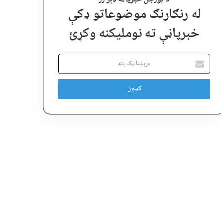
له رنګارنګ موضوعاتو ډکې
خبرپاڼې ته نوملیکنه وکړئ
برېښنالیک
پته