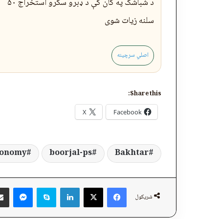
د شباشک په کان کې د ډبرو سکرو استخراج ۵۰
سلنه زیات شوی
اصلي سرچینه
Share this:
X
Facebook
conomy
boorjal-ps
Bakhtar
ger
Skype
LinkedIn
Facebook
X
شریکول