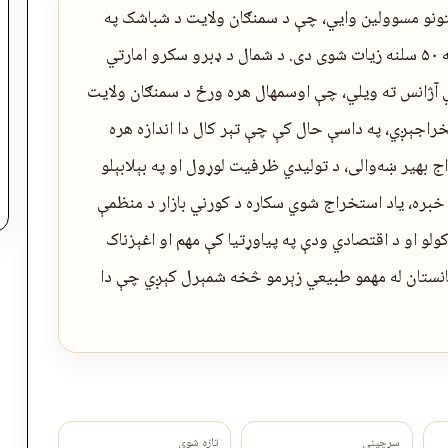
 شرکتونو مسوولین وایي، چې د سمنګان ولایت د شباشک په
کان کې د ډبرو سکرو استخراج د تېر کال په پرتله ۵۰ سلنه زیات شوی دی. د شمال د ډبرو سکرو امارتي
 آژانس ته ویلي، چې اوسمهال هره ورځ د سمنګان ولایت
د ډبرو سکاره استخراجېږي، په داسې حال کې چې تېر کال دا اندازه هره
ستخراج بهیر ښه‌والی، د تولیدي ظرفیت لوړول او په بېلابېلو
بره، یاد استخراج شوي سکاره د کورني بازار د منظمې
کولو او د اقتصادي ودې په پیاوړتیا کې مهم او اغېزناک
غانستان له مهمو طبیعي زېرمو څخه شمېرل کېږي چې دا
سرچینې
تازه شوی