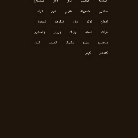
خبرونه
خوست
دری
زابل
سمنګان
سندرې
شعرونه
غزني
غور
فراه
لغمان
لوګر
مزار
ننګرهار
نیمروز
هرات
هلمند
وردګ
پروان
پنجشیر
پنجشېر
پښتو
پکتیکا
کاپیسا
کندز
کندهار
کونړ