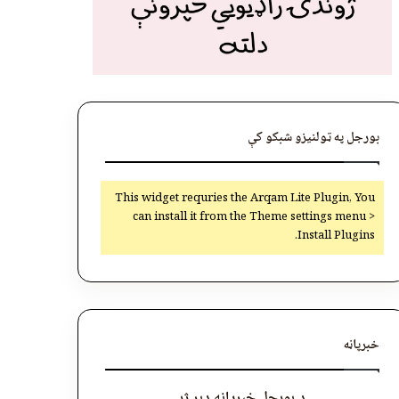
بورجل په ټولنیزو شبکو کې
This widget requries the Arqam Lite Plugin, You
can install it from the Theme settings menu >
Install Plugins.
خبرپاڼه
د بورجل خبرپاڼه ډېر ژر