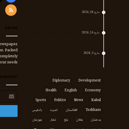
پښتین
RSS
مارچ 18, 2024
پر افغانستان د پاکستان بریدونه؛ طالبان وايي د
جنرالانو کار دی
About
مارچ 16, 2024
د پاکستان د نوي حکومت او طالبانو تر منځ تازه
تماسونه
ewspaper,
me. Packed
مارچ 3, 2024
completely
په افغانستان کې وروستي اورښتونه او راتلونکي
our needs.
کال ته هیلې
wsletter
Diplomacy
Development
Health
English
Economy
برېښنالیک
پته
Sports
Politics
News
Kabul
Torkham
افغانستان
امنیت
بادغیس
بدخشان
بغلان
بلخ
تخار
جوزجان