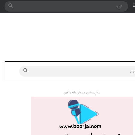
په توری
Sidebar
لټون
لټون
ټولې ژوندۍ خپرونې دلته واورئ