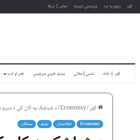
کور
زموږ په اړه
وروستي خبرونه
تماس | اړیکه
کور | خانه
شننې|مقالې
پښتو خبري سرچينې
هنر او ادب
کور
/
Economy
/
د شباشک په کان کې د ډبرو سکرو استخراج ۵۰ س
Economy
افغانستان
پښتو
سمنګان