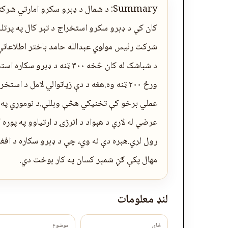
Summary: د شمال د ډبرو سکرو امارتي
شرکت رئیس مولوي عبدالله حامد باختر اطلاعاتي
د شباشک له کان څخه ۳۰۰ ټنه 
ورځ ۲۰۰ ټنه وه.هغه د دې زیاتوالي لامل د ا
عملي برخو کې تخنیکي هڅې وبللې.د نوموړي په خ
عرضې له لارې د هېواد د انرژۍ د اړتیاوو په پوره 
رول لري.هېره دې نه وي، چې د ډبرو سکاره د اف
مهال پکې ګڼ شمېر کسان په کار بوخت دي.
لنډ معلومات
ځای
موضوع