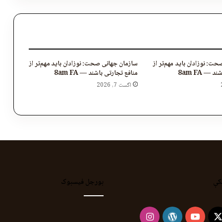
ت: نوزادان باید مهم‌تر از
سازمان جهانی صحت: نوزادان باید مهم‌تر از
 — 8am FA
منافع تجارتی باشند — 8am FA
اگست 7, 2026
کې
بورجل فیسبوک
Instagram
WordPress
YouTube
Faceb
X