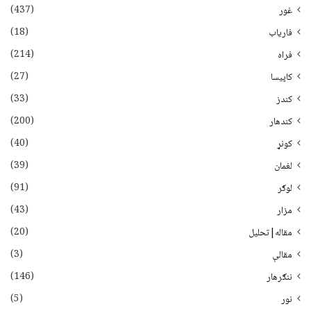
(437)
غور
(18)
فاریاب
(214)
فراه
(27)
کاپیسا
(33)
کندز
(200)
کندهار
(40)
کونړ
(39)
لغمان
(91)
لوګر
(43)
مزار
(20)
مقاله|تحلیل
(3)
مقالې
(146)
ننګرهار
(5)
نور