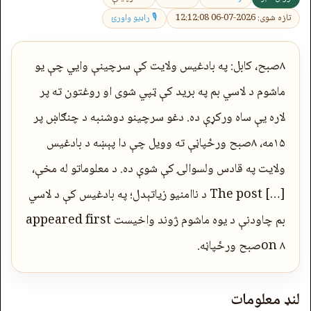
تازه شوی: 2026-07-06 12:12:08
🎙 راډیو واورئ
۸صبح، کابل: په بادغیس ولایت کې سرچینې وايي چې یو
ماشوم د لاسي بم په برید کې ټپي شوی او روغتون ته پر
لاره یې ساه ورکړې ده. دغو سرچینو دوشنبه د چنګاښ پر
۱۵مه، ۸صبح ورځپاڼې ته وویل چې دا پېښه د بادغیس
ولایت په قادس ولسوالۍ کې شوې ده. د معلوماتو له مخې،
[…] The post د ناامنیو زیاتېدل؛ په بادغیس کې د لاسي
بم چاودنې د یوه ماشوم ژوند واخیست appeared first
on ۸صبح ورځپاڼه.
لنډ معلومات