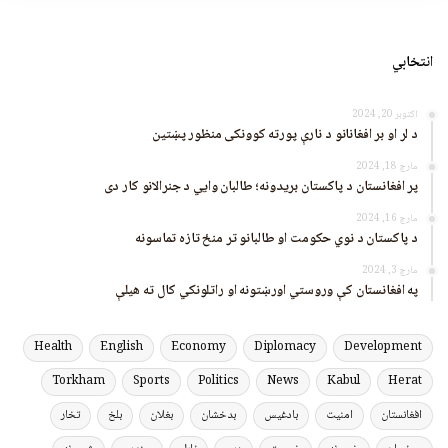
انتخابي
اکتوبر 20, 2024
د لر او بر افغانانو د نارې پورته کوونکی منظور پښتین
مارچ 18, 2024
پر افغانستان د پاکستان بریدونه؛ طالبان وايي د جنرالانو کار دی
مارچ 16, 2024
د پاکستان د نوي حکومت او طالبانو تر منځ تازه تماسونه
مارچ 3, 2024
په افغانستان کې وروستي اورښتونه او راتلونکي کال ته هیلې
Health
English
Economy
Diplomacy
Development
Torkham
Sports
Politics
News
Kabul
Herat
افغانستان
امنیت
بادغیس
بدخشان
بغلان
بلخ
تخار