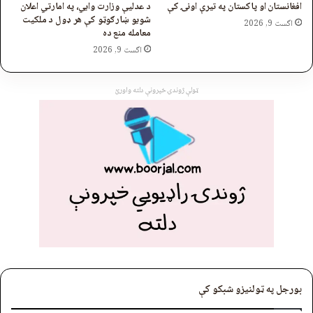
افغانستان او پاکستان په تیرې اونۍ کې
د عدلیې وزارت وایي، په امارتي اعلان
شویو ښارګوټو کې هر ډول د ملکیت
اگست 9, 2026
معامله منع ده
اگست 9, 2026
ټولې ژوندۍ خپرونې دلته واورئ
بورجل په ټولنیزو شبکو کې