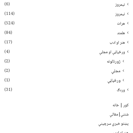
(6)
نيمروز
(114)
نیمروز
(524)
هرات
(84)
هلمند
(17)
هنر او ادب
(4)
ورځپاڼې او مجلې
(2)
ژورنالونه
(2)
مجلې
(1)
ورځپاڼې
(31)
وردګ
کور | خانه
شننې|مقالې
پښتو خبري سرچينې
هنر او ادب