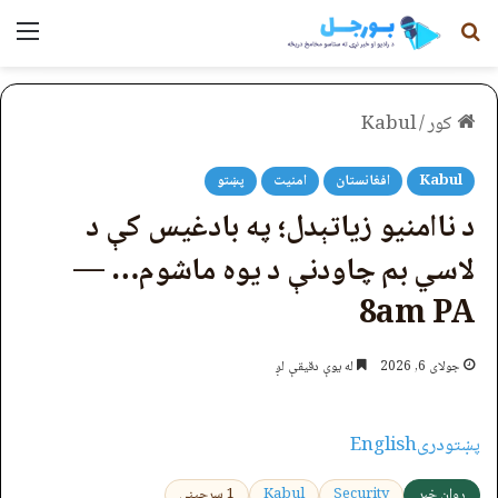
لټون
مېن
کور
/
Kabul
Kabul
افغانستان
امنیت
پښتو
د ناامنیو زیاتېدل؛ په بادغیس کې د
لاسي بم چاودنې د یوه ماشوم… —
8am PA
جولای 6, 2026
له یوې دقیقې لږ
پښتو
دری
English
روان خبر
Security
Kabul
1 سرچینې