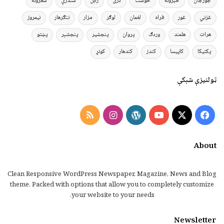
جوزجان
خبرونه
خوست
دری
زابل
سندرې
شعرونه
غزني
غور
فراه
لغمان
لوګر
مزار
ننګرهار
نیمروز
هرات
هلمند
وردګ
پروان
پنجشیر
پنجشېر
پښتو
پکتیکا
کاپیسا
کندز
کندهار
کونړ
ټولنیزې شبکې
Instagram
RSS
WordPress
YouTube
Facebook
X
About
Clean Responsive WordPress Newspaper, Magazine, News and Blog
theme. Packed with options that allow you to completely customize
your website to your needs.
Newsletter