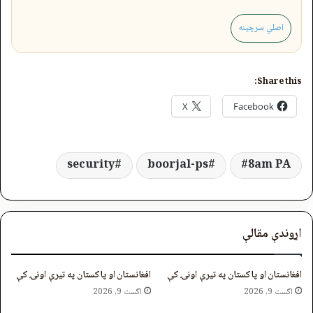
اصلي سرچینه
Share this:
X
Facebook
security
boorjal-ps
8am PA
اړوندې مقالې
افغانستان او پاکستان په تیرې اونۍ کې
افغانستان او پاکستان په تیرې اونۍ کې
اگست 9, 2026
اگست 9, 2026