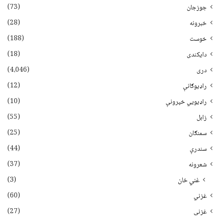
(73)
جوزجان
(28)
خبرونه
(188)
خوست
(18)
دایکندی
(4،046)
دری
(12)
راډیوګانې
(10)
راډیويي خپرونې
(55)
زابل
(25)
سمنګان
(44)
سندرې
(37)
شعرونه
(3)
غني خان
(60)
غزني
(27)
غزنی