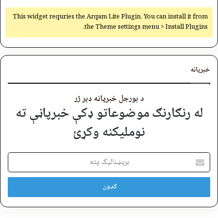
This widget requries the Arqam Lite Plugin, You can install it from
the Theme settings menu > Install Plugins.
خبرپاڼه
د بورجل خبرپاڼه ډېر ژر
له رنګارنګ موضوعاتو ډکې خبرپاڼې ته
نوملیکنه وکړئ
برېښنالیک
پته