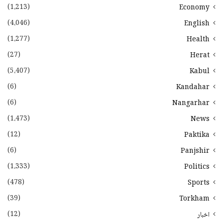
(1،213)
Economy
(4،046)
English
(1،277)
Health
(27)
Herat
(5،407)
Kabul
(6)
Kandahar
(6)
Nangarhar
(1،473)
News
(12)
Paktika
(6)
Panjshir
(1،333)
Politics
(478)
Sports
(39)
Torkham
(12)
اخبار