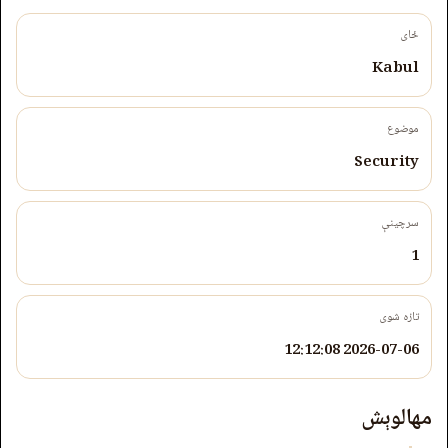
ځای
Kabul
موضوع
Security
سرچینې
1
تازه شوی
2026-07-06 12:12:08
مهالوېش