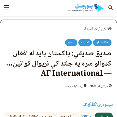
لټون
مېن
کور
/
افغانستان
افغانستان
امنیت
پښتو
صدیق صدیقي: پاکستان باید له افغان
کډوالو سره په چلند کې نړیوال قوانین…
— AF International
جولای 3, 2026
یوه دقیقه لوست
پښتو
دری
English
روان خبر
Security
1 سرچینې
تازه شوی: 2026-07-03 00:04:14