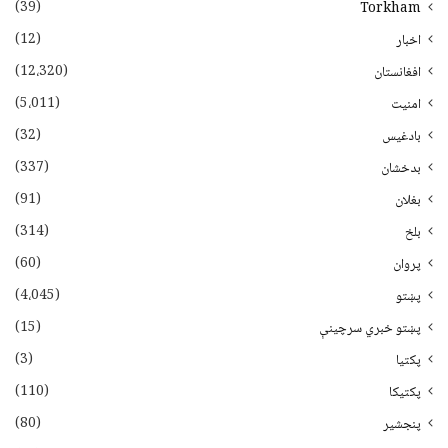
(39)
Torkham
(12)
اخبار
(12،320)
افغانستان
(5،011)
امنیت
(32)
بادغیس
(337)
بدخشان
(91)
بغلان
(314)
بلخ
(60)
پروان
(4،045)
پښتو
(15)
پښتو خبري سرچينې
(3)
پکتيا
(110)
پکتیکا
(80)
پنجشیر