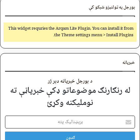
بورجل په ټولنیزو شبکو کې
This widget requries the Arqam Lite Plugin, You can install it from
the Theme settings menu > Install Plugins.
خبرپاڼه
د بورجل خبرپاڼه ډېر ژر
له رنګارنګ موضوعاتو ډکې خبرپاڼې ته
نوملیکنه وکړئ
برېښنالیک
پته