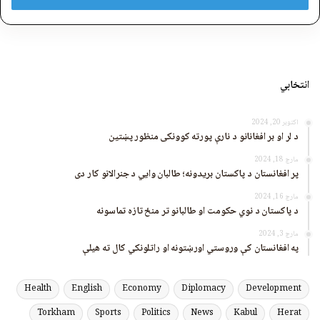
انتخابي
اکتوبر 20, 2024
د لر او بر افغانانو د نارې پورته کوونکی منظور پښتین
مارچ 18, 2024
پر افغانستان د پاکستان بریدونه؛ طالبان وايي د جنرالانو کار دی
مارچ 16, 2024
د پاکستان د نوي حکومت او طالبانو تر منځ تازه تماسونه
مارچ 3, 2024
په افغانستان کې وروستي اورښتونه او راتلونکي کال ته هیلې
Health
English
Economy
Diplomacy
Development
Torkham
Sports
Politics
News
Kabul
Herat