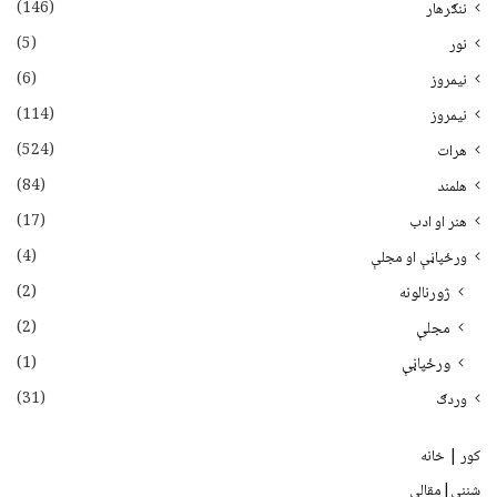
(146)
ننګرهار
(5)
نور
(6)
نيمروز
(114)
نیمروز
(524)
هرات
(84)
هلمند
(17)
هنر او ادب
(4)
ورځپاڼې او مجلې
(2)
ژورنالونه
(2)
مجلې
(1)
ورځپاڼې
(31)
وردګ
کور | خانه
شننې|مقالې