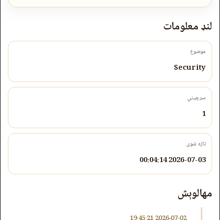
لنډ معلومات
موضوع
Security
سرچینې
1
تازه شوی
2026-07-03 00:04:14
مهالوېش
2026-07-02 19:45:21