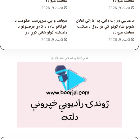
معامله منع ده
معامله منع ده
اگست 9, 2026
اگست 9, 2026
د عدلیې وزارت وایي، په امارتي اعلان
مجاهد وایي، سرپرست حکومت د
شویو ښارګوټو کې هر ډول د ملکیت
ځوانانو لپاره د کاري فرصتونو د
معامله منع ده
رامنځته کولو هڅې کړې دي
اگست 9, 2026
اگست 9, 2026
ټولې ژوندۍ خپرونې دلته واورئ