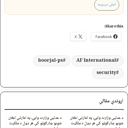
اصلي سرچینه
Share this:
X
Facebook
boorjal-ps
AF International
security
اړوندې مقالې
د عدلیې وزارت وایي، په امارتي اعلان
د عدلیې وزارت وایي، په امارتي اعلان
شویو ښارګوټو کې هر ډول د ملکیت
شویو ښارګوټو کې هر ډول د ملکیت