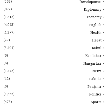
(563)
Development
(972)
Diplomacy
(1،213)
Economy
(4،045)
English
(1،277)
Health
(27)
Herat
(5،404)
Kabul
(6)
Kandahar
(6)
Nangarhar
(1،473)
News
(12)
Paktika
(6)
Panjshir
(1،333)
Politics
(478)
Sports