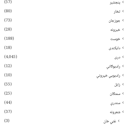
(57)
پنجشېر
(80)
تخار
(73)
جوزجان
(28)
خبرونه
(188)
خوست
(18)
دایکندی
(4،045)
دری
(12)
راډیوګانې
(10)
راډیويي خپرونې
(55)
زابل
(25)
سمنګان
(44)
سندرې
(37)
شعرونه
(3)
غني خان