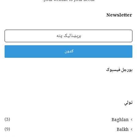
Newsletter
برېښنالیک
پته
بورجل فیسبوک
ټولي
(3)
Baghlan
(9)
Balkh