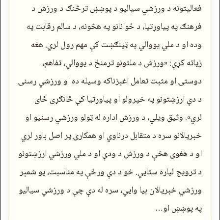
فعالیتونه د ورزشي سیالیو د پوښښ ترڅنګ د ورزش د
فرهنګ په پیاوړتیا، د ځوانانو په هڅونه، د سالم رقابت په
وده او د ملي یووالي په ټینګښت کې مهم رول لري. هغه
زیاته کړې: «ورزش د ملتونو ترمنځ د یووالي، تفاهم،
دوستۍ او مثبت تعامل اغېزناکه وسیله ده او ورزشي رسنۍ
د دې ارزښتونو په خپرولو او پیاوړتیا کې ځانګړی ځای
لري». وثیق ویلي، د ورزش اداره له ټولو ورزشي رسنیو او
خبریالانو سره د متقابل درناوي او همکارۍ پر اصل باور لري
او د هغوی هڅې د ورزش د ودې او د ملي ورزشي ارزښتونو
د ترویج لپاره ستایي. خو د دې ورځې په مناسبت، یو شمېر
ورزشي خبریالان بیا وايي، سره له دې چې د ورزشي سیالیو
په پوښښ او…