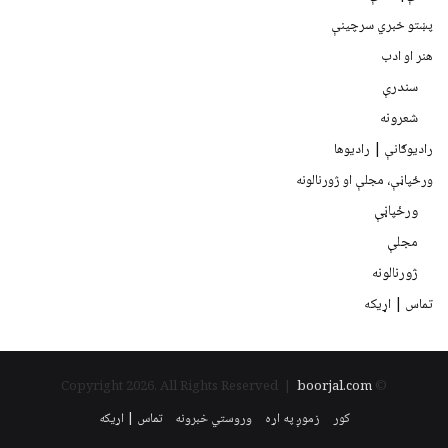
پښتو خبري سرچينې
هنر او ادب
سندرې
شعرونه
رادیوګانې | رادیوها
ورځپاڼې، مجلې او ژورنالونه
ورځپاڼې
مجلې
ژورنالونه
تماس | اړیکه
boorjal.com
© Copyright 2026, All Rights Reserved |
کور
زموږ په اړه
وروستي خبرونه
تماس | اړیکه