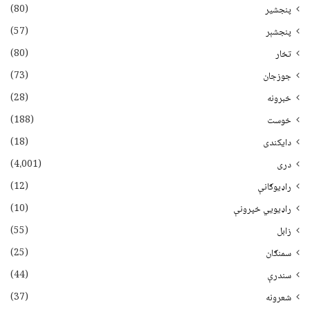
(80)
پنجشیر
(57)
پنجشېر
(80)
تخار
(73)
جوزجان
(28)
خبرونه
(188)
خوست
(18)
دایکندی
(4،001)
دری
(12)
راډیوګانې
(10)
راډیويي خپرونې
(55)
زابل
(25)
سمنګان
(44)
سندرې
(37)
شعرونه