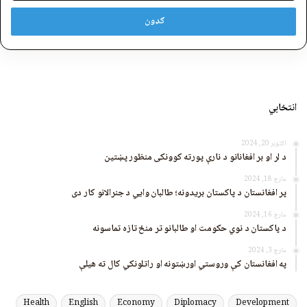
انتخابي
اکتوبر 20, 2024
د لر او بر افغانانو د نارې پورته کوونکی منظور پښتین
مارچ 18, 2024
پر افغانستان د پاکستان بریدونه؛ طالبان وايي د جنرالانو کار دی
مارچ 16, 2024
د پاکستان د نوي حکومت او طالبانو تر منځ تازه تماسونه
مارچ 3, 2024
په افغانستان کې وروستي اورښتونه او راتلونکي کال ته هیلې
Health
English
Economy
Diplomacy
Development