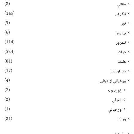
(3)
مقالې
(146)
ننګرهار
(5)
نور
(6)
نيمروز
(114)
نیمروز
(524)
هرات
(81)
هلمند
(17)
هنر او ادب
(4)
ورځپاڼې او مجلې
(2)
ژورنالونه
(2)
مجلې
(1)
ورځپاڼې
(31)
وردګ