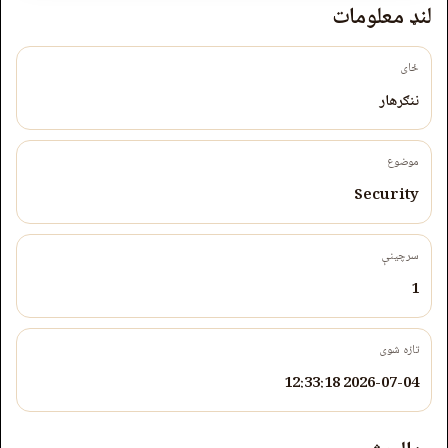
لنډ معلومات
ځای
ننګرهار
موضوع
Security
سرچینې
1
تازه شوی
2026-07-04 12:33:18