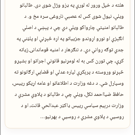
هلته د خپل ورور له لوري په ډزو وژل شوی دی. طالبانو
ویلي، نیول شوی کس له عصبي ناروغۍ سره مخ و. د
طالبانو امنیتي چارواکو ویلي دي چې د پېښې د اصلي
انګېزې او نورو اړوندو جزییاتو په اړه څېړنې او پلټنې په
جدي توګه روانې دي. د ننګرهار د امنیه قوماندانۍ زیاته
کړې، چې تورن کس به له لومړنیو قانوني اجراتو او بشپړو
څېړنو وروسته د پرېکړې لپاره عدلي او قضایي ارګانونو ته
وسپارل شي. د دغه وزارت د اطلاعاتو او عامه اړیکو رییس،
حافظ ضیااحمد تکل، ویلي چې د طالبانو د پلاوي مشري د
وزارت درېیم سیاسي رییس ډاکټر عبدالحي قانت، او د
روسیې د پلاوي مشري د روسیې د بهرنیو…