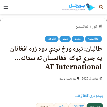
لټون
مېن
کور
/
افغانستان
افغانستان
امنیت
پښتو
ننګرهار
طالبان: تېره ورځ نږدې دوه زره افغانان
په جبري توګه افغانستان ته ستانه… —
AF International
جولای 4, 2026
یوه دقیقه لوست
پښتو
دری
English
روان خبر
Security
ننګرهار
1 سرچینې