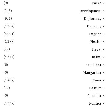
(9)
Balkh
(548)
Development
(951)
Diplomacy
(1،204)
Economy
(4،001)
English
(1،277)
Health
(27)
Herat
(5،344)
Kabul
(6)
Kandahar
(6)
Nangarhar
(1،467)
News
(12)
Paktika
(6)
Panjshir
(1،327)
Politics