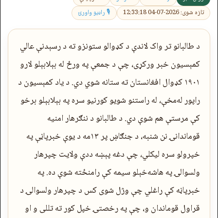
تازه شوی: 2026-07-04 12:33:18
🎙 راډیو واورئ
د طالبانو تر واک لاندې د کډوالو ستونزو ته د رسېدنې عالي
کمېسیون خبر ورکړی، چې د جمعې په ورځ له بېلابېلو لارو
۱۹۰۱ کډوال افغانستان ته ستانه شوي دي. د یاد کمېسیون د
راپور له‌مخې، له راستنو شویو کورنیو سره په بېلابېلو برخو
کې مرستې هم شوې دي. د طالبانو د ننګرهار امنیه
قوماندانۍ نن شنبه، د جنګاښ پر ۱۳مه د یوې خبرپاڼې په
خپرولو سره لیکلي، چې دغه پېښه ددې ولایت چپرهار
ولسوالۍ په هاشه‌خېلو سیمه کې رامنځته شوې ده. په
خبرپاڼه کې راغلي چې وژل شوی کس د چپرهار ولسوالۍ د
قراول قوماندان و، چې په رخصتۍ خپل کور ته تللی و او