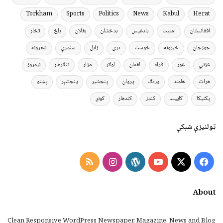
Torkham
Sports
Politics
News
Kabul
Herat
افغانستان
امنیت
بادغیس
بدخشان
بغلان
بلخ
تخار
جوزجان
خبرونه
خوست
دری
زابل
سندرې
شعرونه
غزني
غور
فراه
لغمان
لوګر
مزار
ننګرهار
نیمروز
هرات
هلمند
وردګ
پروان
پنجشیر
پنجشېر
پښتو
پکتیکا
کاپیسا
کندز
کندهار
کونړ
ټولنیزې شبکې
Instagram
RSS
WordPress
YouTube
Facebook
X
About
Clean Responsive WordPress Newspaper, Magazine, News and Blog