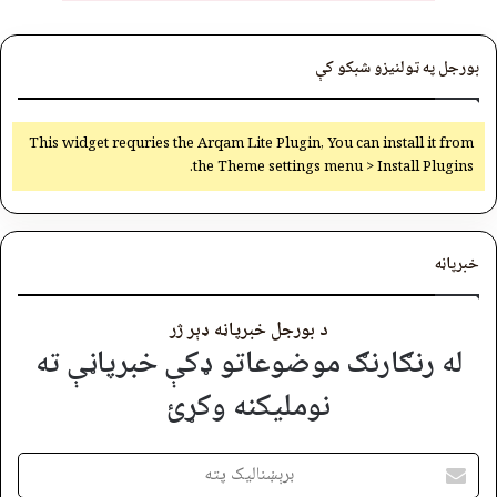
بورجل په ټولنیزو شبکو کې
This widget requries the Arqam Lite Plugin, You can install it from
the Theme settings menu > Install Plugins.
خبرپاڼه
د بورجل خبرپاڼه ډېر ژر
له رنګارنګ موضوعاتو ډکې خبرپاڼې ته
نوملیکنه وکړئ
برېښنالیک
پته