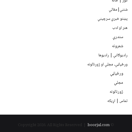
کور | خانه
شننې|مقالې
پښتو خبري سرچينې
هنر او ادب
سندرې
شعرونه
رادیوګانې | رادیوها
ورځپاڼې، مجلې او ژورنالونه
ورځپاڼې
مجلې
ژورنالونه
تماس | اړیکه
boorjal.com
© Copyright 2026, All Rights Reserved |