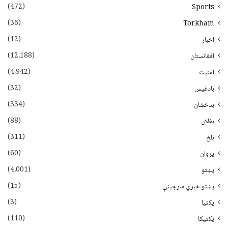
(472)
Sports
(36)
Torkham
(12)
اخبار
(12،188)
افغانستان
(4،942)
امنیت
(32)
بادغیس
(334)
بدخشان
(88)
بغلان
(311)
بلخ
(60)
پروان
(4،001)
پښتو
(15)
پښتو خبري سرچينې
(3)
پکتيا
(110)
پکتیکا