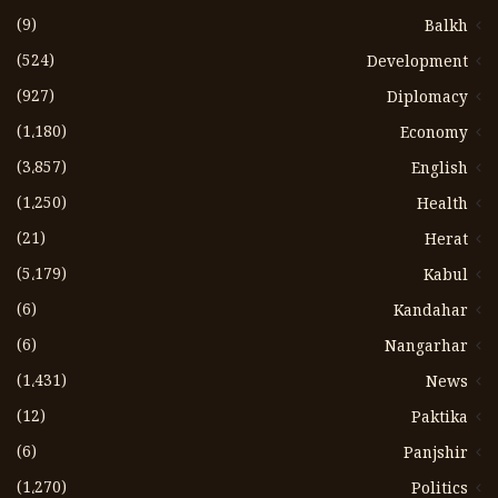
(9)
Balkh
(524)
Development
(927)
Diplomacy
(1،180)
Economy
(3،857)
English
(1،250)
Health
(21)
Herat
(5،179)
Kabul
(6)
Kandahar
(6)
Nangarhar
(1،431)
News
(12)
Paktika
(6)
Panjshir
(1،270)
Politics