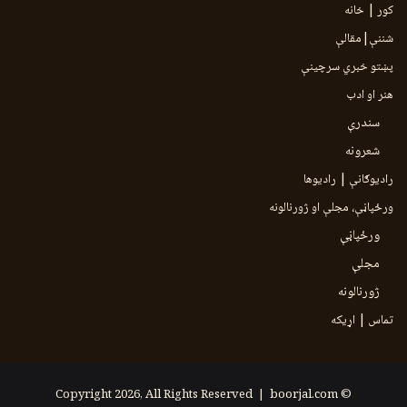
کور | خانه
شننې|مقالې
پښتو خبري سرچينې
هنر او ادب
سندرې
شعرونه
رادیوګانې | رادیوها
ورځپاڼې، مجلې او ژورنالونه
ورځپاڼې
مجلې
ژورنالونه
تماس | اړیکه
boorjal.com
© Copyright 2026, All Rights Reserved |