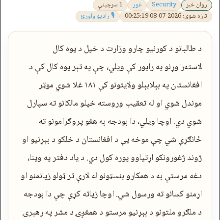
روان خبر
Security
غور
1 سرچینې
تازه شوی: 2026-07-08 00:25:19
🎙 راډیو واورئ
د طالبانو د کورنیو چارو وزارت د خپل د یوه کال
لاسته‌راوړنو په راپور کې ویلي، چې په تېر یوه کال کې د
افغانستان په بېلابېلو ولایتونو کې ۱۸۱ غلا شوي موټر
موندل شوي او له تعقیب وروسته خپلو مالکانو ته سپارل
شوي دي. اوچا ویلي، دا بودجه به هغو پروګرامونو ته
ځانګړې شي چې موخه یې د افغانستان د خلکو د بېړنیو او
ژوند ژغورونکو اړتیاوو پوره کول دي. د یاد دفتر په وینا،
دغه مرستې به د همکارو بنسټونو له لارې تر ټولو زیانمنو او
اړمنو کسانو ته ورسول شي. اوچا زیاته کړې چې دا بودجه
د ملګرو ملتونو د بېړنیو مرستو د همغږۍ د مشر په رهبرۍ