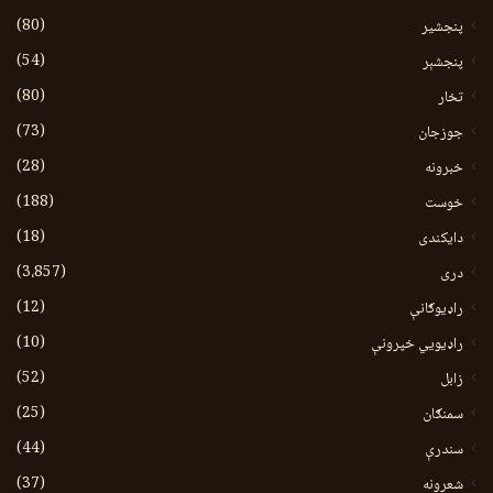
(80)
پنجشیر
(54)
پنجشېر
(80)
تخار
(73)
جوزجان
(28)
خبرونه
(188)
خوست
(18)
دایکندی
(3،857)
دری
(12)
راډیوګانې
(10)
راډیويي خپرونې
(52)
زابل
(25)
سمنګان
(44)
سندرې
(37)
شعرونه