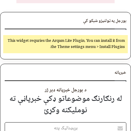
بورجل په ټولنیزو شبکو کې
This widget requries the Arqam Lite Plugin, You can install it from
the Theme settings menu > Install Plugins.
خبرپاڼه
د بورجل خبرپاڼه ډېر ژر
له رنګارنګ موضوعاتو ډکې خبرپاڼې ته
نوملیکنه وکړئ
برېښنالیک
پته