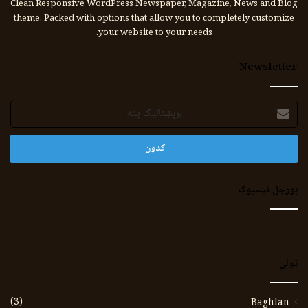
Clean Responsive WordPress Newspaper, Magazine, News and Blog
theme. Packed with options that allow you to completely customize
your website to your needs.
Newsletter
برېښنالیک
پته
بورجل فیسبوک
ټولي
(3)
Baghlan