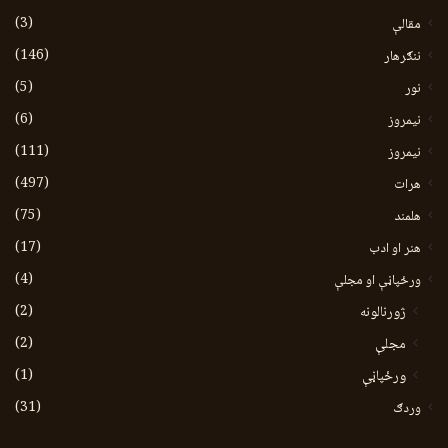
(3)
مقالې
(146)
ننګرهار
(5)
نور
(6)
نيمروز
(111)
نیمروز
(497)
هرات
(75)
هلمند
(17)
هنر او ادب
(4)
ورځپاڼې او مجلې
(2)
ژورنالونه
(2)
مجلې
(1)
ورځپاڼې
(31)
وردګ