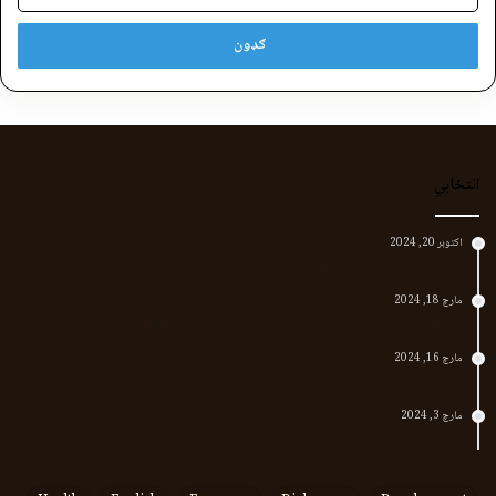
انتخابي
اکتوبر 20, 2024
د لر او بر افغانانو د نارې پورته کوونکی منظور پښتین
مارچ 18, 2024
پر افغانستان د پاکستان بریدونه؛ طالبان وايي د جنرالانو کار دی
مارچ 16, 2024
د پاکستان د نوي حکومت او طالبانو تر منځ تازه تماسونه
مارچ 3, 2024
په افغانستان کې وروستي اورښتونه او راتلونکي کال ته هیلې