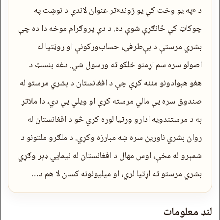
د «په یو وخت کې یو ژوند»تر عنوان لاندې د نوښت په
چوکاټ کې ځانګړې شوې ده. د دې پروګرام موخه دا ده چې
بشري مرستې د بې‌طرفۍ، حساب‌ورکونې او روڼتیا له
اصولو سره سم اړمنو خلکو ته ورسول شي. دغه بنسټ د
هغو هېوادونو مننه کړې چې د افغانستان د بشري مرستو له
صندوق سره یې مالي مرسته کړې او ویلي یې دي، دا ملاتړ
به د مرستندویه ادارو وړتیا لوړه کړي څو د افغانستان له
روان بشري ناورین سره ښه مبارزه وکړي. د ملګرو ملتونو د
شمېرو له مخې، اوس مهال د افغانستان له نیمایي ډېر وګړي
بشري مرستو ته اړتیا لري، او میلیونونه کسان لا هم د…
لنډ معلومات