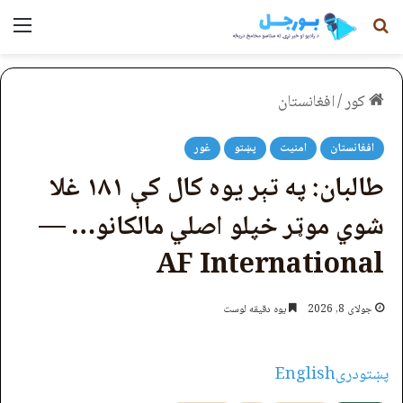
لټون
مېن
کور
/
افغانستان
افغانستان
امنیت
پښتو
غور
طالبان: په تېر یوه کال کې ۱۸۱ غلا
شوي موټر خپلو اصلي مالکانو… —
AF International
جولای 8, 2026
یوه دقیقه لوست
پښتو
دری
English