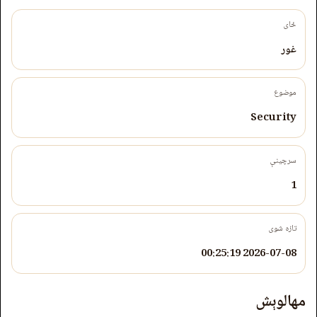
ځای
غور
موضوع
Security
سرچینې
1
تازه شوی
2026-07-08 00:25:19
مهالوېش