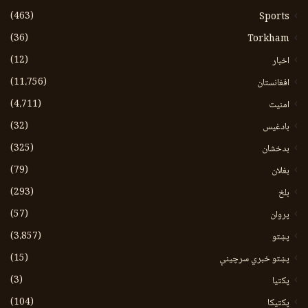
(463)
Sports
(36)
Torkham
(12)
اخبار
(11،756)
افغانستان
(4،711)
امنیت
(32)
بادغیس
(325)
بدخشان
(79)
بغلان
(293)
بلخ
(57)
پروان
(3،857)
پښتو
(15)
پښتو خبري سرچينې
(3)
پکتيا
(104)
پکتیکا