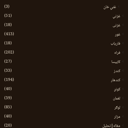
(3)
غني خان
(51)
غزني
(18)
غزنی
(413)
غور
(18)
فاریاب
(202)
فراه
(27)
کاپیسا
(33)
کندز
(194)
کندهار
(40)
کونړ
(39)
لغمان
(85)
لوګر
(40)
مزار
(20)
مقاله|تحلیل