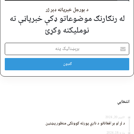
د بورجل خبرپاڼه ډېر ژر
له رنګارنګ موضوعاتو ډکې خبرپاڼې ته
نوملیکنه وکړئ
برېښنالیک
پته
انتخابي
اکتوبر 20, 2024
د لر او بر افغانانو د نارې پورته کوونکی منظور پښتین
مارچ 18, 2024