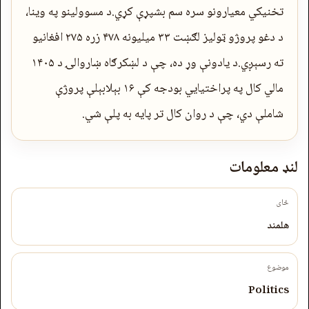
تخنیکي معیارونو سره سم بشپړې کړي.د مسوولینو په وینا،
د دغو پروژو ټولیز لګښت ۳۳ میلیونه ۴۷۸ زره ۲۷۵ افغانیو
ته رسېږي.د یادونې وړ ده، چې د لښکرګاه ښاروالۍ د ۱۴۰۵
مالي کال په پراختیایي بودجه کې ۱۶ بېلابېلې پروژې
شاملې دي، چې د روان کال تر پایه به پلې شي.
لنډ معلومات
ځای
هلمند
موضوع
Politics