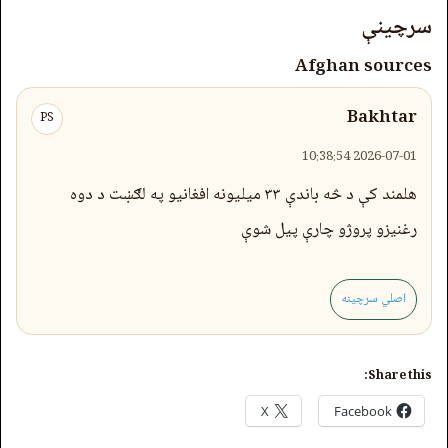
سرچینې
Afghan sources
Bakhtar
PS
2026-07-01 10:38:54
هلمند کې د څه باندې ۳۳ میلیونه افغانیو په لګښت د دوه
رغنیزو پروژو چارې پیل شوې
اصلي سرچینه
Share this:
X
Facebook