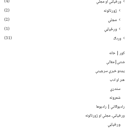
(4)
ورځپاڼې او مجلې
(2)
ژورنالونه
(2)
مجلې
(1)
ورځپاڼې
(31)
وردګ
کور | خانه
شننې|مقالې
پښتو خبري سرچينې
هنر او ادب
سندرې
شعرونه
رادیوګانې | رادیوها
ورځپاڼې، مجلې او ژورنالونه
ورځپاڼې