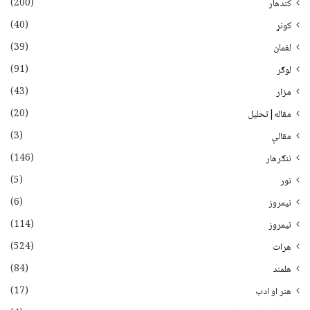
(200)
کندهار
(40)
کونړ
(39)
لغمان
(91)
لوګر
(43)
مزار
(20)
مقاله|تحلیل
(3)
مقالې
(146)
ننګرهار
(5)
نور
(6)
نيمروز
(114)
نیمروز
(524)
هرات
(84)
هلمند
(17)
هنر او ادب