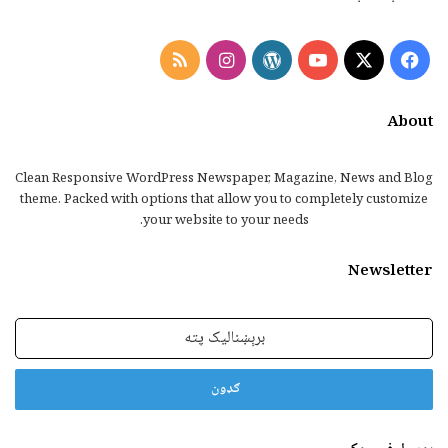
Instagram
RSS
WordPress
YouTube
Facebook
X
About
Clean Responsive WordPress Newspaper, Magazine, News and Blog
theme. Packed with options that allow you to completely customize
your website to your needs.
Newsletter
برېښنالیک
پته