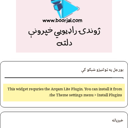
بورجل په ټولنیزو شبکو کې
This widget requries the Arqam Lite Plugin, You can install it from
the Theme settings menu > Install Plugins.
خبرپاڼه