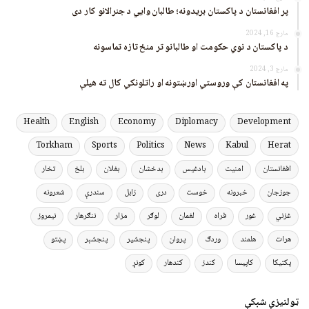
پر افغانستان د پاکستان بریدونه؛ طالبان وايي د جنرالانو کار دی
مارچ 16, 2024
د پاکستان د نوي حکومت او طالبانو تر منځ تازه تماسونه
مارچ 3, 2024
په افغانستان کې وروستي اورښتونه او راتلونکي کال ته هیلې
Health
English
Economy
Diplomacy
Development
Torkham
Sports
Politics
News
Kabul
Herat
افغانستان
امنیت
بادغیس
بدخشان
بغلان
بلخ
تخار
جوزجان
خبرونه
خوست
دری
زابل
سندرې
شعرونه
غزني
غور
فراه
لغمان
لوګر
مزار
ننګرهار
نیمروز
هرات
هلمند
وردګ
پروان
پنجشیر
پنجشېر
پښتو
پکتیکا
کاپیسا
کندز
کندهار
کونړ
ټولنیزې شبکې