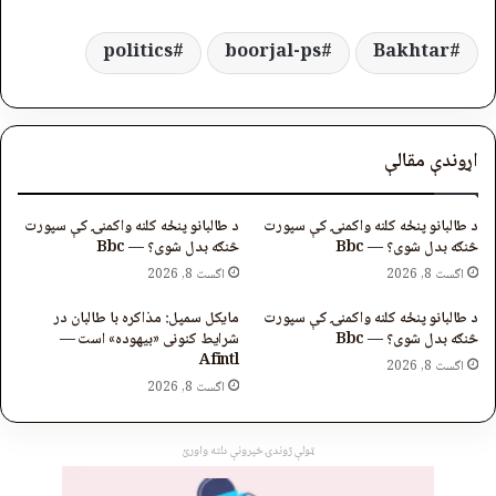
politics
boorjal-ps
Bakhtar
اړوندې مقالې
د طالبانو پنځه کلنه واکمنۍ کې سپورت
د طالبانو پنځه کلنه واکمنۍ کې سپورت
څنګه بدل شوی؟ — Bbc
څنګه بدل شوی؟ — Bbc
اگست 8, 2026
اگست 8, 2026
د طالبانو پنځه کلنه واکمنۍ کې سپورت
مایکل سمپل: مذاکره با طالبان در
څنګه بدل شوی؟ — Bbc
شرایط کنونی «بیهوده» است —
Afintl
اگست 8, 2026
اگست 8, 2026
ټولې ژوندۍ خپرونې دلته واورئ