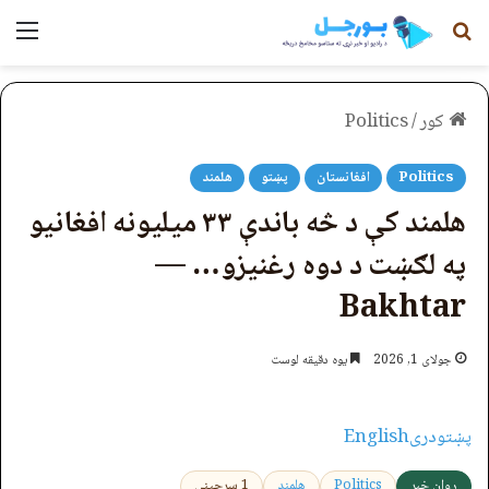
لټون
مېن
کور
/
Politics
Politics
افغانستان
پښتو
هلمند
هلمند کې د څه باندې ۳۳ میلیونه افغانیو
په لګښت د دوه رغنیزو… —
Bakhtar
جولای 1, 2026
یوه دقیقه لوست
پښتو
دری
English
روان خبر
Politics
هلمند
1 سرچینې