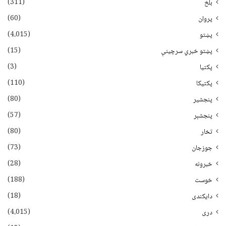
(311)
بلخ
(60)
پروان
(4،015)
پښتو
(15)
پښتو خبري سرچينې
(3)
پکتيا
(110)
پکتیکا
(80)
پنجشیر
(57)
پنجشېر
(80)
تخار
(73)
جوزجان
(28)
خبرونه
(188)
خوست
(18)
دایکندی
(4،015)
دری