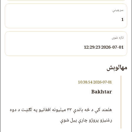
سرچینې
1
تازه شوی
2026-07-01 12:29:23
مهالوېش
2026-07-01 10:38:54
Bakhtar
هلمند کې د څه باندې ۳۳ میلیونه افغانیو په لګښت د دوه
رغنیزو پروژو چارې پیل شوې