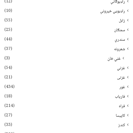
(12)
راډیوګانې
(10)
راډیويي خپرونې
(55)
زابل
(25)
سمنګان
(44)
سندرې
(37)
شعرونه
(3)
غني خان
(54)
غزني
(21)
غزنی
(434)
غور
(18)
فاریاب
(214)
فراه
(27)
کاپیسا
(33)
کندز