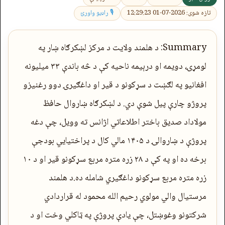
تازه شوی: 2026-07-01 12:29:23
🎙 راډیو واورئ
Summary: د هلمند ولایت د مرکز لښکرګاه ښار په
لومړۍ، دویمه او درېیمه ناحیه کې د څه باندې ۳۳ میلیونه
افغانیو په لګښت د سړکونو د قیر او داغګیرۍ دوو رغنیزو
پروژو چارې پیل شوې دي. د لښکرګاه ښاروال حافظ
مولاداد صدیق باختر اطلاعاتي اژانس ته وویل، چې دغه
پروژې د ښاروالۍ د ۱۴۰۵ مالي کال د پراختیایي بودجې
برخه ده او په کې د ۲۸ زره متره مربع سړکونو قیر او د ۱۰
زره متره مربع سړکونو داغګیري شامله ده.د هلمند
مرستیال والي مولوي رحیم الله محمود له قراردادي
شرکتونو وغوښتل، چې یادې پروژې په ټاکلي وخت او د