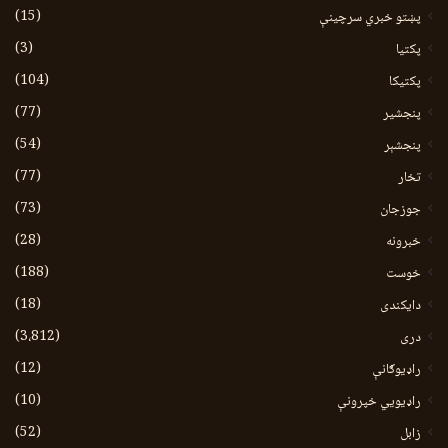
(15)
پښتو خبري سرچينې
(3)
پکتيا
(104)
پکتیکا
(77)
پنجشیر
(54)
پنجشېر
(77)
تخار
(73)
جوزجان
(28)
خبرونه
(188)
خوست
(18)
دایکندی
(3،812)
دری
(12)
راډیوګانې
(10)
راډیويي خپرونې
(52)
زابل