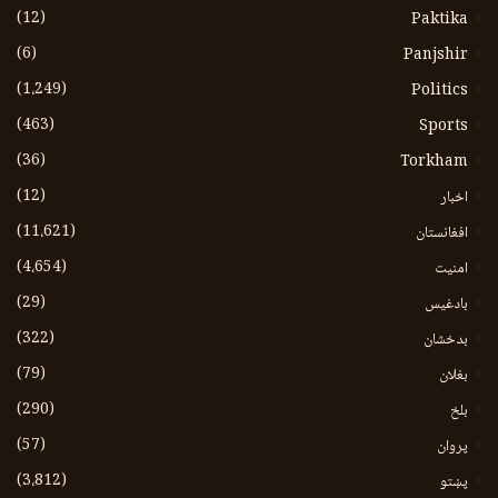
(12)
Paktika
(6)
Panjshir
(1،249)
Politics
(463)
Sports
(36)
Torkham
(12)
اخبار
(11،621)
افغانستان
(4،654)
امنیت
(29)
بادغیس
(322)
بدخشان
(79)
بغلان
(290)
بلخ
(57)
پروان
(3،812)
پښتو