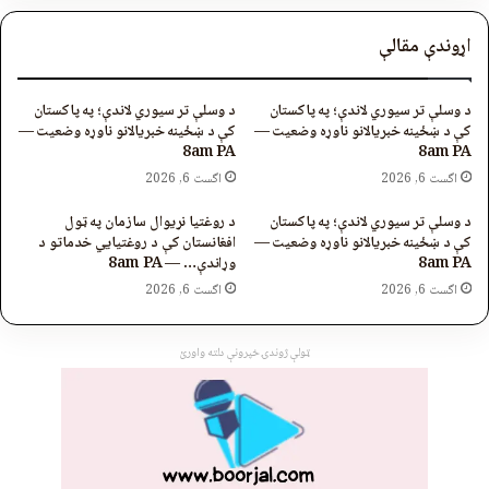
اړوندې مقالې
د وسلې تر سیوري لاندې؛ په پاکستان
د وسلې تر سیوري لاندې؛ په پاکستان
کې د ښځینه خبریالانو ناوړه وضعیت —
کې د ښځینه خبریالانو ناوړه وضعیت —
8am PA
8am PA
اگست 6, 2026
اگست 6, 2026
د وسلې تر سیوري لاندې؛ په پاکستان
د روغتیا نړیوال سازمان په ټول
کې د ښځینه خبریالانو ناوړه وضعیت —
افغانستان کې د روغتیايي خدماتو د
8am PA
وړاندې… — 8am PA
اگست 6, 2026
اگست 6, 2026
ټولې ژوندۍ خپرونې دلته واورئ