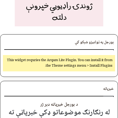
بورجل په ټولنیزو شبکو کې
This widget requries the Arqam Lite Plugin, You can install it from
the Theme settings menu > Install Plugins.
خبرپاڼه
د بورجل خبرپاڼه ډېر ژر
له رنګارنګ موضوعاتو ډکې خبرپاڼې ته