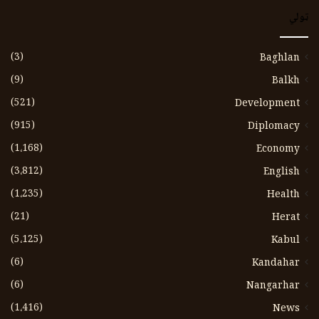
ټولي
(3)
Baghlan
(9)
Balkh
(521)
Development
(915)
Diplomacy
(1،168)
Economy
(3،812)
English
(1،235)
Health
(21)
Herat
(5،125)
Kabul
(6)
Kandahar
(6)
Nangarhar
(1،416)
News