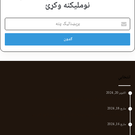
نوملیکنه وکړئ
برېښنالیک
پته
انتخابي
اکتوبر 20, 2024
د لر او بر افغانانو د نارې پورته کوونکی منظور پښتین
مارچ 18, 2024
پر افغانستان د پاکستان بریدونه؛ طالبان وايي د جنرالانو کار دی
مارچ 16, 2024
د پاکستان د نوي حکومت او طالبانو تر منځ تازه تماسونه