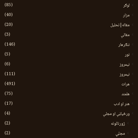
(85)
لوګر
(40)
مزار
(20)
مقاله|تحلیل
(3)
مقالې
(146)
ننګرهار
(5)
نور
(6)
نيمروز
(111)
نیمروز
(491)
هرات
(75)
هلمند
(17)
هنر او ادب
(4)
ورځپاڼې او مجلې
(2)
ژورنالونه
(2)
مجلې