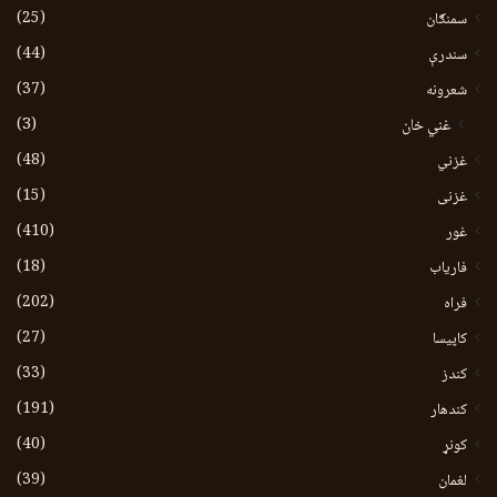
(25)
سمنګان
(44)
سندرې
(37)
شعرونه
(3)
غني خان
(48)
غزني
(15)
غزنی
(410)
غور
(18)
فاریاب
(202)
فراه
(27)
کاپیسا
(33)
کندز
(191)
کندهار
(40)
کونړ
(39)
لغمان