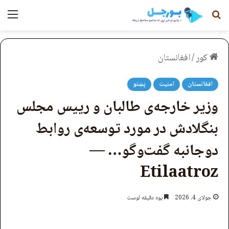
لټون
مېن
کور
/
افغانستان
افغانستان
امنیت
پښتو
وزیر خارجه‌ی طالبان و رییس مجلس
بنگلادش در مورد توسعه‌ی روابط
دوجانبه گفت‌وگو… —
Etilaatroz
جولای 4, 2026
یوه دقیقه لوست