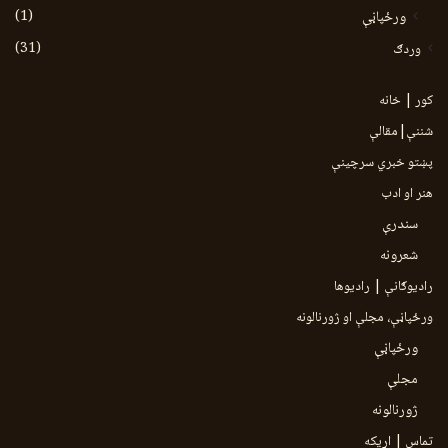
(1)
ورځپاڼې
(31)
وردګ
کور | خانه
شننې|مقالې
پښتو خبري سرچينې
هنر او ادب
سندرې
شعرونه
رادیوګانې | رادیوها
ورځپاڼې، مجلې او ژورنالونه
ورځپاڼې
مجلې
ژورنالونه
تماس | اړیکه