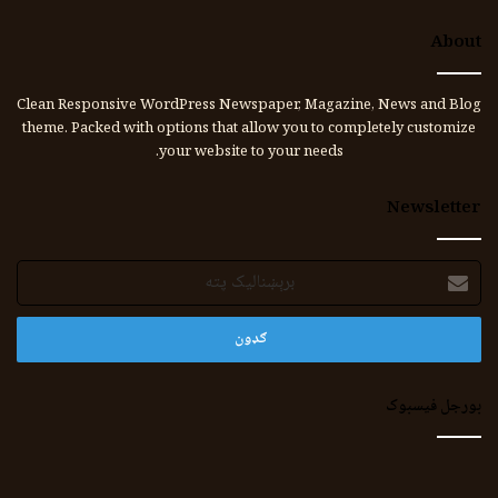
About
Clean Responsive WordPress Newspaper, Magazine, News and Blog
theme. Packed with options that allow you to completely customize
your website to your needs.
Newsletter
برېښنالیک
پته
بورجل فیسبوک