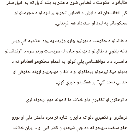
طالبانو د حکومت د قضايي شورا د مشر په بلنه کابل ته په خپل سفر
کې افغانستان ته د ایران د قضايي تجربو پر لېږد او د مجرمانو او
محکومانو په لېږد او استرداد هم غږېدلي.
د طالبانو د حکومت د بهرنیو چارو وزارت په یوه اعلامیه کې ویلي،
دغه پلاوي د طالبانو د بهرنیو چارو له سرپرست وزیر سره د “زندانیانو
د استرداد د موافقتنامې پلي کولو، په اعدام محکومو افغانانو ته د
بدیلو میکانیزمونو پیداکولو او د افغان مهاجرینو اړوند حقوقي او
جنایي برخو کې” پر همکاریو خبرې کړې.
د ترهګرۍ او تکفیري ډلو خلاف دا ګامونه مهم اړخونه لري.
ترهګرۍ او تکفیري ډلو ته د ایران اشاره تر ډېره داعش ډلې او نورو
هغو سخت دریځو ته ده چې شیعه‌يان کافر ګڼي او د ایران خلاف