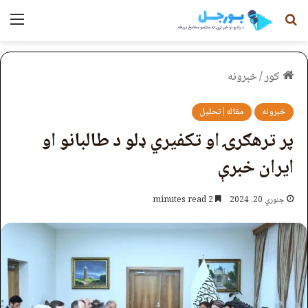
لټون
مېن
کور
/
خبرونه
خبرونه
مقاله|تحلیل
پر ترهګرۍ او تکفیري ډلو د طالبانو او
ایران خبرې
جنوري 20, 2024
2 minutes read