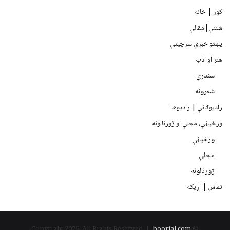
کور | خانه
شننې|مقالې
پښتو خبري سرچينې
هنر او ادب
سندرې
شعرونه
رادیوګانې | رادیوها
ورځپاڼې، مجلې او ژورنالونه
ورځپاڼې
مجلې
ژورنالونه
تماس | اړیکه
boorjal.com
© Copyright 2026, All Rights Reserved |