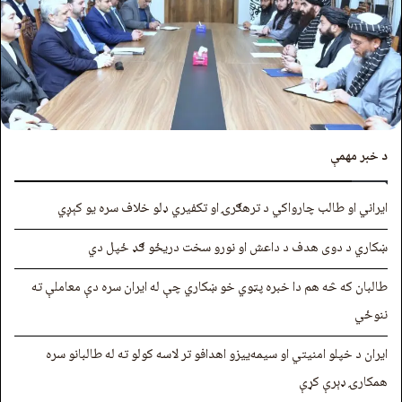
د خبر مهمې
ایراني او طالب چارواکي د ترهګرۍ او تکفیري ډلو خلاف سره یو کېږي
ښکاري د دوی هدف د داعش او نورو سخت دریځو ګډ ځپل دي
طالبان که څه هم دا خبره پټوي خو ښکاري چې له ایران سره دې معاملې ته
ننوځي
ايران د خپلو امنيتي او سیمه‌يیزو اهدافو تر لاسه کولو ته له طالبانو سره
همکارۍ ډېرې کړې