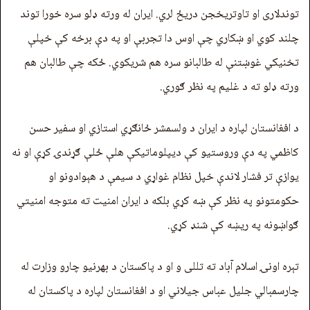
توندلاری او تاوتریخجن دریځ لري. ایران له ورته ډلو سره خورا توند
چلند کوي او ښکاري چې اوس دا تجربې او په دې برخه کې خپلې
تخنيکي غوښتنې له طالبانو سره هم شریکوي. ځکه چې طالبان هم
ورته ډلو ته د غلیم په نظر ګوري.
د افغانستان لپاره د ایران د ولسمشر ځانګړي استازي او سفیر حسن
کاظمي په دې وروستیو کې ديپلوماتیکې هلې ځلې ګړندۍ کړې او نه
یوازې تر فشار لاندې خپل نظام غواړي د سیمې د هېوادونو او
حکومتونو په نظر کې ښه کړي بلکه د ایران امنیت ته متوجه امنيتي
ګواښونه په ریښه کې شنډ کړي.
تېره اونۍ اسلام آباد ته تللی و او د پاکستان د بهرنیو چارو وزارت له
چارسمبالي جلیل عباس جیلاني او د افغانستان لپاره د پاکستان له