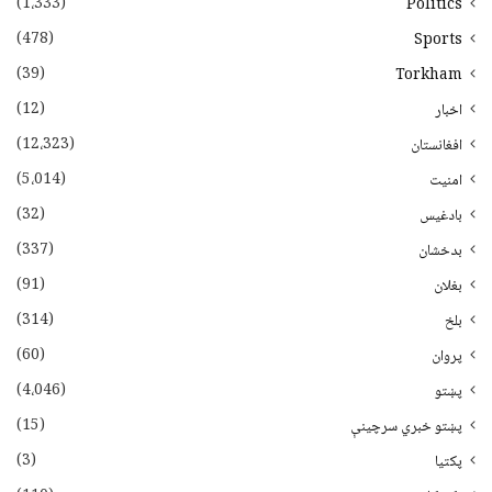
(1،333)
Politics
(478)
Sports
(39)
Torkham
(12)
اخبار
(12،323)
افغانستان
(5،014)
امنیت
(32)
بادغیس
(337)
بدخشان
(91)
بغلان
(314)
بلخ
(60)
پروان
(4،046)
پښتو
(15)
پښتو خبري سرچينې
(3)
پکتيا