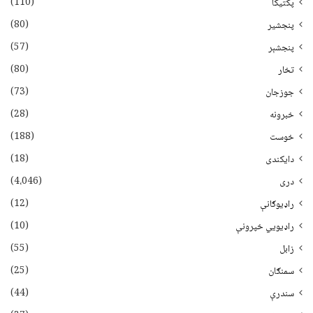
(110)
پکتیکا
(80)
پنجشیر
(57)
پنجشېر
(80)
تخار
(73)
جوزجان
(28)
خبرونه
(188)
خوست
(18)
دایکندی
(4،046)
دری
(12)
راډیوګانې
(10)
راډیويي خپرونې
(55)
زابل
(25)
سمنګان
(44)
سندرې