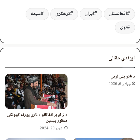
افغانستان
ایران
ترهګري
سیمه
نړۍ
اړوندې مقالې
د ناټو پټې لوبې
جولای 6, 2026
د لر او بر افغانانو د نارې پورته کوونکی
منظور پښتین
اکتوبر 20, 2024