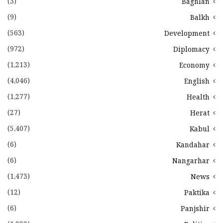
(3)
Baghlan
(9)
Balkh
(563)
Development
(972)
Diplomacy
(1،213)
Economy
(4،046)
English
(1،277)
Health
(27)
Herat
(5،407)
Kabul
(6)
Kandahar
(6)
Nangarhar
(1،473)
News
(12)
Paktika
(6)
Panjshir