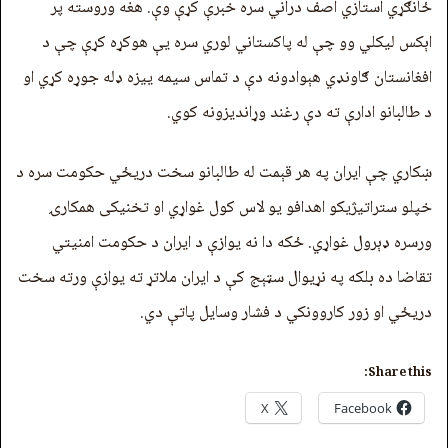
ځانګړي استازي اصف دراني سره خبرې کړې وې. هغه وروسته پر
اېکس ليکلي وو چې له پاکستاني لوري سره يې هوکړه کړې چې د
افغانستان ګاونډي هېوادونه دې د تماس سیمه ییزه ډله جوړه کړي او
د طالبانو ادارې ته دې رغند وړاندیزونه کوي.
ښکاري چې ایران په هر قېمت له طالبانو سخت دریځي حکومت سره د
خپلو ستراتیژیکو اهدافو یو لاس کول غواړي او تخنيکی همکارۍ
ورسره ډېرول غواړي. ځکه دا نه یوازې د ایران د حکومت امنيتي
تقاضا ده بلکه په نړیوال سټېج کې د ایران ملاتړ ته یوازې ورته سخت
دريځي او زور کاروونکي د فشار وسایل پاتې دي.
Share this:
X
Facebook