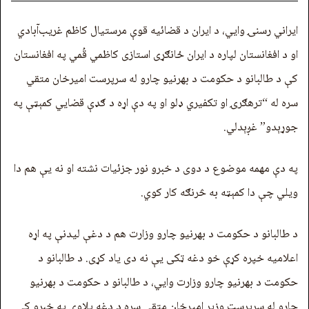
ایراني رسنۍ وايي، د ایران د قضائيه قوې مرستیال کاظم غریب‌آبادي
او د افغانستان لپاره د ایران ځانګړی استازی کاظمي قُمي په افغانستان
کې د طالبانو د حکومت د بهرنیو چارو له سرپرست امیرخان متقي
سره له “ترهګرۍ او تکفیري ډلو او په دې اړه د ګډې قضايي کمېټې په
جوړېدو” غږېدلي.
په دې مهمه موضوع د دوی د خبرو نور جزئیات نشته او نه يې هم دا
ویلي چې دا کمېټه به څرنګه کار کوي.
د طالبانو د حکومت د بهرنیو چارو وزارت هم د دغې لیدنې په اړه
اعلامیه خپره کړې خو دغه ټکی یې نه دی یاد کړی. د طالبانو د
حکومت د بهرنیو چارو وزارت وايي، د طالبانو د حکومت د بهرنیو
چارو له سرپرست وزیر امیرخان متقي سره د دغه پلاوي په خبرو کې