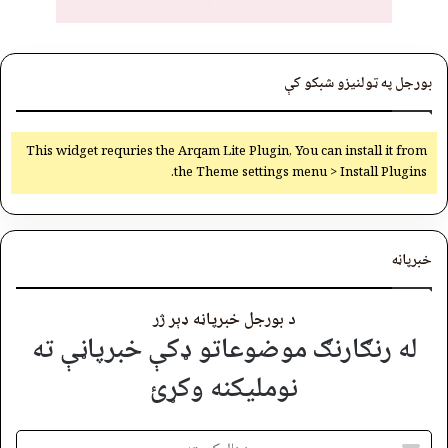
بورجل په ټولنیزو شبکو کې
This widget requries the Arqam Lite Plugin, You can install it from
the Theme settings menu > Install Plugins.
خبرپاڼه
د بورجل خبرپاڼه ډېر ژر
له رنګارنګ موضوعاتو ډکې خبرپاڼې ته
نوملیکنه وکړئ
برېښنالیک