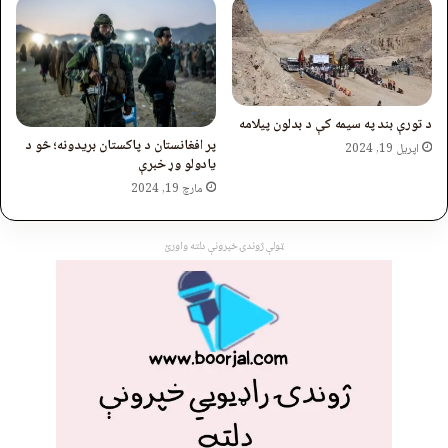
د تورې بند په سیمه کې د بدلون پيلامه
پر افغانستان د پاکستان بریدونه؛ څو د
اپریل 19, 2024
یادولو وړ خبرې
مارچ 19, 2024
ټولې ژوندۍ خپرونې دلته واورئ