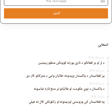
پته
انتخابي
اکتوبر 20, 2024
د لر او بر افغانانو د نارې پورته کوونکی منظور پښتین
مارچ 18, 2024
پر افغانستان د پاکستان بریدونه؛ طالبان وايي د جنرالانو کار دی
مارچ 16, 2024
د پاکستان د نوي حکومت او طالبانو تر منځ تازه تماسونه
مارچ 3, 2024
په افغانستان کې وروستي اورښتونه او راتلونکي کال ته هیلې