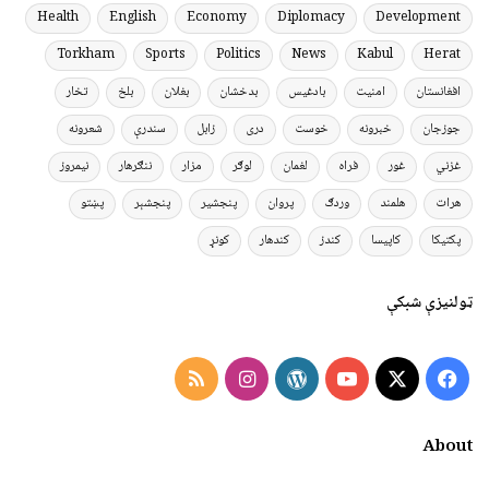
Health
English
Economy
Diplomacy
Development
Torkham
Sports
Politics
News
Kabul
Herat
افغانستان
امنیت
بادغیس
بدخشان
بغلان
بلخ
تخار
جوزجان
خبرونه
خوست
دری
زابل
سندرې
شعرونه
غزني
غور
فراه
لغمان
لوګر
مزار
ننګرهار
نیمروز
هرات
هلمند
وردګ
پروان
پنجشیر
پنجشېر
پښتو
پکتیکا
کاپیسا
کندز
کندهار
کونړ
ټولنیزې شبکې
Instagram
RSS
WordPress
YouTube
Facebook
X
About