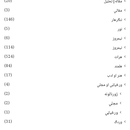
(20)
مقاله|تحلیل
(3)
مقالې
(146)
ننګرهار
(5)
نور
(6)
نيمروز
(114)
نیمروز
(524)
هرات
(84)
هلمند
(17)
هنر او ادب
(4)
ورځپاڼې او مجلې
(2)
ژورنالونه
(2)
مجلې
(1)
ورځپاڼې
(31)
وردګ