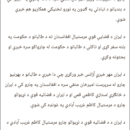
د بندیانو د تبادلې په ګډون په نورو تخنيکي همکاریو هم خبرې
شوې.
د ایران د قضايې قوې مرستیال افغانستان ته د طالبانو د حکومت په
بلنه سفر کړی او تاکلې د طالبانو د حکومت له چارواکو سره خبرې او
بحثونه وکړي.
د ایران مهر خبري آژانس خبر ورکړی چې دا خبرې د طالبانو د بهرنیو
چارو له سرپرست امیرخان متقي سره د افغانستان په چارو کې د ایران
د ځانګړي استازي کاظمي قمي او د ایران د قضائيه قوې د نړیوالو
چارو د مرستیال کاظم غریب آبادي په غونډه کې شوې.
د ایران د د قضائيه قوې د نړیوالو چارو مرستیال کاظم غریب آبادي د