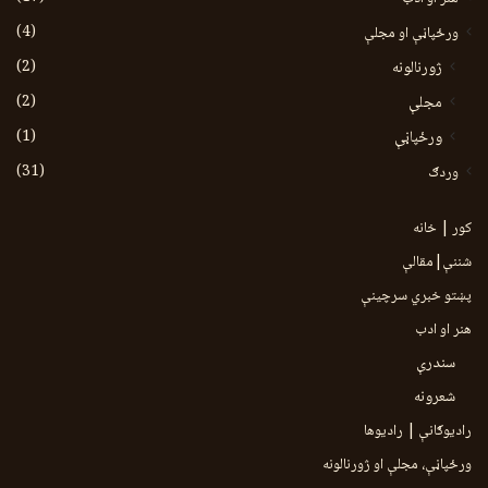
(4)
ورځپاڼې او مجلې
(2)
ژورنالونه
(2)
مجلې
(1)
ورځپاڼې
(31)
وردګ
کور | خانه
شننې|مقالې
پښتو خبري سرچينې
هنر او ادب
سندرې
شعرونه
رادیوګانې | رادیوها
ورځپاڼې، مجلې او ژورنالونه