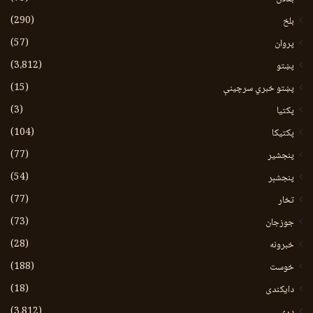
(290)
بلخ
(57)
پروان
(3،812)
پښتو
(15)
پښتو خبري سرچينې
(3)
پکتيا
(104)
پکتیکا
(77)
پنجشیر
(54)
پنجشېر
(77)
تخار
(73)
جوزجان
(28)
خبرونه
(188)
خوست
(18)
دایکندی
(3،812)
دری