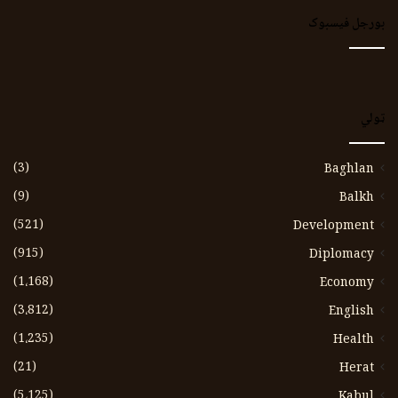
بورجل فیسبوک
ټولي
(3)
Baghlan
(9)
Balkh
(521)
Development
(915)
Diplomacy
(1،168)
Economy
(3،812)
English
(1،235)
Health
(21)
Herat
(5،125)
Kabul