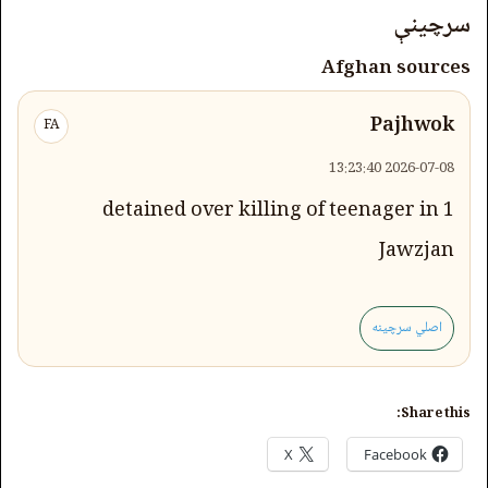
سرچینې
Afghan sources
Pajhwok
FA
2026-07-08 13:23:40
1 detained over killing of teenager in
Jawzjan
اصلي سرچینه
Share this:
X
Facebook