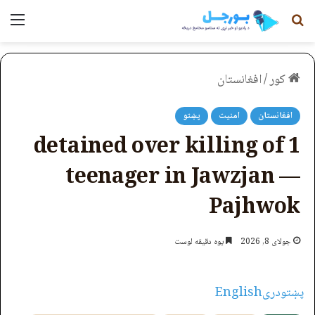
لټون
مېن
کور
/
افغانستان
افغانستان
امنیت
پښتو
1 detained over killing of
teenager in Jawzjan —
Pajhwok
جولای 8, 2026
یوه دقیقه لوست
پښتو
دری
English