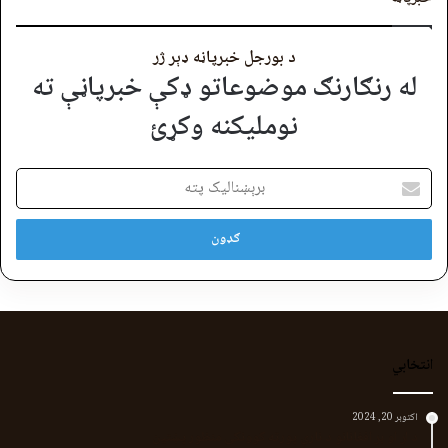
د بورجل خبرپاڼه ډېر ژر
له رنګارنګ موضوعاتو ډکې خبرپاڼې ته
نوملیکنه وکړئ
برېښنالیک
پته
انتخابي
اکتوبر 20, 2024
د لر او بر افغانانو د نارې پورته کوونکی منظور پښتین