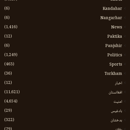
(6)
Kandahar
(6)
Nangarhar
(1،416)
News
(12)
Paktika
(6)
Panjshir
(1،249)
Politics
(463)
Sports
(36)
Torkham
(12)
اخبار
(11،621)
افغانستان
(4،654)
امنیت
(29)
بادغیس
(322)
بدخشان
(79)
بغلان