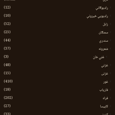
(12)
راډیوګانې
(10)
راډیويي خپرونې
(52)
زابل
(25)
سمنګان
(44)
سندرې
(37)
شعرونه
(3)
غني خان
(48)
غزني
(15)
غزنی
(410)
غور
(18)
فاریاب
(202)
فراه
(27)
کاپیسا
(33)
کندز