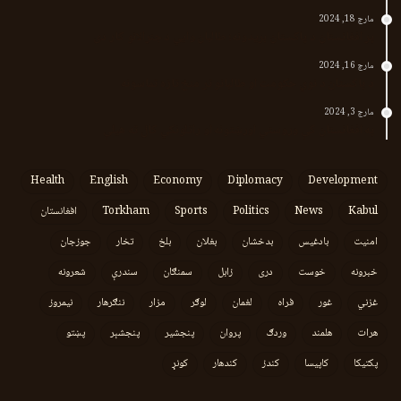
مارچ 18, 2024
پر افغانستان د پاکستان بریدونه؛ طالبان وايي د جنرالانو کار دی
مارچ 16, 2024
د پاکستان د نوي حکومت او طالبانو تر منځ تازه تماسونه
مارچ 3, 2024
په افغانستان کې وروستي اورښتونه او راتلونکي کال ته هیلې
Health
English
Economy
Diplomacy
Development
Kabul
News
Politics
Sports
Torkham
افغانستان
امنیت
بادغیس
بدخشان
بغلان
بلخ
تخار
جوزجان
خبرونه
خوست
دری
زابل
سمنګان
سندرې
شعرونه
غزني
غور
فراه
لغمان
لوګر
مزار
ننګرهار
نیمروز
هرات
هلمند
وردګ
پروان
پنجشیر
پنجشېر
پښتو
پکتیکا
کاپیسا
کندز
کندهار
کونړ