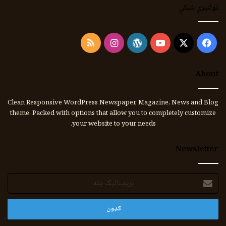
ټولنیزې شبکې
Instagram
RSS
WordPress
YouTube
Facebook
X
About
Clean Responsive WordPress Newspaper, Magazine, News and Blog
theme. Packed with options that allow you to completely customize
your website to your needs.
Newsletter
برېښنالیک
پته