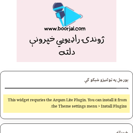
بورجل په ټولنیزو شبکو کې
This widget requries the Arqam Lite Plugin, You can install it from
the Theme settings menu > Install Plugins.
خبرپاڼه