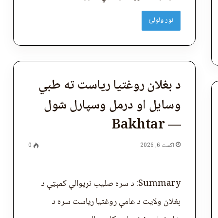
نور ولولئ
د بغلان روغتیا ریاست ته طبي
وسایل او درمل وسپارل شول
— Bakhtar
اگست 6, 2026
0
Summary: د سره صلیب نړیوالې کمېټې د
بغلان ولایت د عامې روغتیا ریاست سره د