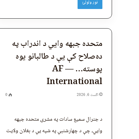
نور ولولئ
متحده جبهه وایي د اندراب په
ده‌صلاح کې یې د طالبانو یوه
پوسته… — AF
International
اگست 6, 2026
0
د جنرال سمیع سادات په مشرۍ متحده جبهه
وايي، چې د چهارشنبې په شپه یې د بغلان ولایت