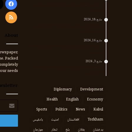
ook
د لر او بر افغانانو د نارې پورته کوونکی منظور
پښتین
RSS
مارچ 18, 2024
پر افغانستان د پاکستان بریدونه؛ طالبان وايي د
جنرالانو کار دی
About
مارچ 16, 2024
د پاکستان د نوي حکومت او طالبانو تر منځ تازه
تماسونه
ewspaper,
me. Packed
مارچ 3, 2024
completely
په افغانستان کې وروستي اورښتونه او راتلونکي
our needs.
کال ته هیلې
wsletter
Diplomacy
Development
Health
English
Economy
برېښنالیک
پته
Sports
Politics
News
Kabul
Torkham
افغانستان
امنیت
بادغیس
بدخشان
بغلان
بلخ
تخار
جوزجان