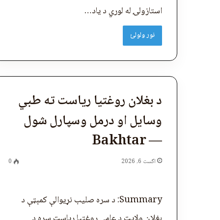
استازولۍ له لوري د یاد…
نور ولولئ
د بغلان روغتیا ریاست ته طبي
وسایل او درمل وسپارل شول
— Bakhtar
اگست 6, 2026
0
Summary: د سره صلیب نړیوالې کمېټې د
بغلان ولایت د عامې روغتیا ریاست سره د