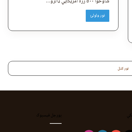
شاوخوا ۵۰۰ زره امریکايي ډالرو…
نور ولولئ
نور کتل
کې
بورجل فیسبوک