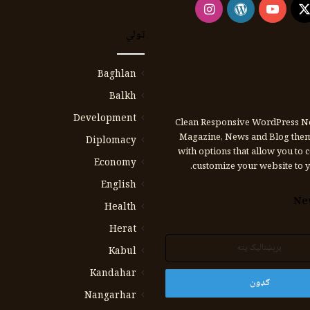
Instagram
WordPress
YouTube
Faceb
X
ټولي
Baghlan
Balkh
Development
Clean Responsive WordPress N
Magazine, News and Blog the
Diplomacy
with options that allow you to 
Economy
customize your website to y
English
Ne
Health
Herat
Kabul
Kandahar
Nangarhar