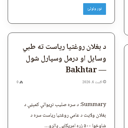
نور ولولئ
د بغلان روغتیا ریاست ته طبي
وسایل او درمل وسپارل شول
— Bakhtar
اگست 6, 2026
0
Summary: د سره صلیب نړیوالې کمېټې د
بغلان ولایت د عامې روغتیا ریاست سره د
شاوخوا ۵۰۰ زره امریکايي ډالرو…