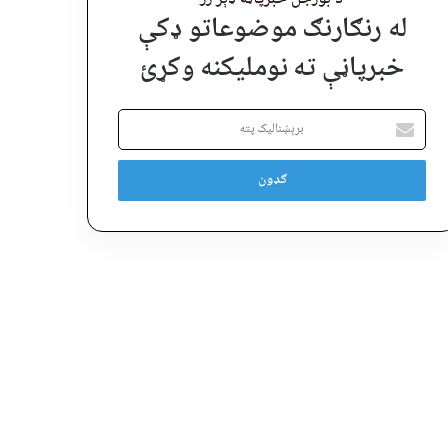
له رنګارنګ موضوعاتو ډکې
خبرپاڼې ته نوملیکنه وکړئ
برېښنالیک
پته