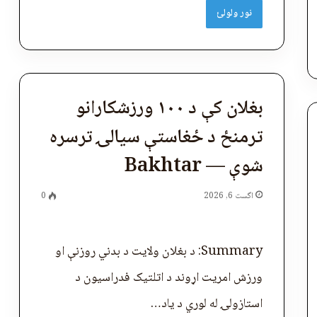
نور ولولئ
بغلان کې د ۱۰۰ ورزشکارانو
ترمنځ د ځغاستې سیالۍ ترسره
شوې — Bakhtar
اگست 6, 2026
0
Summary: د بغلان ولایت د بدني روزنې او
ورزش امریت اړوند د اتلتیک فدراسیون د
استازولۍ له لوري د یاد…