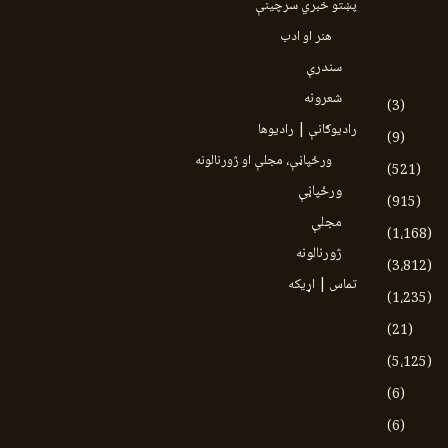
پښتو خبري سرچينې
هنر او ادب
سندرې
شعرونه
(3)
رادیوګانې | رادیوها
(9)
ورځپاڼې، مجلې او ژورنالونه
(521)
ورځپاڼې
(915)
مجلې
(1،168)
ژورنالونه
(3،812)
تماس | اړیکه
(1،235)
(21)
(5،125)
(6)
(6)