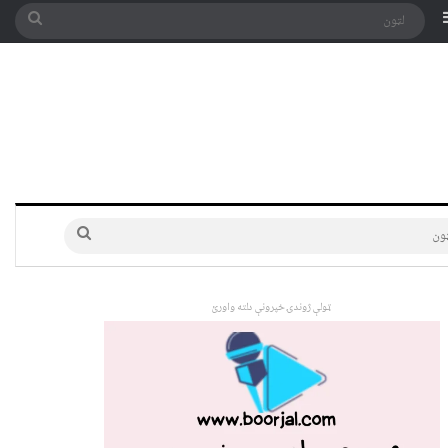
په توری
Sidebar
لټون
لټون
ټولې ژوندۍ خپرونې دلته واورئ