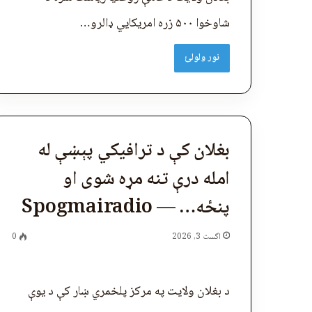
شاوخوا ۵۰۰ زره امریکايي ډالرو…
نور ولولئ
بغلان کې د ترافیکي پېښې له
امله درې تنه مړه شوی او
پنځه… — Spogmairadio
اگست 3, 2026
0
د بغلان ولایت په مرکز پلخمري ښار کې د یوې