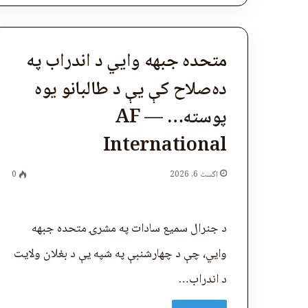
متحده جبهه وایي د اندراب په
ده‌صلاح کې یې د طالبانو یوه
پوسته… — AF
International
اگست 6, 2026
0
د جنرال سمیع سادات په مشرۍ متحده جبهه
وايي، چې د چهارشنبې په شپه یې د بغلان ولایت
د اندراب…