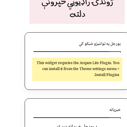
بورجل په ټولنیزو شبکو کې
This widget requries the Arqam Lite Plugin, You
can install it from the Theme settings menu >
Install Plugins.
خبرپاڼه
د بورجل خبرپاڼه ډېر ژر