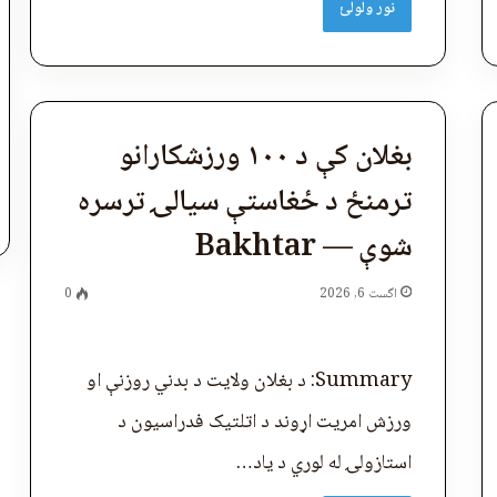
نور ولولئ
بغلان کې د ۱۰۰ ورزشکارانو
ترمنځ د ځغاستې سیالۍ ترسره
شوې — Bakhtar
اگست 6, 2026
0
Summary: د بغلان ولایت د بدني روزنې او
ورزش امریت اړوند د اتلتیک فدراسیون د
استازولۍ له لوري د یاد…