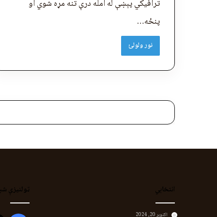
ترافیکي پېښې له امله درې تنه مړه شوي او
پنځه…
نور ولولئ
انتخابي
ټولنیزې شب
اکتوبر 20, 2024