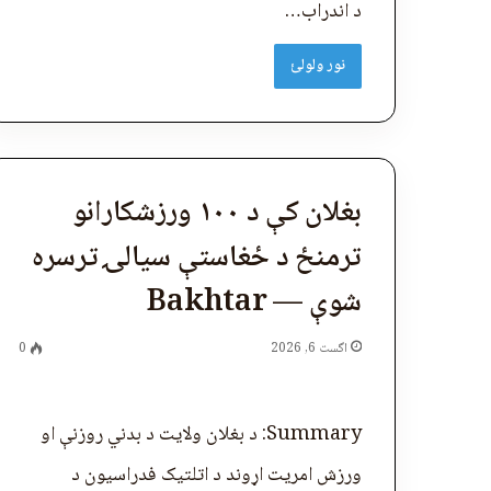
د اندراب…
نور ولولئ
بغلان کې د ۱۰۰ ورزشکارانو
ترمنځ د ځغاستې سیالۍ ترسره
شوې — Bakhtar
اگست 6, 2026
0
Summary: د بغلان ولایت د بدني روزنې او
ورزش امریت اړوند د اتلتیک فدراسیون د