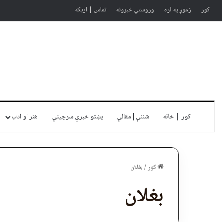
کور
زموږ په اړه
وروستي خبرونه
تماس | اړیکه
کور | خانه
شننې|مقالې
پښتو خبري سرچينې
هنر او ادب
کور
/
بغلان
بغلان