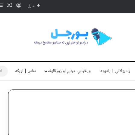
ننوتل
ناڅا
څارل
رادیوګانې | رادیوها
ورځپاڼې، مجلې او ژورنالونه
تماس | اړیکه