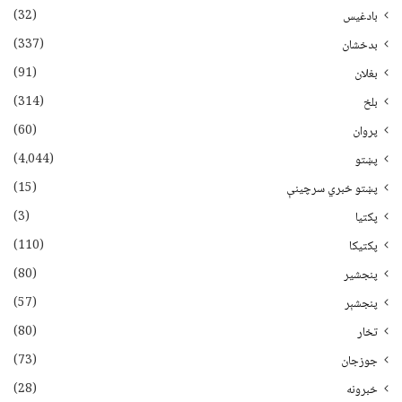
(32)
بادغیس
(337)
بدخشان
(91)
بغلان
(314)
بلخ
(60)
پروان
(4،044)
پښتو
(15)
پښتو خبري سرچينې
(3)
پکتيا
(110)
پکتیکا
(80)
پنجشیر
(57)
پنجشېر
(80)
تخار
(73)
جوزجان
(28)
خبرونه