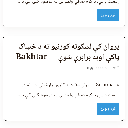
ریاست وایي، د کوه ‌صافي ولسوالۍ په موسوم کلي کې د…
نور ولولئ
پروان کې لسګونه کورنیو ته د څښاک
پاکې اوبه برابرې شوې — Bakhtar
اگست 8, 2026
0
Summary: د پروان ولایت د کلیو، بیارغونې او پراختیا
ریاست وایي، د کوه ‌صافي ولسوالۍ په موسوم کلي کې د…
نور ولولئ