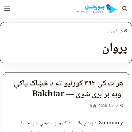
لټون
مېن
کور
/
پروان
پروان
هرات کې ۳۹۳ کورنیو ته د څښاک پاکې
اوبه برابرې شوې — Bakhtar
اگست 8, 2026
0
Summary: د پروان ولایت د کلیو، بیارغونې او پراختیا