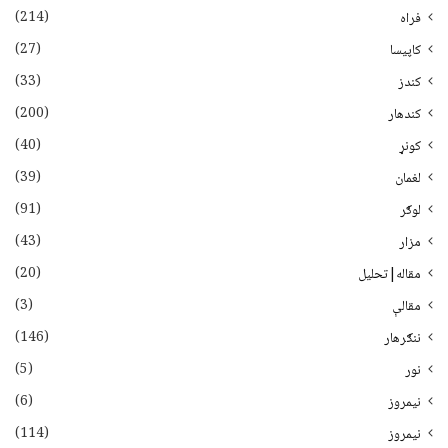
(214)
فراه
(27)
کاپیسا
(33)
کندز
(200)
کندهار
(40)
کونړ
(39)
لغمان
(91)
لوګر
(43)
مزار
(20)
مقاله|تحلیل
(3)
مقالې
(146)
ننګرهار
(5)
نور
(6)
نيمروز
(114)
نیمروز