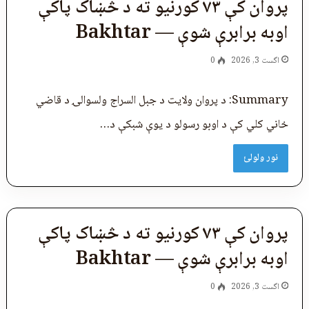
پروان کې ۷۳ کورنیو ته د څښاک پاکې
اوبه برابرې شوې — Bakhtar
اگست 3, 2026
0
Summary: د پروان ولایت د جبل‌ السراج ولسوالۍ د قاضي
‌خاني کلي کې د اوبو رسولو د یوې شبکې د…
نور ولولئ
پروان کې ۷۳ کورنیو ته د څښاک پاکې
اوبه برابرې شوې — Bakhtar
اگست 3, 2026
0