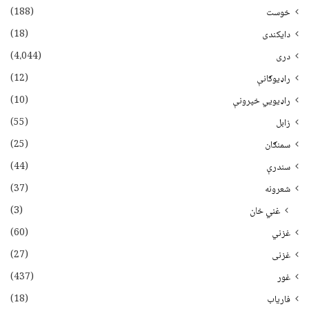
(188)
خوست
(18)
دایکندی
(4،044)
دری
(12)
راډیوګانې
(10)
راډیويي خپرونې
(55)
زابل
(25)
سمنګان
(44)
سندرې
(37)
شعرونه
(3)
غني خان
(60)
غزني
(27)
غزنی
(437)
غور
(18)
فاریاب