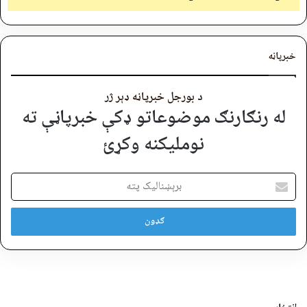
خبرپاڼه
د بورجل خبرپاڼه ډېر ژر
له رنګارنګ موضوعاتو ډکې خبرپاڼې ته
نوملیکنه وکړئ
برېښنالیک
پته