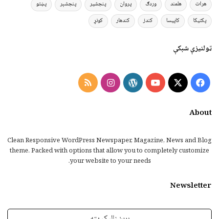
هرات
هلمند
وردګ
پروان
پنجشیر
پنجشېر
پښتو
پکتیکا
کاپیسا
کندز
کندهار
کونړ
ټولنیزې شبکې
Instagram
RSS
WordPress
YouTube
Facebook
X
About
Clean Responsive WordPress Newspaper, Magazine, News and Blog
theme. Packed with options that allow you to completely customize
your website to your needs.
Newsletter
برېښنالیک