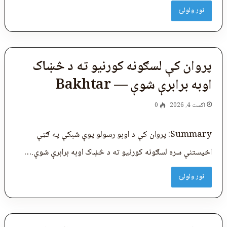
نور ولولئ
پروان کې لسګونه کورنیو ته د څښاک
اوبه برابرې شوې — Bakhtar
اگست 4, 2026
0
Summary: پروان کې د اوبو رسولو یوې شبکې په ګټې
اخیستنې سره لسګونه کورنیو ته د څښاک اوبه برابرې شوې.…
نور ولولئ