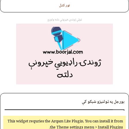
نور کتل
ټولې ژوندۍ خپرونې دلته واورئ
بورجل په ټولنیزو شبکو کې
This widget requries the Arqam Lite Plugin, You can install it from
the Theme settings menu > Install Plugins.