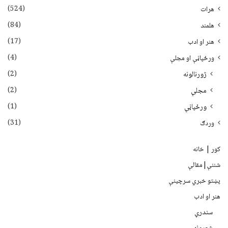
(524)
هرات
(84)
هلمند
(17)
هنر او ادب
(4)
ورځپاڼې او مجلې
(2)
ژورنالونه
(2)
مجلې
(1)
ورځپاڼې
(31)
وردګ
کور | خانه
شننې|مقالې
پښتو خبري سرچينې
هنر او ادب
سندرې