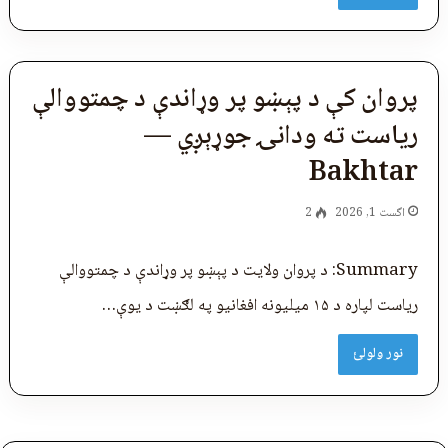
پروان کې د پېښو پر وړاندې د چمتووالې
ریاست ته ودانۍ جوړېږي —
Bakhtar
اگست 1, 2026
2
Summary: د پروان ولایت د پېښو پر وړاندې د چمتووالې
ریاست لپاره د ۱۵ میلیونه افغانیو په لګښت د یوې…
نور ولولئ