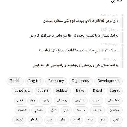
انتخابي
اکتوبر 20, 2024
د لر او بر افغانانو د نارې پورته کوونکی منظور پښتین
مارچ 18, 2024
پر افغانستان د پاکستان بریدونه؛ طالبان وايي د جنرالانو کار دی
مارچ 16, 2024
د پاکستان د نوي حکومت او طالبانو تر منځ تازه تماسونه
مارچ 3, 2024
په افغانستان کې وروستي اورښتونه او راتلونکي کال ته هیلې
Health
English
Economy
Diplomacy
Development
Torkham
Sports
Politics
News
Kabul
Herat
افغانستان
امنیت
بادغیس
بدخشان
بغلان
بلخ
تخار
جوزجان
خبرونه
خوست
دری
زابل
سندرې
شعرونه
غزني
غور
فراه
لغمان
لوګر
مزار
ننګرهار
نیمروز