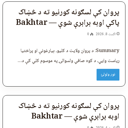
پروان کې لسګونه کورنیو ته د څښاک
پاکې اوبه برابرې شوې — Bakhtar
اگست 8, 2026
0
Summary: د پروان ولایت د کلیو، بیارغونې او پراختیا
ریاست وایي، د کوه ‌صافي ولسوالۍ په موسوم کلي کې د…
نور ولولئ
پروان کې لسګونه کورنیو ته د څښاک
اوبه برابرې شوې — Bakhtar