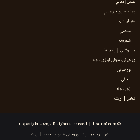
شننې|مقالې
پښتو خبري سرچينې
هنر او ادب
سندرې
شعرونه
رادیوګانې | رادیوها
ورځپاڼې، مجلې او ژورنالونه
ورځپاڼې
مجلې
ژورنالونه
تماس | اړیکه
boorjal.com
© Copyright 2026, All Rights Reserved |
کور
زموږ په اړه
وروستي خبرونه
تماس | اړیکه