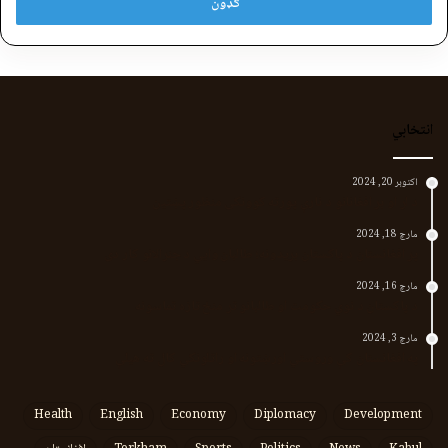
انتخابي
اکتوبر 20, 2024
د لر او بر افغانانو د نارې پورته کوونکی منظور پښتین
مارچ 18, 2024
پر افغانستان د پاکستان بریدونه؛ طالبان وايي د جنرالانو کار دی
مارچ 16, 2024
د پاکستان د نوي حکومت او طالبانو تر منځ تازه تماسونه
مارچ 3, 2024
په افغانستان کې وروستي اورښتونه او راتلونکي کال ته هیلې
Health
English
Economy
Diplomacy
Development