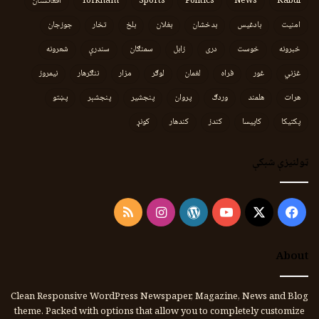
Kabul
News
Politics
Sports
Torkham
افغانستان
امنیت
بادغیس
بدخشان
بغلان
بلخ
تخار
جوزجان
خبرونه
خوست
دری
زابل
سمنګان
سندرې
شعرونه
غزني
غور
فراه
لغمان
لوګر
مزار
ننګرهار
نیمروز
هرات
هلمند
وردګ
پروان
پنجشیر
پنجشېر
پښتو
پکتیکا
کاپیسا
کندز
کندهار
کونړ
ټولنیزې شبکې
Instagram
RSS
WordPress
YouTube
Facebook
X
About
Clean Responsive WordPress Newspaper, Magazine, News and Blog
theme. Packed with options that allow you to completely customize