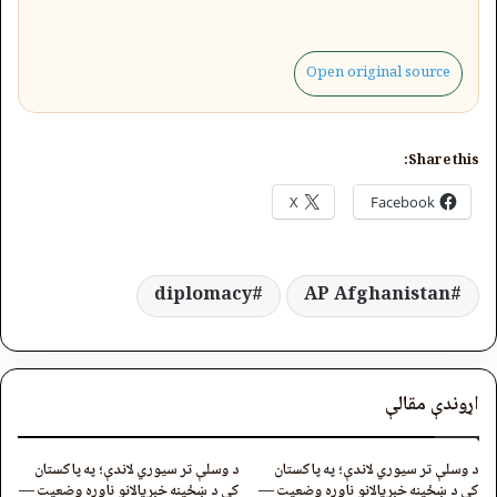
Open original source
Share this:
X
Facebook
diplomacy
AP Afghanistan
اړوندې مقالې
د وسلې تر سیوري لاندې؛ په پاکستان
د وسلې تر سیوري لاندې؛ په پاکستان
کې د ښځینه خبریالانو ناوړه وضعیت —
کې د ښځینه خبریالانو ناوړه وضعیت —