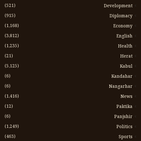
(521)
Development
(915)
Diplomacy
(1،168)
Economy
(3،812)
English
(1،235)
Health
(21)
Herat
(5،125)
Kabul
(6)
Kandahar
(6)
Nangarhar
(1،416)
News
(12)
Paktika
(6)
Panjshir
(1،249)
Politics
(463)
Sports