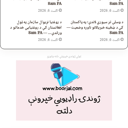
8am PA
8am PA
اگست 6, 2026
اگست 6, 2026
د وسلې تر سیوري لاندې؛ په پاکستان
د روغتیا نړیوال سازمان په ټول
کې د ښځینه خبریالانو ناوړه وضعیت —
افغانستان کې د روغتیايي خدماتو د
8am PA
وړاندې… — 8am PA
اگست 6, 2026
اگست 6, 2026
ټولې ژوندۍ خپرونې دلته واورئ