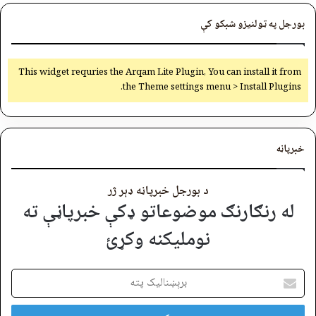
بورجل په ټولنیزو شبکو کې
This widget requries the Arqam Lite Plugin, You can install it from
the Theme settings menu > Install Plugins.
خبرپاڼه
د بورجل خبرپاڼه ډېر ژر
له رنګارنګ موضوعاتو ډکې خبرپاڼې ته
نوملیکنه وکړئ
برېښنالیک
پته