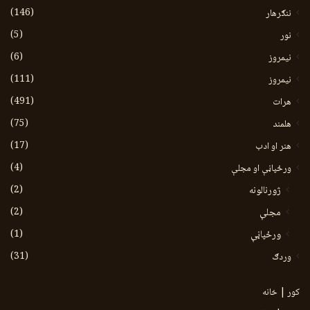
(146)
ننګرهار
(5)
نور
(6)
نيمروز
(111)
نیمروز
(491)
هرات
(75)
هلمند
(17)
هنر او ادب
(4)
ورځپاڼې او مجلې
(2)
ژورنالونه
(2)
مجلې
(1)
ورځپاڼې
(31)
وردګ
کور | خانه