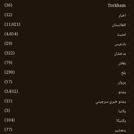
(36)
Torkham
(12)
اخبار
(11،621)
افغانستان
(4،654)
امنیت
(29)
بادغیس
(322)
بدخشان
(79)
بغلان
(290)
بلخ
(57)
پروان
(3،812)
پښتو
(15)
پښتو خبري سرچينې
(3)
پکتيا
(104)
پکتیکا
(77)
پنجشیر