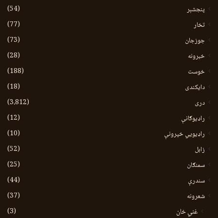
(54)
پنجشېر
(77)
تخار
(73)
جوزجان
(28)
خبرونه
(188)
خوست
(18)
دایکندی
(3،812)
دری
(12)
راډیوګانې
(10)
راډیويي خپرونې
(52)
زابل
(25)
سمنګان
(44)
سندرې
(37)
شعرونه
(3)
غني خان