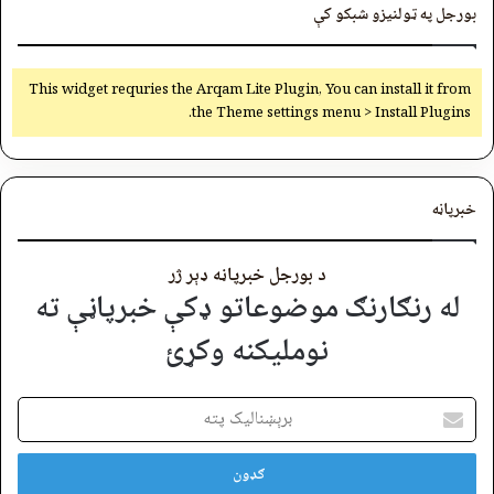
بورجل په ټولنیزو شبکو کې
This widget requries the Arqam Lite Plugin, You can install it from
the Theme settings menu > Install Plugins.
خبرپاڼه
د بورجل خبرپاڼه ډېر ژر
له رنګارنګ موضوعاتو ډکې خبرپاڼې ته
نوملیکنه وکړئ
برېښنالیک
پته