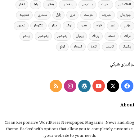
افغانستان
امنیت
بادغیس
بدخشان
بغلان
بلخ
تخار
جوزجان
خبرونه
خوست
دری
زابل
سندرې
شعرونه
غزني
غور
فراه
لغمان
لوګر
مزار
ننګرهار
نیمروز
هرات
هلمند
وردګ
پروان
پنجشیر
پنجشېر
پښتو
پکتیکا
کاپیسا
کندز
کندهار
کونړ
ټولنیزې شبکې
Instagram
RSS
WordPress
YouTube
Facebook
X
About
Clean Responsive WordPress Newspaper, Magazine, News and Blog
theme. Packed with options that allow you to completely customize
your website to your needs.