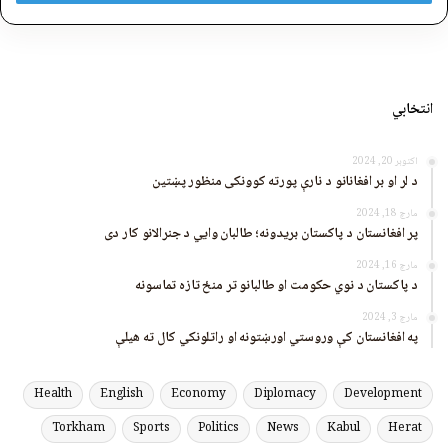
انتخابي
اکتوبر 20, 2024
د لر او بر افغانانو د نارې پورته کوونکی منظور پښتین
مارچ 18, 2024
پر افغانستان د پاکستان بریدونه؛ طالبان وايي د جنرالانو کار دی
مارچ 16, 2024
د پاکستان د نوي حکومت او طالبانو تر منځ تازه تماسونه
مارچ 3, 2024
په افغانستان کې وروستي اورښتونه او راتلونکي کال ته هیلې
Health
English
Economy
Diplomacy
Development
Torkham
Sports
Politics
News
Kabul
Herat