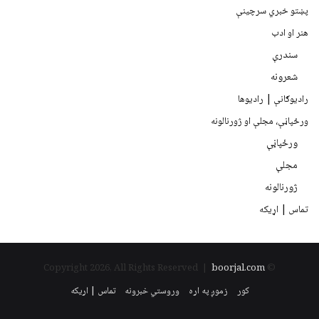
پښتو خبري سرچينې
هنر او ادب
سندرې
شعرونه
رادیوګانې | رادیوها
ورځپاڼې، مجلې او ژورنالونه
ورځپاڼې
مجلې
ژورنالونه
تماس | اړیکه
boorjal.com
© Copyright 2026, All Rights Reserved |
کور
زموږ په اړه
وروستي خبرونه
تماس | اړیکه