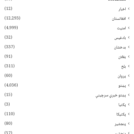
(12)
اخبار
(12،293)
افغانستان
(4،999)
امنیت
(32)
بادغیس
(337)
بدخشان
(91)
بغلان
(311)
بلخ
(60)
پروان
(4،036)
پښتو
(15)
پښتو خبري سرچينې
(3)
پکتيا
(110)
پکتیکا
(80)
پنجشیر
(57)
پنجشېر