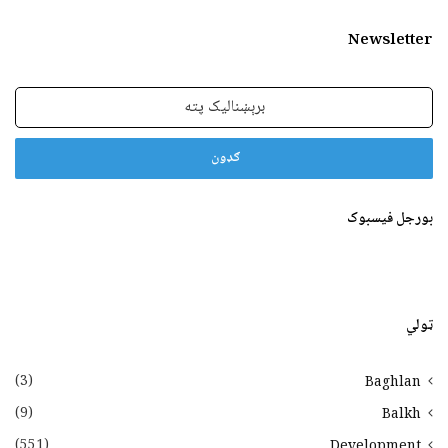
Newsletter
برېښنالیک
پته
بورجل فیسبوک
ټولي
(3)
Baghlan
(9)
Balkh
(551)
Development