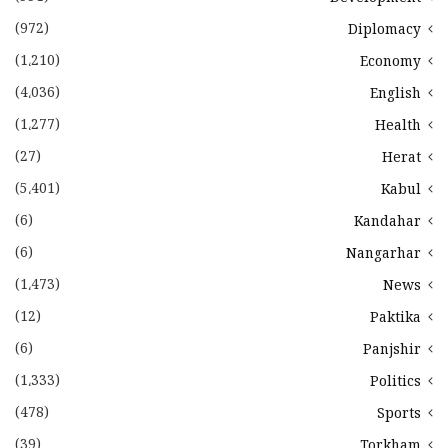
(972)
Diplomacy
(1،210)
Economy
(4،036)
English
(1،277)
Health
(27)
Herat
(5،401)
Kabul
(6)
Kandahar
(6)
Nangarhar
(1،473)
News
(12)
Paktika
(6)
Panjshir
(1،333)
Politics
(478)
Sports
(39)
Torkham