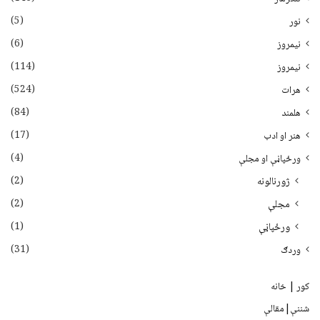
(5)
نور
(6)
نيمروز
(114)
نیمروز
(524)
هرات
(84)
هلمند
(17)
هنر او ادب
(4)
ورځپاڼې او مجلې
(2)
ژورنالونه
(2)
مجلې
(1)
ورځپاڼې
(31)
وردګ
کور | خانه
شننې|مقالې