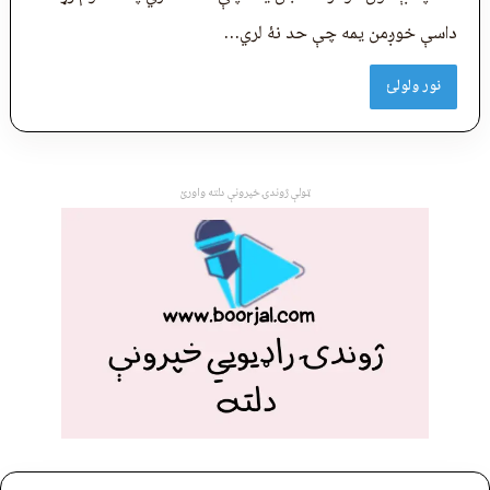
داسې خوږمن یمه چې حد نهٔ لري…
نور ولولئ
ټولې ژوندۍ خپرونې دلته واورئ