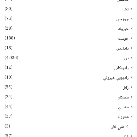
(80)
تخار
(73)
جوزجان
(28)
خبرونه
(188)
خوست
(18)
دایکندی
(4،036)
دری
(12)
راډیوګانې
(10)
راډیويي خپرونې
(55)
زابل
(25)
سمنګان
(44)
سندرې
(37)
شعرونه
(3)
غني خان
(57)
غزني