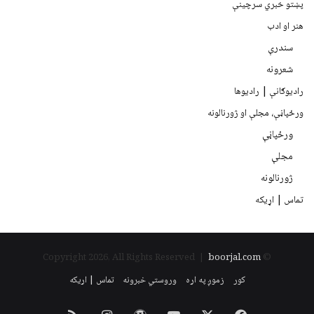
پښتو خبري سرچينې
هنر او ادب
سندرې
شعرونه
رادیوګانې | رادیوها
ورځپاڼې، مجلې او ژورنالونه
ورځپاڼې
مجلې
ژورنالونه
تماس | اړیکه
boorjal.com
© Copyright 2026, All Rights Reserved |
کور
زموږ په اړه
وروستي خبرونه
تماس | اړیکه