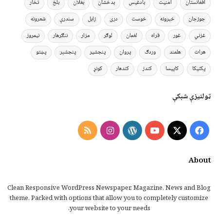
افغانستان
امنیت
بادغیس
بدخشان
بغلان
بلخ
تخار
جوزجان
خبرونه
خوست
دری
زابل
سندرې
شعرونه
غزني
غور
فراه
لغمان
لوګر
مزار
ننګرهار
نیمروز
هرات
هلمند
وردګ
پروان
پنجشیر
پنجشېر
پښتو
پکتیکا
کاپیسا
کندز
کندهار
کونړ
ټولنیزې شبکې
Instagram
RSS
WordPress
YouTube
Facebook
X
About
Clean Responsive WordPress Newspaper, Magazine, News and Blog
theme. Packed with options that allow you to completely customize
your website to your needs.