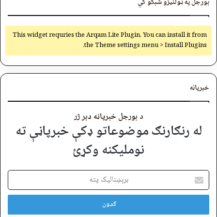
بورجل په ټولنیزو شبکو کې
This widget requries the Arqam Lite Plugin, You can install it from
the Theme settings menu > Install Plugins.
خبرپاڼه
د بورجل خبرپاڼه ډېر ژر
له رنګارنګ موضوعاتو ډکې خبرپاڼې ته
نوملیکنه وکړئ
برېښنالیک
پته