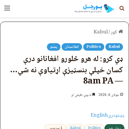
لټون
مېن
کور
/
Kabul
Kabul
Politics
افغانستان
پښتو
ډي کرو: له هرو څلورو افغانانو درې
کسان خپلې بنسټيزې اړتیاوې نه شي…
— 8am PA
جولای 6, 2026
له یوې دقیقې لږ
پښتو
دری
English
روان خبر
Politics
Kabul
1 سرچینې