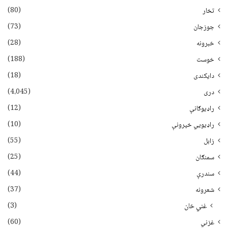
(80)
تخار
(73)
جوزجان
(28)
خبرونه
(188)
خوست
(18)
دایکندی
(4،045)
دری
(12)
راډیوګانې
(10)
راډیويي خپرونې
(55)
زابل
(25)
سمنګان
(44)
سندرې
(37)
شعرونه
(3)
غني خان
(60)
غزني