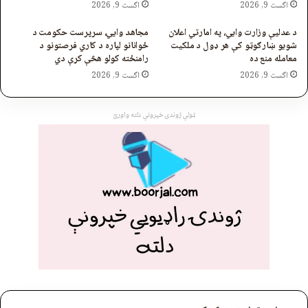
اگست 9, 2026
اگست 9, 2026
د عدلیې وزارت وایي، په امارتي اعلان
مجاهد وایي، سرپرست حکومت د
شویو ښارګوټو کې هر ډول د ملکیت
ځوانانو لپاره د کاري فرصتونو د
معامله منع ده
رامنځته کولو هڅې کړې دي
اگست 9, 2026
اگست 9, 2026
ټولې ژوندۍ خپرونې دلته واورئ