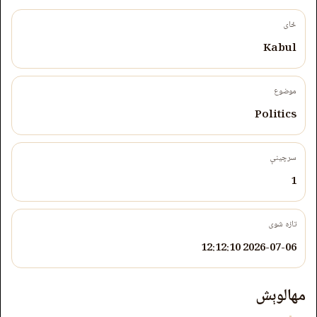
ځای
Kabul
موضوع
Politics
سرچینې
1
تازه شوی
2026-07-06 12:12:10
مهالوېش