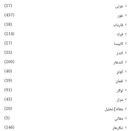
(27)
غزنی
(437)
غور
(18)
فاریاب
(214)
فراه
(27)
کاپیسا
(33)
کندز
(200)
کندهار
(40)
کونړ
(39)
لغمان
(91)
لوګر
(43)
مزار
(20)
مقاله|تحلیل
(3)
مقالې
(146)
ننګرهار