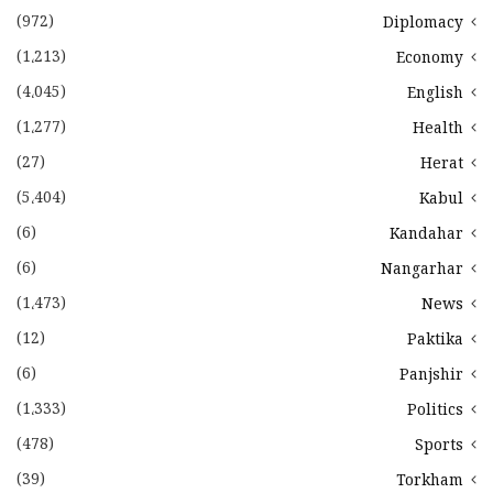
(972)
Diplomacy
(1،213)
Economy
(4،045)
English
(1،277)
Health
(27)
Herat
(5،404)
Kabul
(6)
Kandahar
(6)
Nangarhar
(1،473)
News
(12)
Paktika
(6)
Panjshir
(1،333)
Politics
(478)
Sports
(39)
Torkham