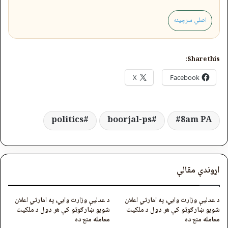
اصلي سرچینه
Share this:
X
Facebook
politics
boorjal-ps
8am PA
اړوندې مقالې
د عدلیې وزارت وایي، په امارتي اعلان
د عدلیې وزارت وایي، په امارتي اعلان
شویو ښارګوټو کې هر ډول د ملکیت
شویو ښارګوټو کې هر ډول د ملکیت
معامله منع ده
معامله منع ده