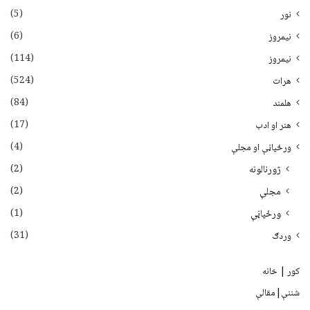
(5)
نور
(6)
نيمروز
(114)
نیمروز
(524)
هرات
(84)
هلمند
(17)
هنر او ادب
(4)
ورځپاڼې او مجلې
(2)
ژورنالونه
(2)
مجلې
(1)
ورځپاڼې
(31)
وردګ
کور | خانه
شننې|مقالې