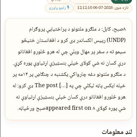
تازه شوی: 2026-07-06 12:12:10
🎙 راډیو واورئ
۸صبح، کابل: د ملګرو ملتونو د پراختیايي پروګرام
(UNDP) رییس الکساندر ډی کرو د افغانستان ختیځو
سیمو ته د سفر پر مهال ویلي چې له هرو څلورو افغانانو
درې کسان نه شي کولای خپلې بنسټيزې اړتیاوې پوره کړي.
د ملګرو ملتونو دغه چارواکي يکشنبه د چنګاښ پر ۱۴مه پر
خپله ایکس پاڼه لیکلي چې په […] The post ډي کرو: له
هرو څلورو افغانانو درې کسان خپلې بنسټيزې اړتیاوې نه
شي پوره کولای appeared first on ۸صبح ورځپاڼه.
لنډ معلومات