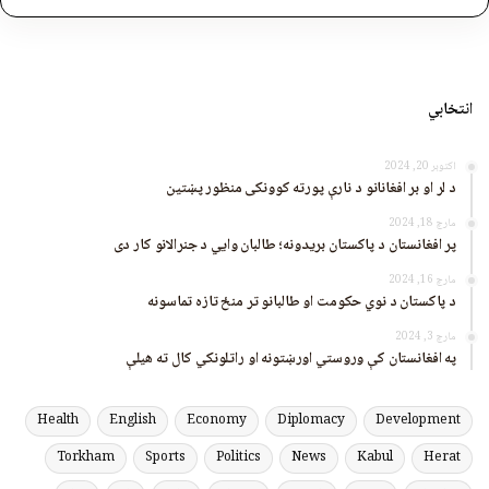
انتخابي
اکتوبر 20, 2024
د لر او بر افغانانو د نارې پورته کوونکی منظور پښتین
مارچ 18, 2024
پر افغانستان د پاکستان بریدونه؛ طالبان وايي د جنرالانو کار دی
مارچ 16, 2024
د پاکستان د نوي حکومت او طالبانو تر منځ تازه تماسونه
مارچ 3, 2024
په افغانستان کې وروستي اورښتونه او راتلونکي کال ته هیلې
Health
English
Economy
Diplomacy
Development
Torkham
Sports
Politics
News
Kabul
Herat