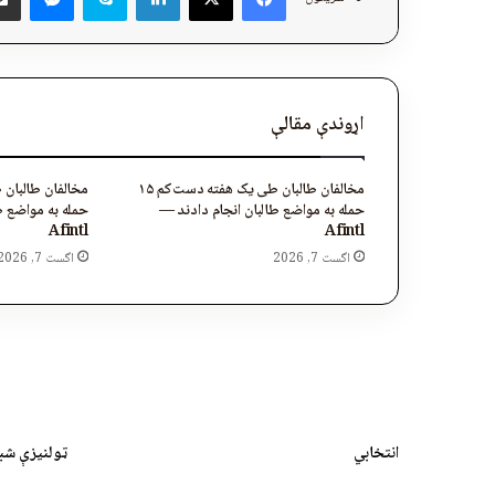
اړوندې مقالې
مخالفان طالبان طی یک هفته دست‌کم ۱۵
حمله به مواضع طالبان انجام دادند —
حمله به مواضع ط
Afintl
Afintl
اگست 7, 2026
اگست 7, 2026
انتخابي
ټولنیزې شب