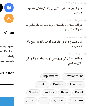
اکتوبر 20, 2024
ook
د لر او بر افغانانو د نارې پورته کوونکی منظور
پښتین
RSS
مارچ 18, 2024
پر افغانستان د پاکستان بریدونه؛ طالبان وايي د
جنرالانو کار دی
About
مارچ 16, 2024
د پاکستان د نوي حکومت او طالبانو تر منځ تازه
تماسونه
ewspaper,
me. Packed
مارچ 3, 2024
completely
په افغانستان کې وروستي اورښتونه او راتلونکي
our needs.
کال ته هیلې
wsletter
Diplomacy
Development
Health
English
Economy
برېښنالیک
پته
Sports
Politics
News
Kabul
Torkham
افغانستان
امنیت
بادغیس