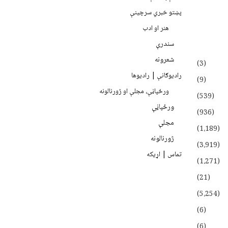
پښتو خبري سرچينې
هنر او ادب
سندرې
شعرونه
(3)
رادیوګانې | رادیوها
(9)
ورځپاڼې، مجلې او ژورنالونه
(539)
ورځپاڼې
(936)
مجلې
(1،189)
ژورنالونه
(3،919)
تماس | اړیکه
(1،271)
(21)
(5،254)
(6)
(6)