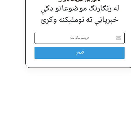
له رنګارنګ موضوعاتو ډکې
خبرپاڼې ته نوملیکنه وکړئ
برېښنالیک
پته