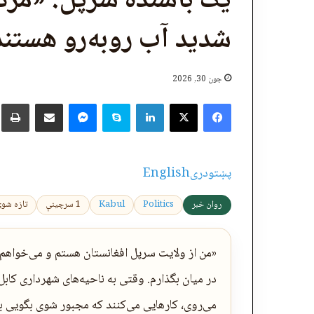
یک باشنده سرپل: «مردم
شدید آب روبه‌رو هستند» — 
جون 30, 2026
X
Facebook
LinkedIn
Skype
پر برېښنالیک یې شریک کړئ
Messenger
چ
پښتو
دری
English
روان خبر
Politics
Kabul
1 سرچینې
تازه شوی: 2026-06-30 46
«من از ولایت سرپل افغانستان هستم و می‌خواهم ن
در میان بگذارم. وقتی به ناحیه‌های شهرداری کا
می‌روی، کارهایی می‌کنند که مجبور شوی بگویی ب