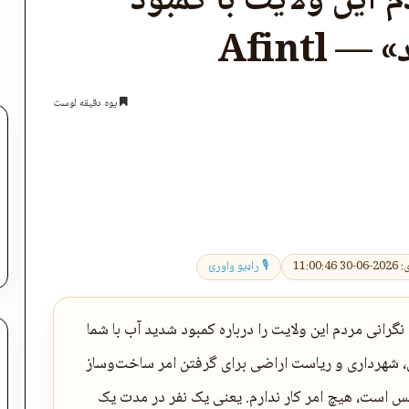
 این ولایت با کمبود
Afintl
یوه دقیقه لوست
اپول
11:00:
🎙 راډیو واورئ
گرانی مردم این ولایت را درباره کمبود شدید آب با شما
بل، شهرداری و ریاست اراضی برای گرفتن امر ساخت‌وساز
س است، هیچ امر کار ندارم. یعنی یک نفر در مدت یک