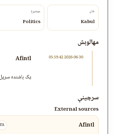
ځای
موضوع
Politics
Kabul
مهالوېش
2026-06-30 05:59:42
Afintl
یک باشنده سرپل:
سرچینې
External sources
Afintl
FA