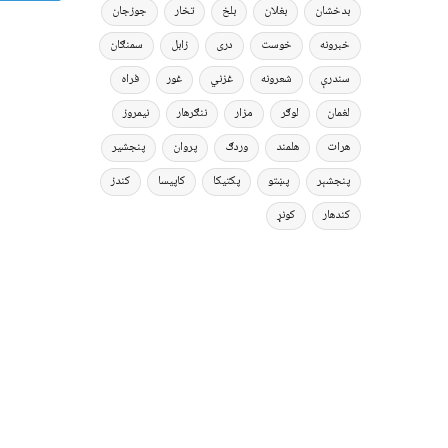
بدخشان
بغلان
بلخ
تخار
جوزجان
خبرونه
خوست
دری
زابل
سمنګان
سندرې
شعرونه
غزني
غور
فراه
لغمان
لوګر
مزار
ننګرهار
نیمروز
هرات
هلمند
وردګ
پروان
پنجشیر
پنجشېر
پښتو
پکتیکا
کاپیسا
کندز
کندهار
کونړ