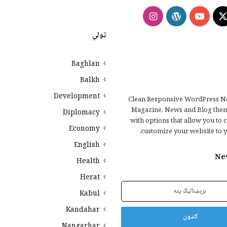
Instagram
WordPress
YouTube
Faceb
X
ټولي
Baghlan
Balkh
Development
Clean Responsive WordPress N
Magazine, News and Blog the
Diplomacy
with options that allow you to 
Economy
customize your website to y
English
Ne
Health
Herat
Kabul
Kandahar
Nangarhar