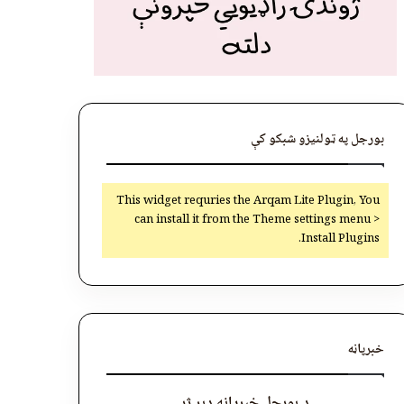
بورجل په ټولنیزو شبکو کې
This widget requries the Arqam Lite Plugin, You
can install it from the Theme settings menu >
Install Plugins.
خبرپاڼه
د بورجل خبرپاڼه ډېر ژر