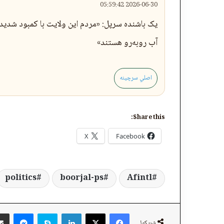
2026-06-30 05:59:42
یک باشنده سرپل: «مردم این ولایت با کمبود شدید
آب روبه‌رو هستند»
اصلي سرچینه
Share this:
X
Facebook
politics
boorjal-ps
Afintl
ger
Skype
LinkedIn
Facebook
X
شریکول