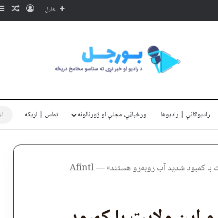
ننوتل
ناڅا
څارل
رادیوګانې | رادیوها
ورځپاڼې، مجلې او ژورنالونه
تماس | اړیکه
ا کمبود شدید آب روبه‌رو هستند» — Afintl