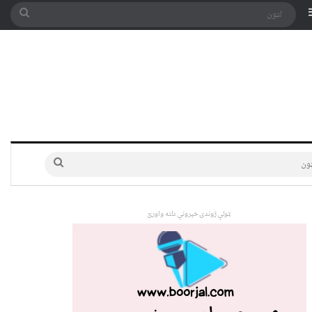
په توری
Sidebar
لټون
لټون
ټولې ژوندۍ خپرونې دلته واورئ