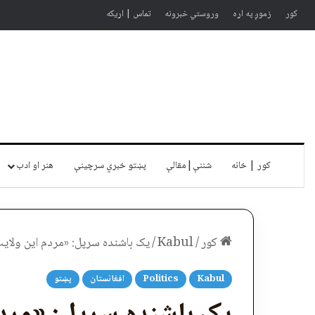
کور
زموږ په اړه
وروستي خبرونه
تماس | اړیکه
کور | خانه
شننې|مقالې
پښتو خبري سرچينې
هنر او ادب
کور
/
Kabul
/
یک باشنده سرپل: «مردم این ولایت ب
Kabul
Politics
افغانستان
پښتو