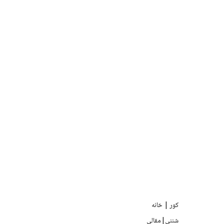
کور | خانه
شننې|مقالې