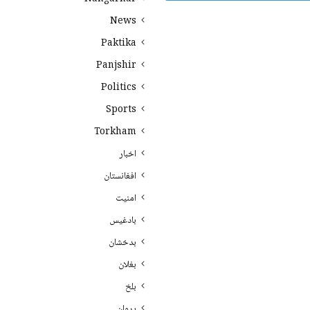
News
Paktika
Panjshir
Politics
Sports
Torkham
اخبار
افغانستان
امنیت
بادغیس
بدخشان
بغلان
بلخ
پروان