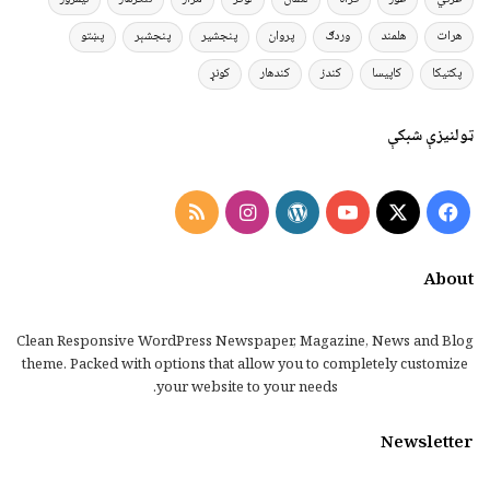
هرات
هلمند
وردګ
پروان
پنجشیر
پنجشېر
پښتو
پکتیکا
کاپیسا
کندز
کندهار
کونړ
ټولنیزې شبکې
Instagram
RSS
WordPress
YouTube
Facebook
X
About
Clean Responsive WordPress Newspaper, Magazine, News and Blog
theme. Packed with options that allow you to completely customize
your website to your needs.
Newsletter