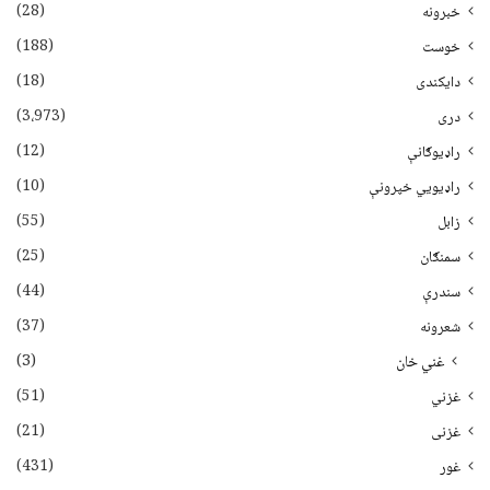
(28)
خبرونه
(188)
خوست
(18)
دایکندی
(3،973)
دری
(12)
راډیوګانې
(10)
راډیويي خپرونې
(55)
زابل
(25)
سمنګان
(44)
سندرې
(37)
شعرونه
(3)
غني خان
(51)
غزني
(21)
غزنی
(431)
غور