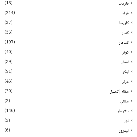
(18)
فاریاب
(214)
فراه
(27)
کاپیسا
(33)
کندز
(197)
کندهار
(40)
کونړ
(39)
لغمان
(91)
لوګر
(43)
مزار
(20)
مقاله|تحلیل
(3)
مقالې
(146)
ننګرهار
(5)
نور
(6)
نيمروز