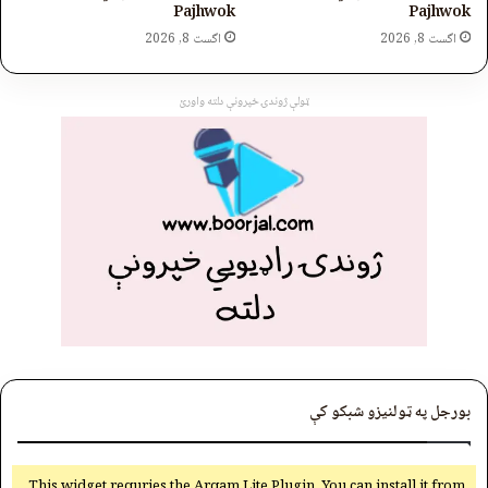
Pajhwok
Pajhwok
اگست 8, 2026
اگست 8, 2026
ټولې ژوندۍ خپرونې دلته واورئ
بورجل په ټولنیزو شبکو کې
This widget requries the Arqam Lite Plugin, You can install it from