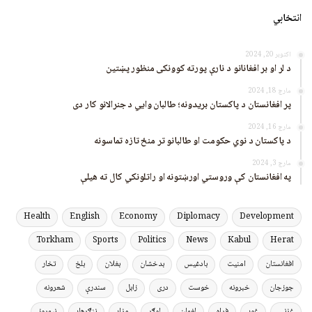
انتخابي
اکتوبر 20, 2024
د لر او بر افغانانو د نارې پورته کوونکی منظور پښتین
مارچ 18, 2024
پر افغانستان د پاکستان بریدونه؛ طالبان وايي د جنرالانو کار دی
مارچ 16, 2024
د پاکستان د نوي حکومت او طالبانو تر منځ تازه تماسونه
مارچ 3, 2024
په افغانستان کې وروستي اورښتونه او راتلونکي کال ته هیلې
Health
English
Economy
Diplomacy
Development
Torkham
Sports
Politics
News
Kabul
Herat
افغانستان
امنیت
بادغیس
بدخشان
بغلان
بلخ
تخار
جوزجان
خبرونه
خوست
دری
زابل
سندرې
شعرونه
غزني
غور
فراه
لغمان
لوګر
مزار
ننګرهار
نیمروز