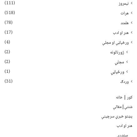
(111)
نیمروز
(518)
هرات
(78)
هلمند
(17)
هنر او ادب
(4)
ورځپاڼې او مجلې
(2)
ژورنالونه
(2)
مجلې
(1)
ورځپاڼې
(31)
وردګ
کور | خانه
شننې|مقالې
پښتو خبري سرچينې
هنر او ادب
سندرې