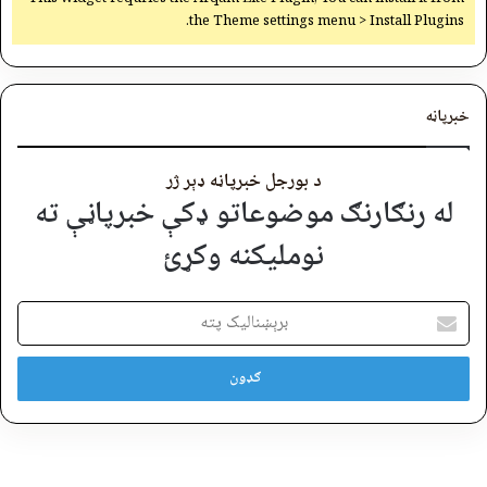
the Theme settings menu > Install Plugins.
خبرپاڼه
د بورجل خبرپاڼه ډېر ژر
له رنګارنګ موضوعاتو ډکې خبرپاڼې ته
نوملیکنه وکړئ
برېښنالیک
پته