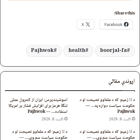
Share this:
X
Facebook
Pajhwok
health
boorjal-fa
اړوندې مقالې
د ا.ا زعیم: که د علماوو نصيحت او د
اسوشیتدپرس: ایران از کنترول عملی
حکومت سیاست دواړه په… —
تنگۀ هرمز برای افزایش فشار بر امریکا
Pajhwok
استفاده… — Pajhwok
اگست 8, 2026
اگست 8, 2026
د ا.ا زعیم: که د علماوو نصیحت او د
د ا.ا زعیم: که د علماوو نصیحت او د
حکومت سیاست سم وي،… —
حکومت سیاست سم وي،… —