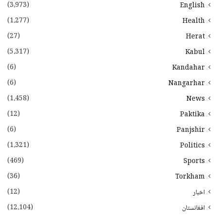
(3،973)
English
(1،277)
Health
(27)
Herat
(5،317)
Kabul
(6)
Kandahar
(6)
Nangarhar
(1،458)
News
(12)
Paktika
(6)
Panjshir
(1،321)
Politics
(469)
Sports
(36)
Torkham
(12)
اخبار
(12،104)
افغانستان