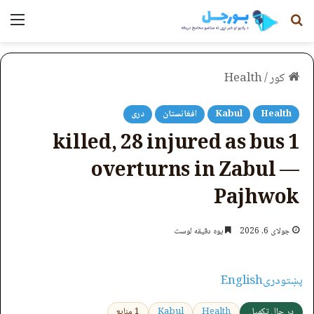
لټون
مېن
کور
/
Health
Health
Kabul
افغانستان
دری
1 killed, 28 injured as bus
overturns in Zabul —
Pajhwok
جولای 6, 2026
یوه دقیقه لوست
پښتو
دری
English
در حال تکمیل
Health
Kabul
1 منابع