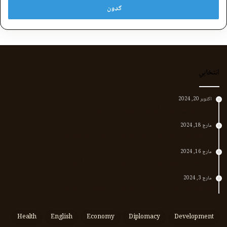
انتخابي
اکتوبر 20, 2024
د لر او بر افغانانو د نارې پورته کوونکی منظور پښتین
مارچ 18, 2024
پر افغانستان د پاکستان بریدونه؛ طالبان وايي د جنرالانو کار دی
مارچ 16, 2024
د پاکستان د نوي حکومت او طالبانو تر منځ تازه تماسونه
مارچ 3, 2024
په افغانستان کې وروستي اورښتونه او راتلونکي کال ته هیلې
Health
English
Economy
Diplomacy
Development