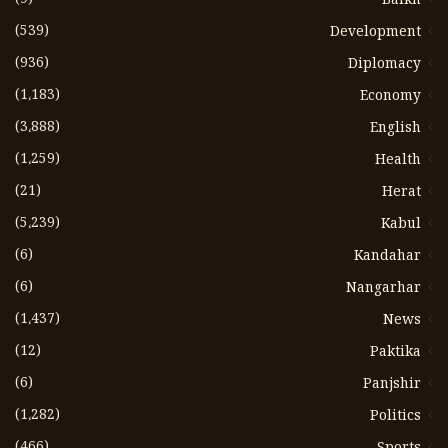
Balkh
(539)
Development
(936)
Diplomacy
(1،183)
Economy
(3،888)
English
(1،259)
Health
(21)
Herat
(5،239)
Kabul
(6)
Kandahar
(6)
Nangarhar
(1،437)
News
(12)
Paktika
(6)
Panjshir
(1،282)
Politics
(466)