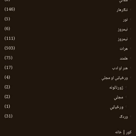
مقالې
(146)
ننګرهار
(5)
نور
(6)
نيمروز
(111)
نیمروز
(503)
هرات
(75)
هلمند
(17)
هنر او ادب
(4)
ورځپاڼې او مجلې
(2)
ژورنالونه
(2)
مجلې
(1)
ورځپاڼې
(31)
وردګ
کور | خانه