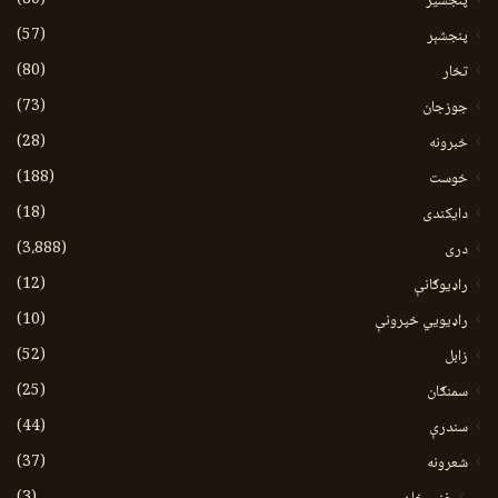
پنجشیر
(57)
پنجشېر
(80)
تخار
(73)
جوزجان
(28)
خبرونه
(188)
خوست
(18)
دایکندی
(3،888)
دری
(12)
راډیوګانې
(10)
راډیويي خپرونې
(52)
زابل
(25)
سمنګان
(44)
سندرې
(37)
شعرونه
(3)