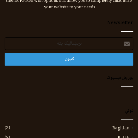
theme. Packed with options that allow you to completely customize
your website to your needs.
Newsletter
برېښنالیک
پته
بورجل فیسبوک
ټولي
(3)
Baghlan
(9)