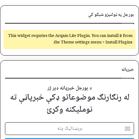
بورجل په ټولنیزو شبکو کې
This widget requries the Arqam Lite Plugin, You can install it from
the Theme settings menu > Install Plugins.
خبرپاڼه
د بورجل خبرپاڼه ډېر ژر
له رنګارنګ موضوعاتو ډکې خبرپاڼې ته
نوملیکنه وکړئ
برېښنالیک
پته