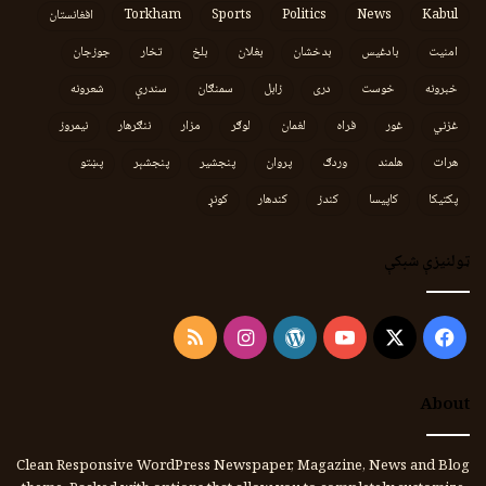
Kabul
News
Politics
Sports
Torkham
افغانستان
امنیت
بادغیس
بدخشان
بغلان
بلخ
تخار
جوزجان
خبرونه
خوست
دری
زابل
سمنګان
سندرې
شعرونه
غزني
غور
فراه
لغمان
لوګر
مزار
ننګرهار
نیمروز
هرات
هلمند
وردګ
پروان
پنجشیر
پنجشېر
پښتو
پکتیکا
کاپیسا
کندز
کندهار
کونړ
ټولنیزې شبکې
Instagram
RSS
WordPress
YouTube
Facebook
X
About
Clean Responsive WordPress Newspaper, Magazine, News and Blog