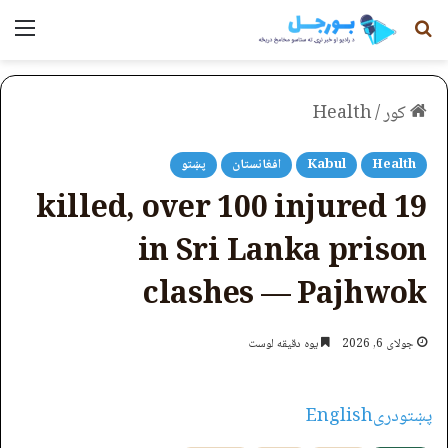
لټون
مېن
کور
/
Health
Health
Kabul
افغانستان
پښتو
19 killed, over 100 injured
in Sri Lanka prison
clashes — Pajhwok
جولای 6, 2026
یوه دقیقه لوست
پښتو
دری
English