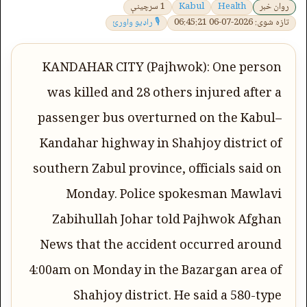
روان خبر
Health
Kabul
1 سرچینې
تازه شوی: 2026-07-06 06:45:21
🎙 راډیو واورئ
KANDAHAR CITY (Pajhwok): One person
was killed and 28 others injured after a
passenger bus overturned on the Kabul–
Kandahar highway in Shahjoy district of
southern Zabul province, officials said on
Monday. Police spokesman Mawlavi
Zabihullah Johar told Pajhwok Afghan
News that the accident occurred around
4:00am on Monday in the Bazargan area of
Shahjoy district. He said a 580-type