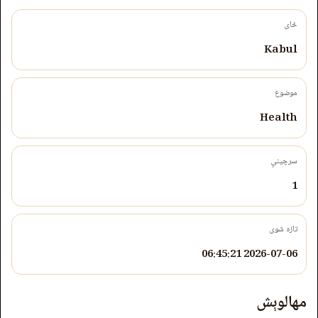
ځای
Kabul
موضوع
Health
سرچینې
1
تازه شوی
2026-07-06 06:45:21
مهالوېش