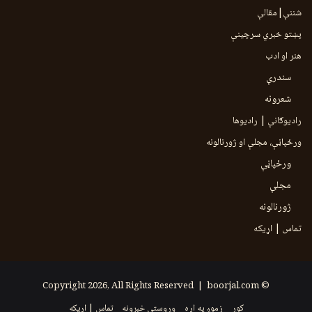
شننې|مقالې
پښتو خبري سرچينې
هنر او ادب
سندرې
شعرونه
رادیوګانې | رادیوها
ورځپاڼې، مجلې او ژورنالونه
ورځپاڼې
مجلې
ژورنالونه
تماس | اړیکه
boorjal.com
© Copyright 2026, All Rights Reserved |
کور
زموږ په اړه
وروستي خبرونه
تماس | اړیکه