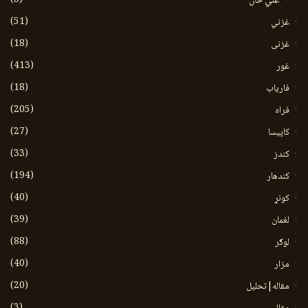
غني خان
(51)
غزني
(18)
غزنی
(413)
غور
(18)
فاریاب
(205)
فراه
(27)
کاپیسا
(33)
کندز
(194)
کندهار
(40)
کونړ
(39)
لغمان
(88)
لوګر
(40)
مزار
(20)
مقاله|تحلیل
(3)