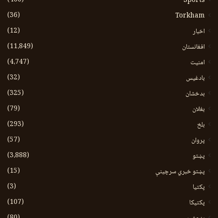
Sports
(36)
Torkham
(12)
اخبار
(11،849)
افغانستان
(4،747)
امنیت
(32)
بادغیس
(325)
بدخشان
(79)
بغلان
(293)
بلخ
(57)
پروان
(3،888)
پښتو
(15)
پښتو خبري سرچينې
(3)
پکتيا
(107)
پکتیکا
(80)