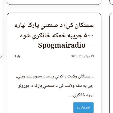
سمنګان کې؛ د صنعتي پارک لپاره
۵۰۰ جریبه ځمکه ځانګړې شوه
— Spogmairadio
جولای 23, 2026
1
د سمنګان ولایت د کرنې ریاست مسوولینو ویلي،
چې په دغه ولایت کې د صنعتي پارک د جوړولو
لپاره ځانګړې…
نور ولولئ