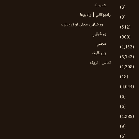
شعرونه
(3)
رادیوګانې | رادیوها
(9)
ورځپاڼې، مجلې او ژورنالونه
(512)
ورځپاڼې
(900)
مجلې
(1،153)
ژورنالونه
(3،743)
تماس | اړیکه
(1،208)
(18)
(5،044)
(6)
(6)
(1،389)
(9)
(6)