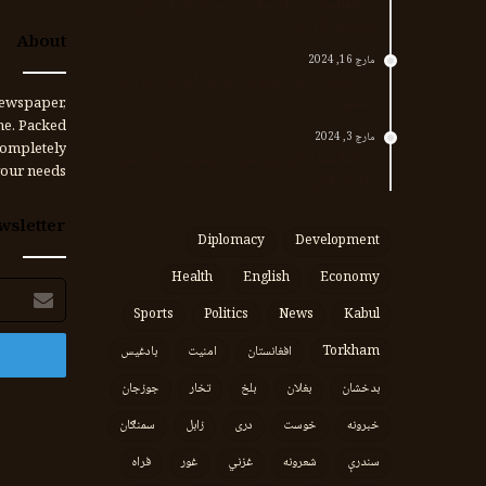
پر افغانستان د پاکستان بریدونه؛ طالبان وايي د
جنرالانو کار دی
About
مارچ 16, 2024
د پاکستان د نوي حکومت او طالبانو تر منځ تازه
تماسونه
ewspaper,
me. Packed
مارچ 3, 2024
completely
په افغانستان کې وروستي اورښتونه او راتلونکي
our needs.
کال ته هیلې
wsletter
Diplomacy
Development
Health
English
Economy
برېښنالیک
پته
Sports
Politics
News
Kabul
Torkham
افغانستان
امنیت
بادغیس
بدخشان
بغلان
بلخ
تخار
جوزجان
خبرونه
خوست
دری
زابل
سمنګان
سندرې
شعرونه
غزني
غور
فراه