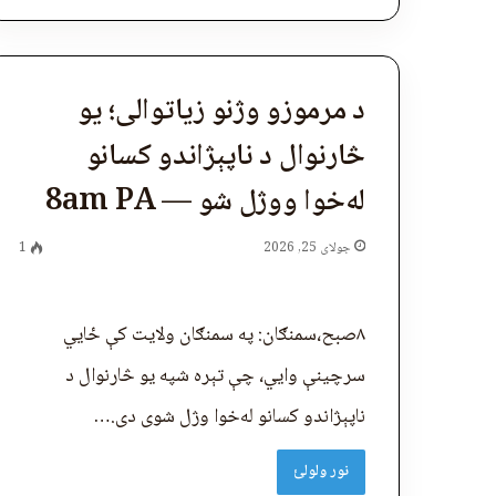
د مرموزو وژنو زیاتوالی؛ یو
څارنوال د ناپېژاندو کسانو
له‌خوا ووژل شو — 8am PA
جولای 25, 2026
1
۸صبح،سمنګان: په سمنګان ولایت کې ځايي
سرچینې وایي، چې تېره شپه یو څارنوال د
ناپېژاندو کسانو له‌خوا وژل شوی دی.…
نور ولولئ