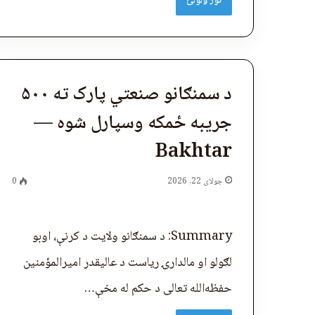
نور ولولئ
د سمنګانو صنعتي پارک ته ۵۰۰
جریبه ځمکه وسپارل شوه —
Bakhtar
جولای 22, 2026
0
Summary: د سمنګانو ولایت د کرنې، اوبو
لګولو او مالدارۍ ریاست د عاليقدر امیرالمؤمنین
حفظه‌الله تعالی د حکم له مخې…