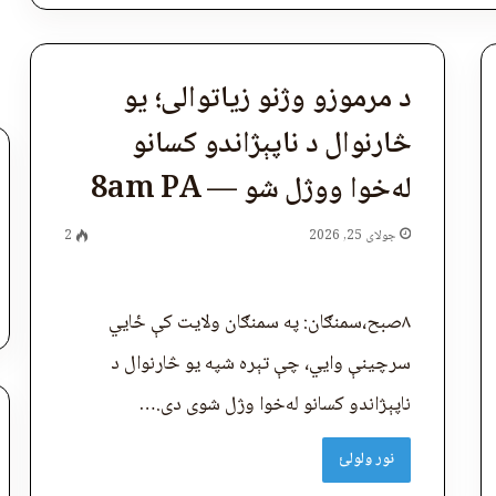
د مرموزو وژنو زیاتوالی؛ یو
څارنوال د ناپېژاندو کسانو
له‌خوا ووژل شو — 8am PA
جولای 25, 2026
2
۸صبح،سمنګان: په سمنګان ولایت کې ځايي
سرچینې وایي، چې تېره شپه یو څارنوال د
ناپېژاندو کسانو له‌خوا وژل شوی دی.…
نور ولولئ