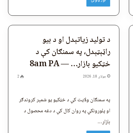
نور ولولئ
د تولید زیاتېدل او د بیو
راټېټېدل، په سمنګان کې د
خټکیو بازار… — 8am PA
جولای 18, 2026
2
په سمنګان ولایت کې د خټکیو یو شمېر کروندګر
او پلورونکي په روان کال کې د دغه محصول د
بازار…