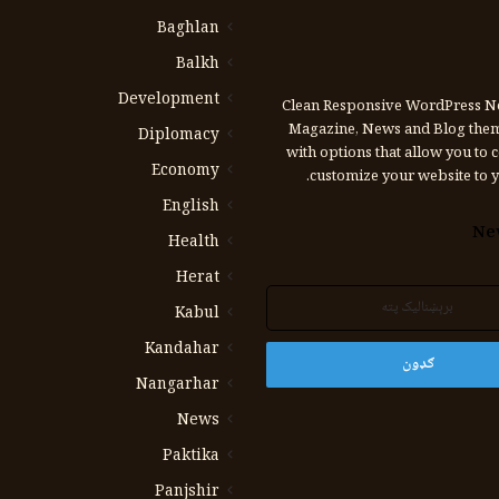
Baghlan
Balkh
Development
Clean Responsive WordPress N
Magazine, News and Blog the
Diplomacy
with options that allow you to 
Economy
customize your website to y
English
Ne
Health
Herat
Kabul
Kandahar
Nangarhar
News
Paktika
Panjshir