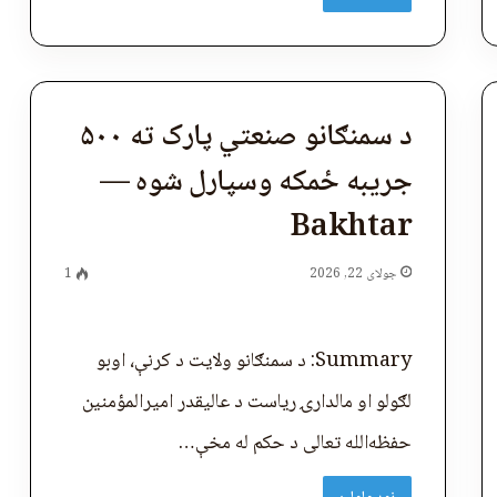
د سمنګانو صنعتي پارک ته ۵۰۰
جریبه ځمکه وسپارل شوه —
Bakhtar
جولای 22, 2026
1
Summary: د سمنګانو ولایت د کرنې، اوبو
لګولو او مالدارۍ ریاست د عاليقدر امیرالمؤمنین
حفظه‌الله تعالی د حکم له مخې…