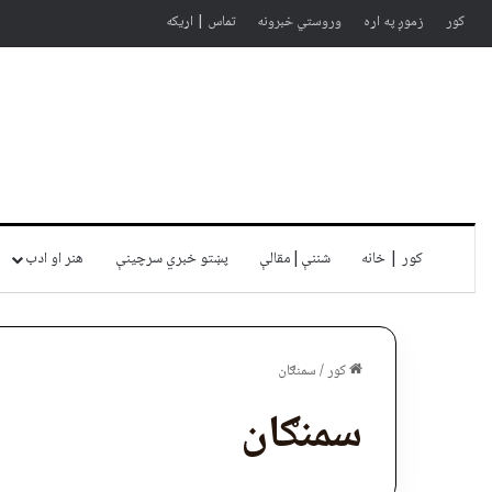
کور
زموږ په اړه
وروستي خبرونه
تماس | اړیکه
کور | خانه
شننې|مقالې
پښتو خبري سرچينې
هنر او ادب
کور
/
سمنګان
سمنګان