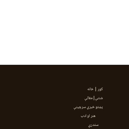
کور | خانه
شننې|مقالې
پښتو خبري سرچينې
هنر او ادب
سندرې