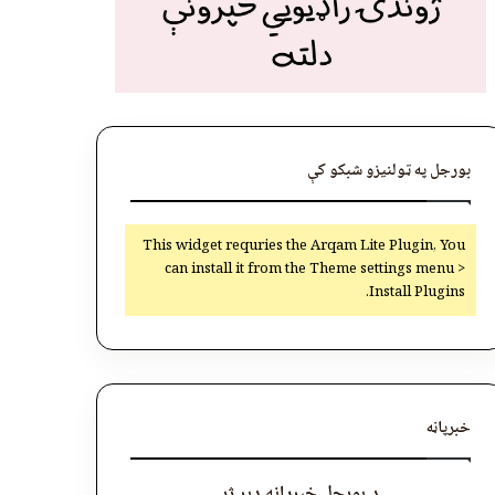
بورجل په ټولنیزو شبکو کې
This widget requries the Arqam Lite Plugin, You
can install it from the Theme settings menu >
Install Plugins.
خبرپاڼه
د بورجل خبرپاڼه ډېر ژر