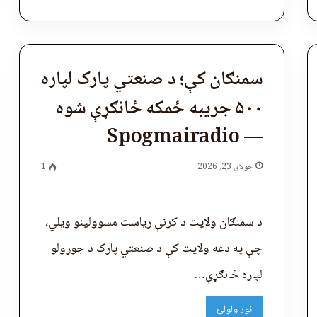
سمنګان کې؛ د صنعتي پارک لپاره
۵۰۰ جریبه ځمکه ځانګړې شوه
— Spogmairadio
جولای 23, 2026
1
د سمنګان ولایت د کرنې ریاست مسوولینو ویلي،
چې په دغه ولایت کې د صنعتي پارک د جوړولو
لپاره ځانګړې…
نور ولولئ