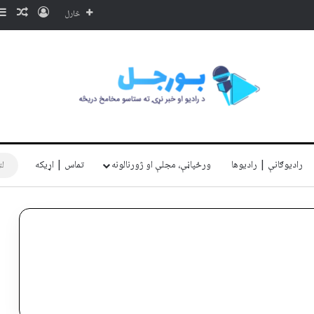
ننوتل
ناڅا
څارل
رادیوګانې | رادیوها
ورځپاڼې، مجلې او ژورنالونه
تماس | اړیکه