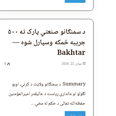
د سمنګانو صنعتي پارک ته ۵۰۰
جریبه ځمکه وسپارل شوه —
Bakhtar
جولای 22, 2026
0
Summary: د سمنګانو ولایت د کرنې، اوبو
لګولو او مالدارۍ ریاست د عاليقدر امیرالمؤمنین
حفظه‌الله تعالی د حکم له مخې…