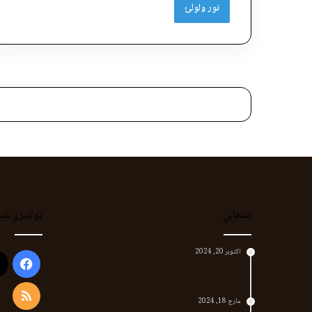
نور ولولئ
انتخابي
ټولنیزې شب
اکتوبر 20, 2024
ook
د لر او بر افغانانو د نارې پورته کوونکی منظور
پښتین
RSS
مارچ 18, 2024