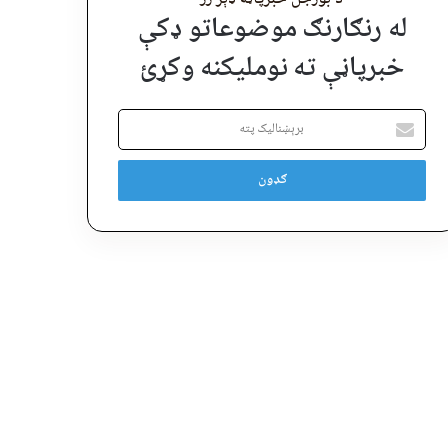
له رنګارنګ موضوعاتو ډکې
خبرپاڼې ته نوملیکنه وکړئ
برېښنالیک
پته