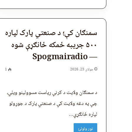
سمنګان کې؛ د صنعتي پارک لپاره
۵۰۰ جریبه ځمکه ځانګړې شوه
— Spogmairadio
جولای 23, 2026
1
د سمنګان ولایت د کرنې ریاست مسوولینو ویلي،
چې په دغه ولایت کې د صنعتي پارک د جوړولو
لپاره ځانګړې…
نور ولولئ