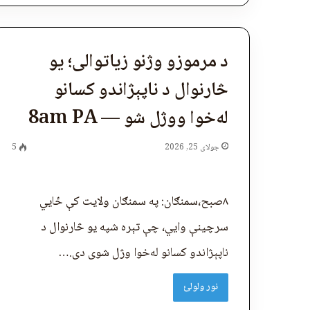
د مرموزو وژنو زیاتوالی؛ یو
څارنوال د ناپېژاندو کسانو
له‌خوا ووژل شو — 8am PA
جولای 25, 2026
5
۸صبح،سمنګان: په سمنګان ولایت کې ځايي
سرچینې وایي، چې تېره شپه یو څارنوال د
ناپېژاندو کسانو له‌خوا وژل شوی دی.…
نور ولولئ