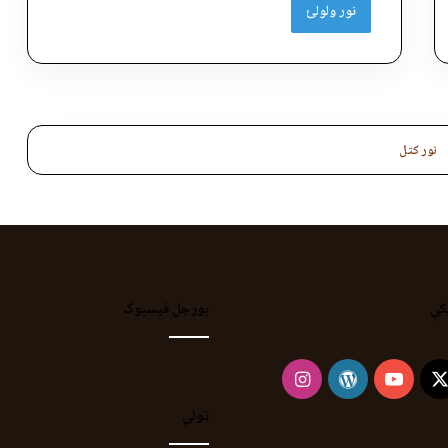
نور ولولئ
نور کتل
کې
بورجل فیسبوک
Instagram
WordPress
YouTube
Faceb
X
ټولي