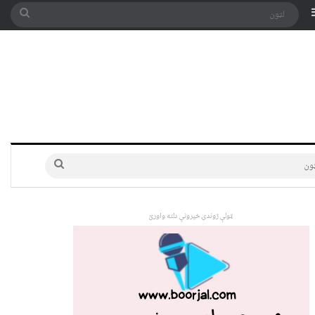
په توری
Sidebar
لټون
لټون
ټولې ژوندۍ خپرونې دلته واورئ