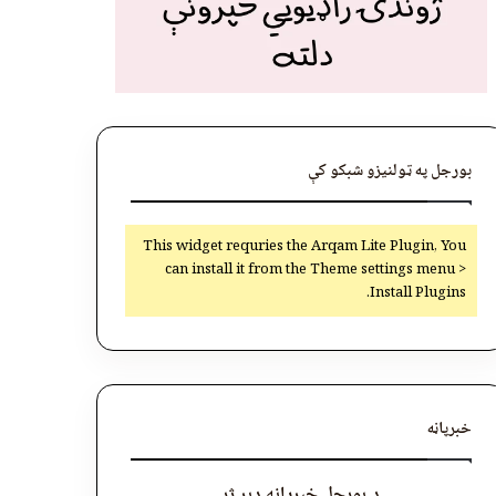
بورجل په ټولنیزو شبکو کې
This widget requries the Arqam Lite Plugin, You
can install it from the Theme settings menu >
Install Plugins.
خبرپاڼه
د بورجل خبرپاڼه ډېر ژر