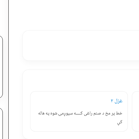
غزل ۲
خط پر مخ د صنم راغی کـــــه سپوږمۍ شوه په هاله
کې