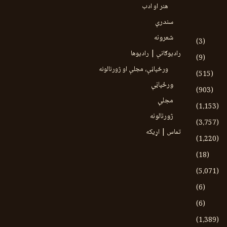
هنر او ادب
سندرې
شعرونه
(3)
رادیوګانې | رادیوها
(9)
ورځپاڼې، مجلې او ژورنالونه
(515)
ورځپاڼې
(903)
مجلې
(1،153)
ژورنالونه
(3،757)
تماس | اړیکه
(1،220)
(18)
(5،071)
(6)
(6)
(1،389)