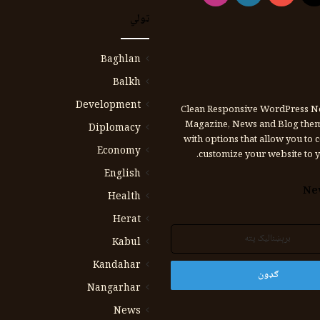
ټولي
Baghlan
Balkh
Development
Clean Responsive WordPress N
Magazine, News and Blog the
Diplomacy
with options that allow you to 
Economy
customize your website to y
English
Ne
Health
Herat
Kabul
Kandahar
Nangarhar
News