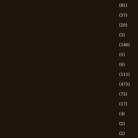
(85)
(37)
(20)
(3)
(146)
(5)
(6)
(111)
(473)
(72)
(17)
(4)
(2)
(2)