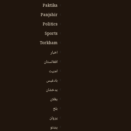
Paktika
Panjshir
Politics
Sports
Torkham
اخبار
افغانستان
امنیت
بادغیس
بدخشان
بغلان
بلخ
پروان
پښتو