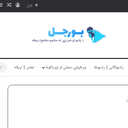
ننوتل
ناڅا
څارل
رادیوګانې | رادیوها
ورځپاڼې، مجلې او ژورنالونه
تماس | اړیکه