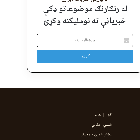
له رنګارنګ موضوعاتو ډکې
خبرپاڼې ته نوملیکنه وکړئ
برېښنالیک
پته
کور | خانه
شننې|مقالې
پښتو خبري سرچينې