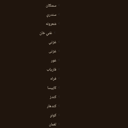
سمنګان
سندرې
شعرونه
غني خان
غزني
غزنی
غور
فاریاب
فراه
کاپیسا
کندز
کندهار
کونړ
لغمان