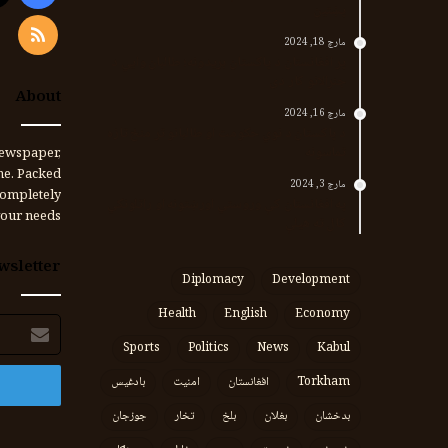
پښتین
RSS
مارچ 18, 2024
پر افغانستان د پاکستان بریدونه؛ طالبان وايي د
جنرالانو کار دی
About
مارچ 16, 2024
د پاکستان د نوي حکومت او طالبانو تر منځ تازه
تماسونه
ewspaper,
me. Packed
مارچ 3, 2024
completely
په افغانستان کې وروستي اورښتونه او راتلونکي
our needs.
کال ته هیلې
wsletter
Diplomacy
Development
Health
English
Economy
برېښنالیک
پته
Sports
Politics
News
Kabul
Torkham
افغانستان
امنیت
بادغیس
بدخشان
بغلان
بلخ
تخار
جوزجان