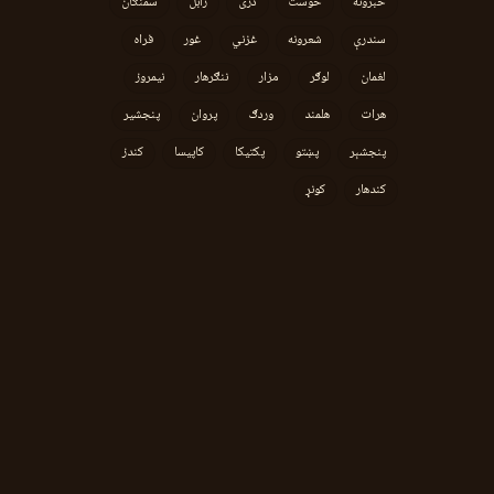
خبرونه
خوست
دری
زابل
سمنګان
سندرې
شعرونه
غزني
غور
فراه
لغمان
لوګر
مزار
ننګرهار
نیمروز
هرات
هلمند
وردګ
پروان
پنجشیر
پنجشېر
پښتو
پکتیکا
کاپیسا
کندز
کندهار
کونړ