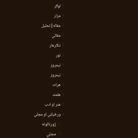
لوګر
مزار
مقاله|تحلیل
مقالې
ننګرهار
نور
نيمروز
نیمروز
هرات
هلمند
هنر او ادب
ورځپاڼې او مجلې
ژورنالونه
مجلې