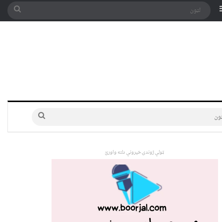
په توری
Sidebar
لټون
لټون
ټولې ژوندۍ خپرونې دلته واورئ