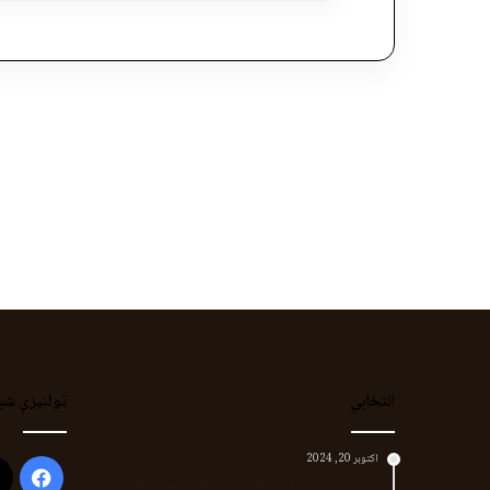
انتخابي
ټولنیزې شب
اکتوبر 20, 2024
ook
د لر او بر افغانانو د نارې پورته کوونکی منظور