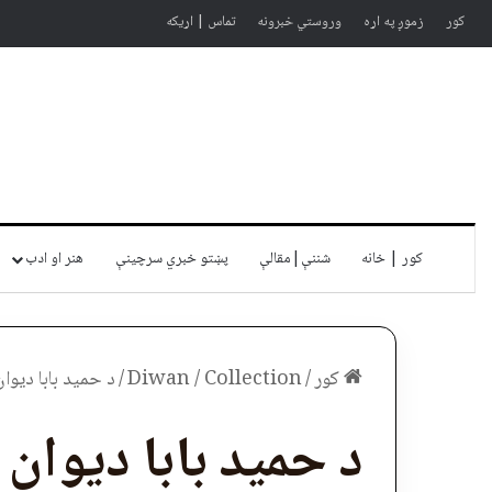
کور
زموږ په اړه
وروستي خبرونه
تماس | اړیکه
کور | خانه
شننې|مقالې
پښتو خبري سرچينې
هنر او ادب
کور
/
Diwan / Collection
/
د حمید بابا دیوان
د حمید بابا دیوان