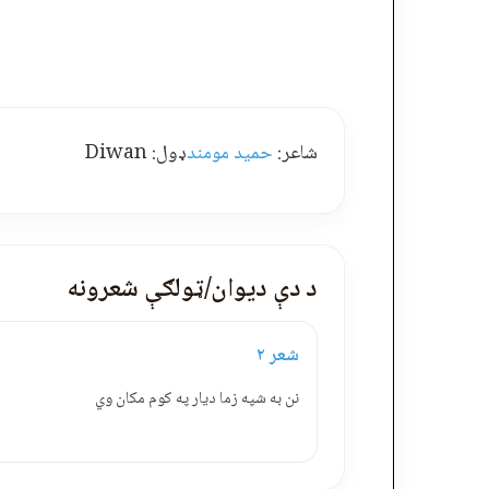
شاعر:
حمید مومند
ډول: Diwan
د دې دیوان/ټولګې شعرونه
شعر ۲
نن به شپه زما ديار په کوم مکان وي