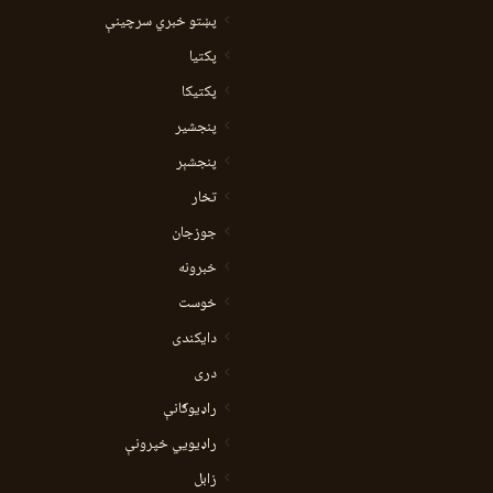
پښتو خبري سرچينې
پکتيا
پکتیکا
پنجشیر
پنجشېر
تخار
جوزجان
خبرونه
خوست
دایکندی
دری
راډیوګانې
راډیويي خپرونې
زابل