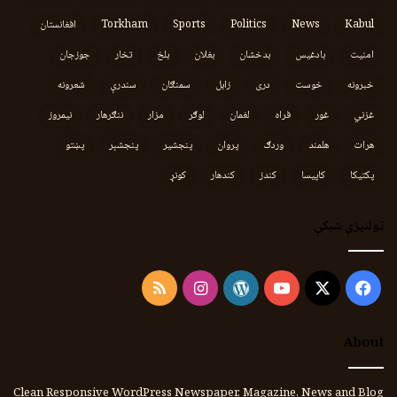
Kabul
News
Politics
Sports
Torkham
افغانستان
امنیت
بادغیس
بدخشان
بغلان
بلخ
تخار
جوزجان
خبرونه
خوست
دری
زابل
سمنګان
سندرې
شعرونه
غزني
غور
فراه
لغمان
لوګر
مزار
ننګرهار
نیمروز
هرات
هلمند
وردګ
پروان
پنجشیر
پنجشېر
پښتو
پکتیکا
کاپیسا
کندز
کندهار
کونړ
ټولنیزې شبکې
Instagram
RSS
WordPress
YouTube
Facebook
X
About
Clean Responsive WordPress Newspaper, Magazine, News and Blog