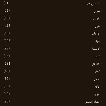
(3)
غني خان
(51)
غزني
(18)
غزنی
(413)
غور
(18)
فاریاب
(202)
فراه
(27)
کاپیسا
(33)
کندز
(191)
کندهار
(40)
کونړ
(39)
لغمان
(85)
لوګر
(40)
مزار
(20)
مقاله|تحلیل