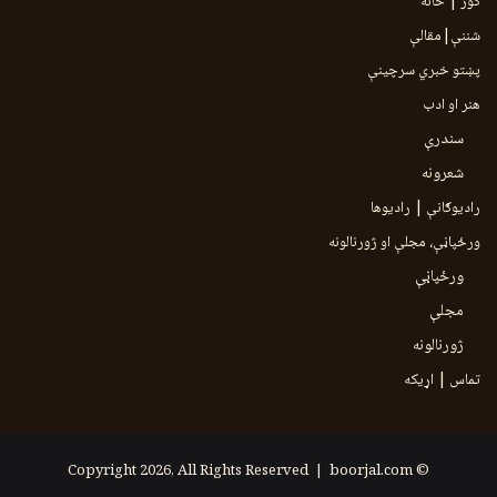
کور | خانه
شننې|مقالې
پښتو خبري سرچينې
هنر او ادب
سندرې
شعرونه
رادیوګانې | رادیوها
ورځپاڼې، مجلې او ژورنالونه
ورځپاڼې
مجلې
ژورنالونه
تماس | اړیکه
boorjal.com
© Copyright 2026, All Rights Reserved |