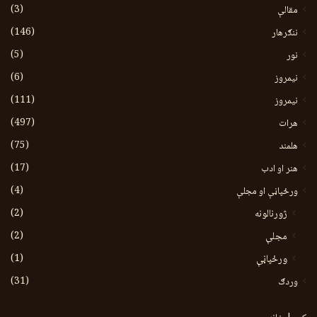
(3)
مقالې
(146)
ننګرهار
(5)
نور
(6)
نيمروز
(111)
نیمروز
(497)
هرات
(75)
هلمند
(17)
هنر او ادب
(4)
ورځپاڼې او مجلې
(2)
ژورنالونه
(2)
مجلې
(1)
ورځپاڼې
(31)
وردګ