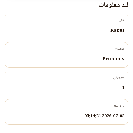
لنډ معلومات
ځای
Kabul
موضوع
Economy
سرچینې
1
تازه شوی
2026-07-05 05:14:21