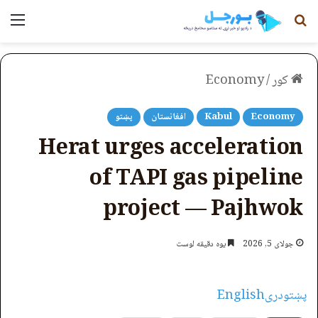
لټون
مېن
کور
/
Economy
Economy
Kabul
افغانستان
پښتو
Herat urges acceleration
of TAPI gas pipeline
project — Pajhwok
جولای 5, 2026
یوه دقیقه لوست
پښتو
دری
English