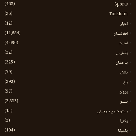
(463)
Sports
(36)
Torkham
(12)
اخبار
(11،684)
افغانستان
(4،690)
امنیت
(32)
بادغیس
(325)
بدخشان
(79)
بغلان
(293)
بلخ
(57)
پروان
(3،833)
پښتو
(15)
پښتو خبري سرچينې
(3)
پکتيا
(104)
پکتیکا