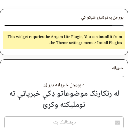
بورجل په ټولنیزو شبکو کې
This widget requries the Arqam Lite Plugin, You can install it from
the Theme settings menu > Install Plugins.
خبرپاڼه
د بورجل خبرپاڼه ډېر ژر
له رنګارنګ موضوعاتو ډکې خبرپاڼې ته
نوملیکنه وکړئ
برېښنالیک
پته