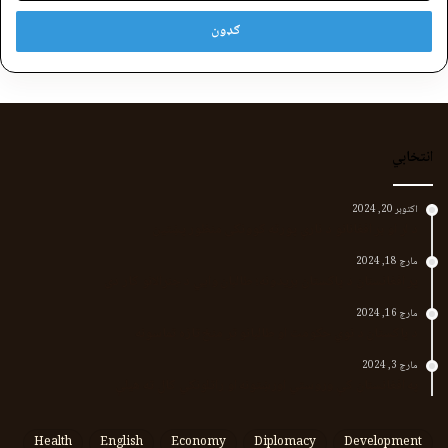
انتخابي
اکتوبر 20, 2024
د لر او بر افغانانو د نارې پورته کوونکی منظور پښتین
مارچ 18, 2024
پر افغانستان د پاکستان بریدونه؛ طالبان وايي د جنرالانو کار دی
مارچ 16, 2024
د پاکستان د نوي حکومت او طالبانو تر منځ تازه تماسونه
مارچ 3, 2024
په افغانستان کې وروستي اورښتونه او راتلونکي کال ته هیلې
Health
English
Economy
Diplomacy
Development