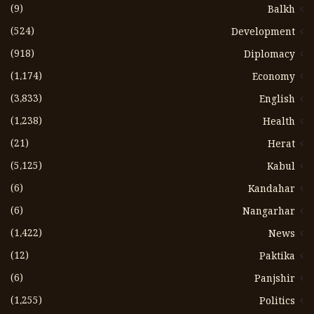
(9)
Balkh
(524)
Development
(918)
Diplomacy
(1،174)
Economy
(3،833)
English
(1،238)
Health
(21)
Herat
(5،125)
Kabul
(6)
Kandahar
(6)
Nangarhar
(1،422)
News
(12)
Paktika
(6)
Panjshir
(1،255)
Politics