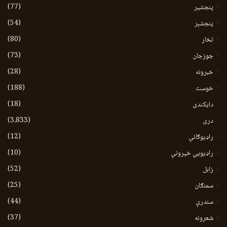
(77)
پنجشیر
(54)
پنجشېر
(80)
تخار
(73)
جوزجان
(28)
خبرونه
(188)
خوست
(18)
دایکندی
(3،833)
دری
(12)
راډیوګانې
(10)
راډیويي خپرونې
(52)
زابل
(25)
سمنګان
(44)
سندرې
(37)
شعرونه