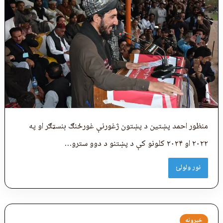
منظور احمد پښتین د پښتون ژغورنې غورځنګ بنسټګر او په
۲۰۲۲ او ۲۰۲۴ کلونو کې د پښتنو د دوو سترو…
نور ولولئ
خبرونه