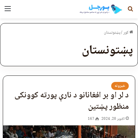
لټون
مېن
کور
/
پښتونستان
پښتونستان
خبرونه
د لر او بر افغانانو د نارې پورته کوونکی
منظور پښتین
اکتوبر 20, 2024
167