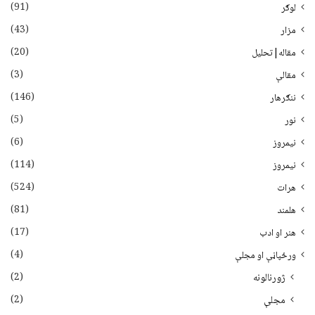
(91)
لوګر
(43)
مزار
(20)
مقاله|تحلیل
(3)
مقالې
(146)
ننګرهار
(5)
نور
(6)
نيمروز
(114)
نیمروز
(524)
هرات
(81)
هلمند
(17)
هنر او ادب
(4)
ورځپاڼې او مجلې
(2)
ژورنالونه
(2)
مجلې