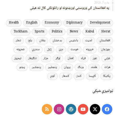
مارچ 3, 2024
په افغانستان کې وروستي اورښتونه او راتلونکي کال ته هیلې
Health
English
Economy
Diplomacy
Development
Torkham
Sports
Politics
News
Kabul
Herat
افغانستان
امنیت
بادغیس
بدخشان
بغلان
بلخ
تخار
جوزجان
خبرونه
خوست
دری
زابل
سندرې
شعرونه
غزني
غور
فراه
لغمان
لوګر
مزار
ننګرهار
نیمروز
هرات
هلمند
وردګ
پروان
پنجشیر
پنجشېر
پښتو
پکتیکا
کاپیسا
کندز
کندهار
کونړ
ټولنیزې شبکې
Instagram
RSS
WordPress
YouTube
Facebook
X