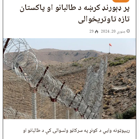
پر ډېورنډ کرښه د طالبانو او پاکستان
تازه تاوتريخوالی
جنوري 20, 2024
29
ريپوټونه وايي د کونړ په سرکاڼو ولسوالۍ کې د طالبانو او