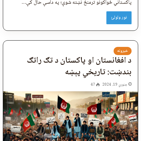
پاکستاني ځواکونو ترمنځ نښته شوې؛ په داسې حال کې…
نور ولولئ
خبرونه
د افغانستان او پاکستان د تګ راتګ
بندښت: تاريخي پېښه
جنوري 19, 2024
47