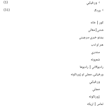
(1)
ورځپاڼې
(31)
وردګ
کور | خانه
شننې|مقالې
پښتو خبري سرچينې
هنر او ادب
سندرې
شعرونه
رادیوګانې | رادیوها
ورځپاڼې، مجلې او ژورنالونه
ورځپاڼې
مجلې
ژورنالونه
تماس | اړیکه