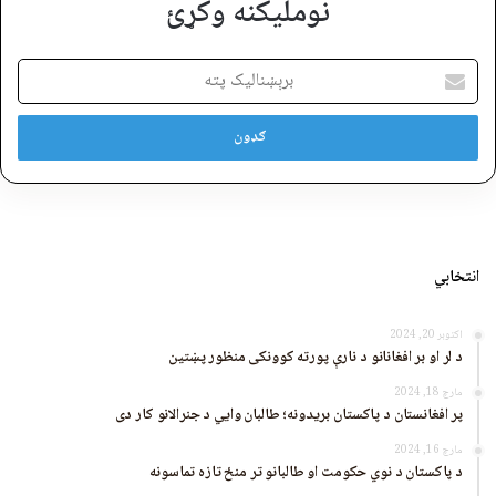
نوملیکنه وکړئ
برېښنالیک
پته
انتخابي
اکتوبر 20, 2024
د لر او بر افغانانو د نارې پورته کوونکی منظور پښتین
مارچ 18, 2024
پر افغانستان د پاکستان بریدونه؛ طالبان وايي د جنرالانو کار دی
مارچ 16, 2024
د پاکستان د نوي حکومت او طالبانو تر منځ تازه تماسونه