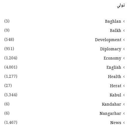
ټولي
(3)
Baghlan
(9)
Balkh
(548)
Development
(951)
Diplomacy
(1،204)
Economy
(4،001)
English
(1،277)
Health
(27)
Herat
(5،344)
Kabul
(6)
Kandahar
(6)
Nangarhar
(1،467)
News