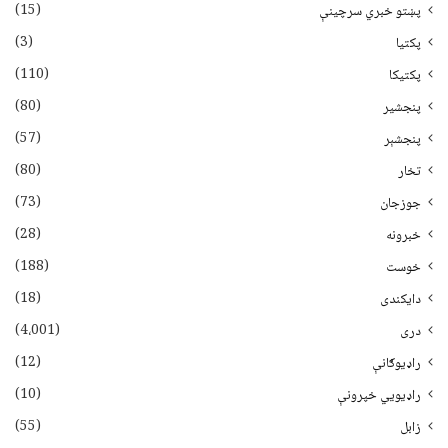
(15)
پښتو خبري سرچينې
(3)
پکتيا
(110)
پکتیکا
(80)
پنجشیر
(57)
پنجشېر
(80)
تخار
(73)
جوزجان
(28)
خبرونه
(188)
خوست
(18)
دایکندی
(4،001)
دری
(12)
راډیوګانې
(10)
راډیويي خپرونې
(55)
زابل