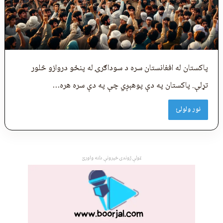
پاکستان له افغانستان سره د سوداګرۍ له پنځو دروازو څلور
تړلې. پاکستان په دې پوهېږي چې په دې سره هره…
نور ولولئ
ټولې ژوندۍ خپرونې دلته واورئ