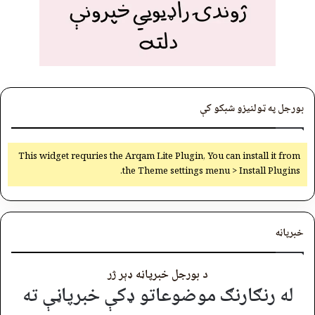
بورجل په ټولنیزو شبکو کې
This widget requries the Arqam Lite Plugin, You can install it from
the Theme settings menu > Install Plugins.
خبرپاڼه
د بورجل خبرپاڼه ډېر ژر
له رنګارنګ موضوعاتو ډکې خبرپاڼې ته