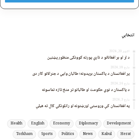
انتخابي
اکتوبر 20, 2024
د لر او بر افغانانو د نارې پورته کوونکی منظور پښتین
مارچ 18, 2024
پر افغانستان د پاکستان بریدونه؛ طالبان وايي د جنرالانو کار دی
مارچ 16, 2024
د پاکستان د نوي حکومت او طالبانو تر منځ تازه تماسونه
مارچ 3, 2024
په افغانستان کې وروستي اورښتونه او راتلونکي کال ته هیلې
Health
English
Economy
Diplomacy
Development
Torkham
Sports
Politics
News
Kabul
Herat