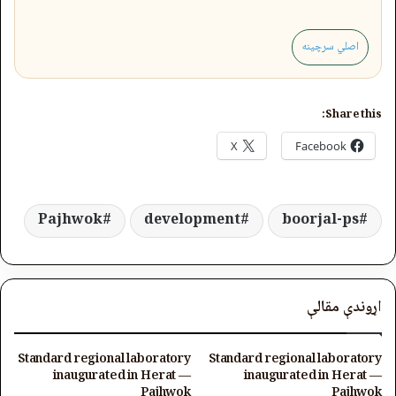
اصلي سرچینه
Share this:
X
Facebook
Pajhwok
development
boorjal-ps
اړوندې مقالې
Standard regional laboratory
Standard regional laboratory
inaugurated in Herat —
inaugurated in Herat —
Pajhwok
Pajhwok