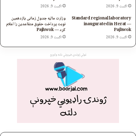
اگست 9, 2026
اگست 9, 2026
Standard regional laboratory
وزارت مالیه جدول زمانی یازدهمین
inaugurated in Herat —
نوبت پرداخت حقوق متقاعدین را اعلام
Pajhwok
کرد — Pajhwok
اگست 9, 2026
اگست 9, 2026
ټولې ژوندۍ خپرونې دلته واورئ