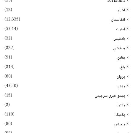
(39)
Torkham
(12)
اخبار
(12،335)
افغانستان
(5،014)
امنیت
(32)
بادغیس
(337)
بدخشان
(91)
بغلان
(314)
بلخ
(60)
پروان
(4،050)
پښتو
(15)
پښتو خبري سرچينې
(3)
پکتيا
(110)
پکتیکا
(80)
پنجشیر