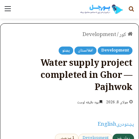
لټون
مېن
کور
/
Development
Development
افغانستان
پښتو
Water supply project
completed in Ghor —
Pajhwok
جولای 8, 2026
یوه دقیقه لوست
پښتو
دری
English
روان خبر
Development
1 سرچینې