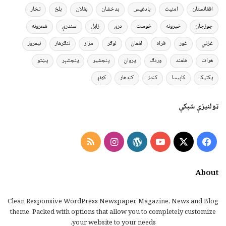
افغانستان
امنیت
بادغیس
بدخشان
بغلان
بلخ
تخار
جوزجان
خبرونه
خوست
دری
زابل
سندرې
شعرونه
غزني
غور
فراه
لغمان
لوګر
مزار
ننګرهار
نیمروز
هرات
هلمند
وردګ
پروان
پنجشیر
پنجشېر
پښتو
پکتیکا
کاپیسا
کندز
کندهار
کونړ
ټولنیزې شبکې
Instagram
RSS
WordPress
YouTube
Facebook
X
About
Clean Responsive WordPress Newspaper, Magazine, News and Blog
theme. Packed with options that allow you to completely customize
your website to your needs.