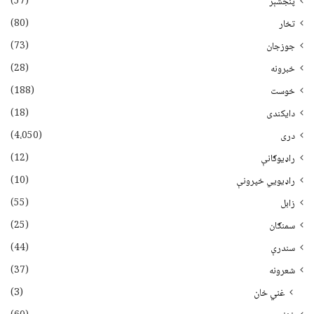
(57)
پنجشېر
(80)
تخار
(73)
جوزجان
(28)
خبرونه
(188)
خوست
(18)
دایکندی
(4،050)
دری
(12)
راډیوګانې
(10)
راډیويي خپرونې
(55)
زابل
(25)
سمنګان
(44)
سندرې
(37)
شعرونه
(3)
غني خان