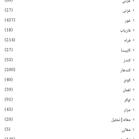
(60)
غزني
(27)
غزنی
(437)
غور
(18)
فاریاب
(214)
فراه
(27)
کاپیسا
(33)
کندز
(200)
کندهار
(40)
کونړ
(39)
لغمان
(91)
لوګر
(43)
مزار
(20)
مقاله|تحلیل
(3)
مقالې