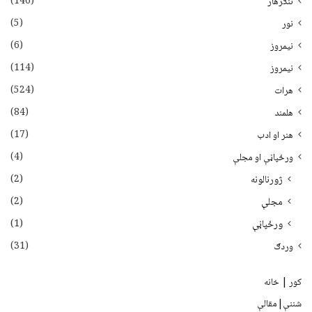
(146)
ننګرهار
(5)
نور
(6)
نيمروز
(114)
نیمروز
(524)
هرات
(84)
هلمند
(17)
هنر او ادب
(4)
ورځپاڼې او مجلې
(2)
ژورنالونه
(2)
مجلې
(1)
ورځپاڼې
(31)
وردګ
کور | خانه
شننې|مقالې