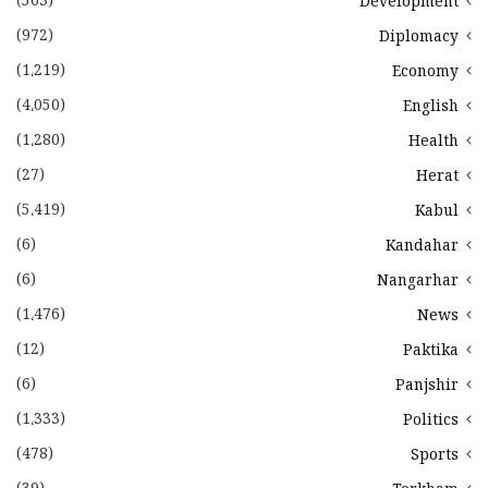
(563)
Development
(972)
Diplomacy
(1،219)
Economy
(4،050)
English
(1،280)
Health
(27)
Herat
(5،419)
Kabul
(6)
Kandahar
(6)
Nangarhar
(1،476)
News
(12)
Paktika
(6)
Panjshir
(1،333)
Politics
(478)
Sports