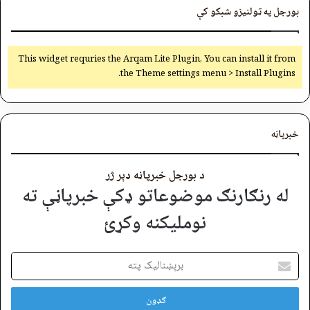
بورجل په ټولنیزو شبکو کې
This widget requries the Arqam Lite Plugin, You can install it from
the Theme settings menu > Install Plugins.
خبرپاڼه
د بورجل خبرپاڼه ډېر ژر
له رنګارنګ موضوعاتو ډکې خبرپاڼې ته
نوملیکنه وکړئ
برېښنالیک
پته