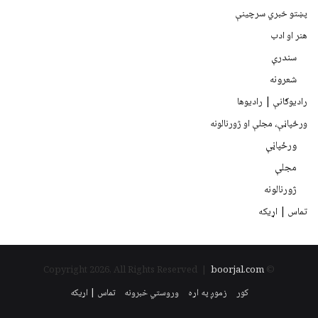
پښتو خبري سرچينې
هنر او ادب
سندرې
شعرونه
رادیوګانې | رادیوها
ورځپاڼې، مجلې او ژورنالونه
ورځپاڼې
مجلې
ژورنالونه
تماس | اړیکه
boorjal.com
© Copyright 2026, All Rights Reserved |
کور
زموږ په اړه
وروستي خبرونه
تماس | اړیکه